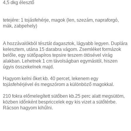
4,5 dkg élesztő
tetejére: 1 tojásfehérje, magok (len, szezám, napraforgó,
mák, zabpehely)
A hozzávalókból tésztát dagasztok, lágyabb legyen. Duplára
kelesztem, utána 15 darabra vágom. Zsemléket formázok
belőle, egy sütőpapíros tepsire teszem ötösével virág
alakban. Lehetnek 1 cm távolságban egymástól, hiszen
úgyis összekelnek majd.
Hagyom kelni őket kb. 40 percet, lekenem egy
tojásfehérjével és megszórom a különböző magokkal.
210 fokra előmelegített sütőben kb.25 perc alatt megsütöm,
közben időnként bespriccelek egy kis vizet a sütőtérbe.
Rácson hagyom kihűlni.