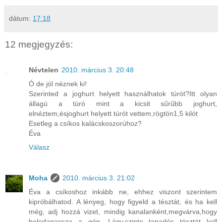
dátum:
17:18
12 megjegyzés:
Névtelen
2010. március 3. 20:48
Ó de jól néznek ki!
Szerinted a joghurt helyett használhatok túrót?Itt olyan
állagú a túró mint a kicsit sűrűbb joghurt,
elnéztem,ésjoghurt helyett túrót vettem,rögtön1,5 kilót
Esetleg a csíkos kalácskoszorúhoz?
Éva
Válasz
Moha
2010. március 3. 21:02
Éva a csíkoshoz inkább ne, ehhez viszont szerintem
kipróbálhatod. A lényeg, hogy figyeld a tésztát, és ha kell
még, adj hozzá vizet, mindig kanalanként,megvárva,hogy
beledagassza a gép. Lágy,szinte tapadós tésztát kell