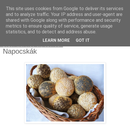
This site uses cookies from Google to deliver its services
Moha Konyha
and to analyze traffic. Your IP address and user-agent are
shared with Google along with performance and security
metrics to ensure quality of service, generate usage
statistics, and to detect and address abuse.
▼
LEARN MORE
GOT IT
2010. március 3., szerda
Napocskák