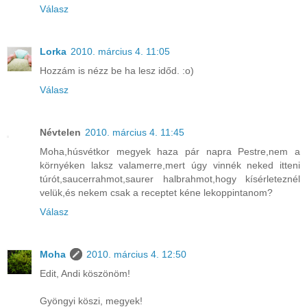
Válasz
Lorka
2010. március 4. 11:05
Hozzám is nézz be ha lesz időd. :o)
Válasz
Névtelen
2010. március 4. 11:45
Moha,húsvétkor megyek haza pár napra Pestre,nem a
környéken laksz valamerre,mert úgy vinnék neked itteni
túrót,saucerrahmot,saurer halbrahmot,hogy kísérleteznél
velük,és nekem csak a receptet kéne lekoppintanom?
Válasz
Moha
2010. március 4. 12:50
Edit, Andi köszönöm!
Gyöngyi köszi, megyek!