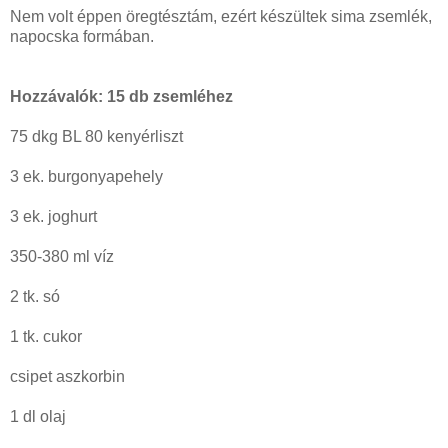
Nem volt éppen öregtésztám, ezért készültek sima zsemlék,
napocska formában.
Hozzávalók: 15 db zsemléhez
75 dkg BL 80 kenyérliszt
3 ek. burgonyapehely
3 ek. joghurt
350-380 ml víz
2 tk. só
1 tk. cukor
csipet aszkorbin
1 dl olaj