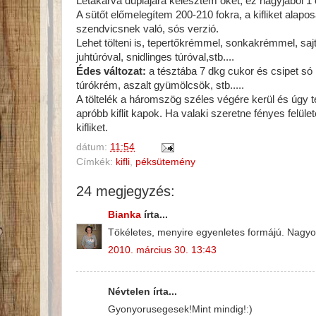
Letakarva duplájára kelesztem őket, ez nagyjából 1 
A sütőt előmelegítem 200-210 fokra, a kifliket alap
szendvicsnek való, sós verzió.
Lehet tölteni is, tepertőkrémmel, sonkakrémmel, sajt
juhtúróval, snidlinges túróval,stb....
Édes változat:
a tésztába 7 dkg cukor és csipet só k
túrókrém, aszalt gyümölcsök, stb.....
A töltelék a háromszög széles végére kerül és úgy teke
apróbb kiflit kapok. Ha valaki szeretne fényes felület
kifliket.
dátum:
11:54
Címkék:
kifli
,
péksütemény
24 megjegyzés:
Bianka
írta...
Tökéletes, menyire egyenletes formájú. Nagyo
2010. március 30. 13:43
Névtelen írta...
Gyonyorusegesek!Mint mindig!:)