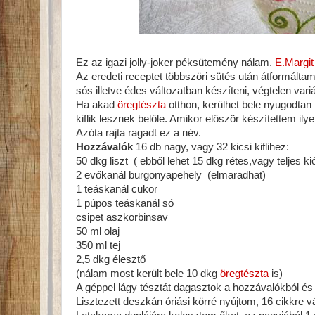
Ez az igazi jolly-joker péksütemény nálam.
E.Margit
Az eredeti receptet többszöri sütés után átformáltam,
sós illetve édes változatban készíteni, végtelen vari
Ha akad
öregtészta
otthon, kerülhet bele nyugodtan 
kiflik lesznek belőle. Amikor először készítettem ily
Azóta rajta ragadt ez a név.
Hozzávalók
16 db nagy, vagy 32 kicsi kiflihez:
50 dkg liszt ( ebből lehet 15 dkg rétes,vagy teljes ki
2 evőkanál burgonyapehely (elmaradhat)
1 teáskanál cukor
1 púpos teáskanál só
csipet aszkorbinsav
50 ml olaj
350 ml tej
2,5 dkg élesztő
(nálam most került bele 10 dkg
öregtészta
is)
A géppel lágy tésztát dagasztok a hozzávalókból és 
Lisztezett deszkán óriási körré nyújtom, 16 cikkre v