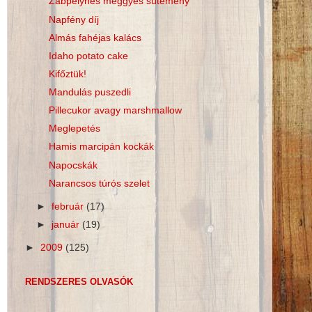
Zabpelyhes meggyes sütemény
Napfény díj
Almás fahéjas kalács
Idaho potato cake
Kifőztük!
Mandulás puszedli
Pillecukor avagy marshmallow
Meglepetés
Hamis marcipán kockák
Napocskák
Narancsos túrós szelet
►
február
(17)
►
január
(19)
►
2009
(125)
RENDSZERES OLVASÓK