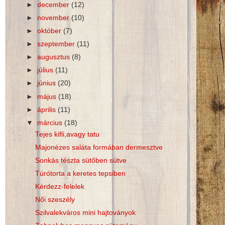
►
december
(12)
►
november
(10)
►
október
(7)
►
szeptember
(11)
►
augusztus
(8)
►
július
(11)
►
június
(20)
►
május
(18)
►
április
(11)
▼
március
(18)
Tejes kifli,avagy tatu
Majonézes saláta formában dermesztve
Sonkás tészta sütőben sütve
Túrótorta a keretes tepsiben
Kérdezz-felelek
Női szeszély
Szilvalekváros mini hajtoványok