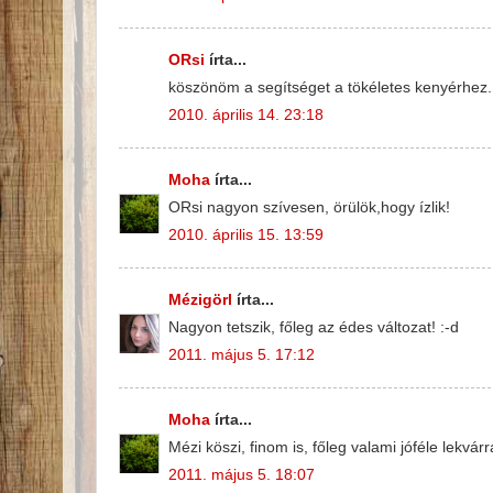
ORsi
írta...
köszönöm a segítséget a tökéletes kenyérhez.
2010. április 14. 23:18
Moha
írta...
ORsi nagyon szívesen, örülök,hogy ízlik!
2010. április 15. 13:59
Mézigörl
írta...
Nagyon tetszik, főleg az édes változat! :-d
2011. május 5. 17:12
Moha
írta...
Mézi köszi, finom is, főleg valami jóféle lekvárr
2011. május 5. 18:07