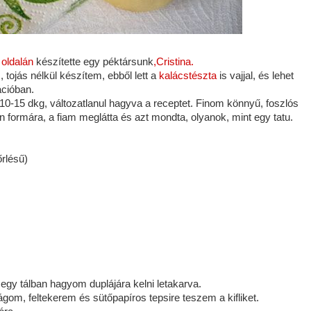
 oldalán
készítette egy péktársunk
,Cristina.
 tojás nélkül készítem, ebből lett a
kalácstészta
is vajjal, és lehet
ációban.
10-15 dkg, változatlanul hagyva a receptet. Finom könnyű, foszlós
en formára, a fiam meglátta és azt mondta, olyanok, mint egy tatu.
őrlésű)
egy tálban hagyom duplájára kelni letakarva.
ágom, feltekerem és sütőpapíros tepsire teszem a kifliket.