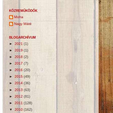
KÖZREMŰKÖDŐK
Moha
Nagy Máté
BLOGARCHÍVUM
►
2021
(1)
►
2019
(1)
►
2018
(2)
►
2017
(7)
►
2016
(20)
►
2015
(49)
►
2014
(36)
►
2013
(63)
►
2012
(81)
►
2011
(128)
▼
2010
(162)