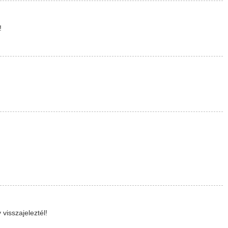
!
visszajeleztél!