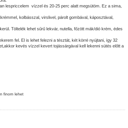
óra.
osan lespriccelem vízzel és 20-25 perc alatt megsütöm. Ez a sima,
krémmel, kolbásszal, virslivel, párolt gombával, káposztával,
erül. Töltelék lehet sűrű lekvár, nutella, főzött mák/dió krém, édes
rem fel. El is lehet felezni a tésztát, két körré nyújtani, így 32
et,akkor kevés vízzel kevert tojássárgával kell lekenni sütés előtt a
n finom lehet