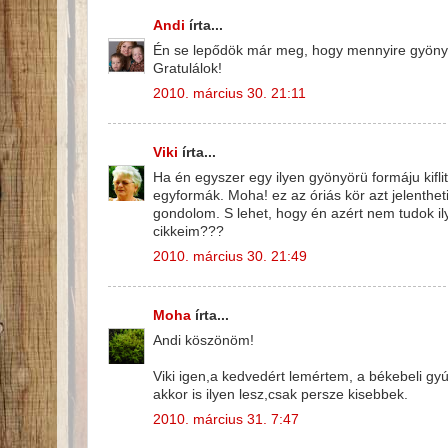
Andi
írta...
Én se lepődök már meg, hogy mennyire gyönyör
Gratulálok!
2010. március 30. 21:11
Viki
írta...
Ha én egyszer egy ilyen gyönyörü formáju kifl
egyformák. Moha! ez az óriás kör azt jelenthet
gondolom. S lehet, hogy én azért nem tudok ily
cikkeim???
2010. március 30. 21:49
Moha
írta...
Andi köszönöm!
Viki igen,a kedvedért lemértem, a békebeli gy
akkor is ilyen lesz,csak persze kisebbek.
2010. március 31. 7:47