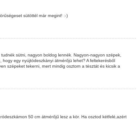
űségeset sütöttél már megint! :-)
it tudnék sütni, nagyon boldog lennék. Nagyon-nagyon szépek,
i, hogy egy nyújtódeszkányi átmérőjü lehet? A feltekerésből
en szépeket tekerni, mert mindig osztom a tésztát és kicsik a
úródeszkámon 50 cm átmérőjű lesz a kör. Ha osztod kétfelé,azért