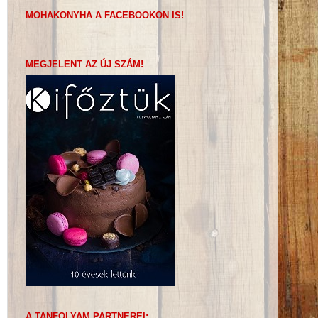
MOHAKONYHA A FACEBOOKON IS!
MEGJELENT AZ ÚJ SZÁM!
A TANFOLYAM PARTNEREI: