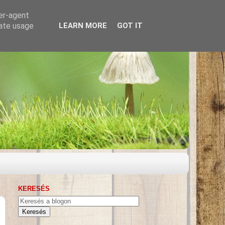
ser-agent
rate usage
LEARN MORE
GOT IT
KERESÉS