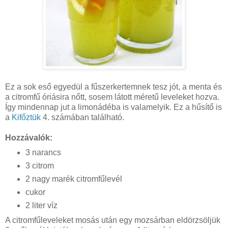
Ez a sok eső egyedül a fűszerkertemnek tesz jót, a menta és
a citromfű óriásira nőtt, sosem látott méretű leveleket hozva.
Így mindennap jut a limonádéba is valamelyik. Ez a hűsítő is
a
Kifőztük
4. számában található.
Hozzávalók:
3 narancs
3 citrom
2 nagy marék citromfűlevél
cukor
2 liter víz
A citromfűleveleket mosás után egy mozsárban eldörzsöljük