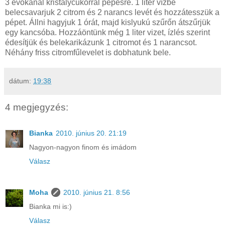
3 evőkanál kristálycukorral pépesre. 1 liter vízbe
belecsavarjuk 2 citrom és 2 narancs levét és hozzátesszük a
pépet. Állni hagyjuk 1 órát, majd kislyukú szűrőn átszűrjük
egy kancsóba. Hozzáöntünk még 1 liter vizet, ízlés szerint
édesítjük és belekarikázunk 1 citromot és 1 narancsot.
Néhány friss citromfűlevelet is dobhatunk bele.
dátum:
19:38
4 megjegyzés:
Bianka
2010. június 20. 21:19
Nagyon-nagyon finom és imádom
Válasz
Moha
2010. június 21. 8:56
Bianka mi is:)
Válasz