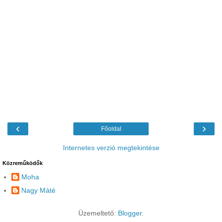
‹
›
Főoldal
Internetes verzió megtekintése
Közreműködők
Moha
Nagy Máté
Üzemeltető:
Blogger
.