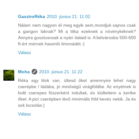
GasztroRéka
2010. június 21. 11:02
Nálam nem nagyon él meg egyik sem,mondjuk sajnos csak
a gangon laknak? Mi a titka ezeknek a növénykéknek?
Annyira gusztusosak a nyári italaid is. A belvárosba 500-600
ft-ért mérnek hasonló limonádét.:(
Válasz
Moha
2010. június 21. 11:22
Réka egy titok van, ültesd őket amennyire lehet nagy
cserépbe / ládába, jó minőségű virágföldbe. Az enyémek is
bolti cserepes fűszerként indultak, és kiültettem a kertbe
őket. A pici cserépben lévő minimális föld kevés nekik. Ja és
sok locsolás:)
Válasz