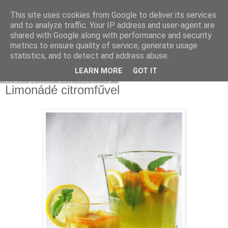
This site uses cookies from Google to deliver its services
Moha Konyha
and to analyze traffic. Your IP address and user-agent are
shared with Google along with performance and security
metrics to ensure quality of service, generate usage
statistics, and to detect and address abuse.
▼
LEARN MORE
GOT IT
2010. június 20., vasárnap
Limonádé citromfűvel