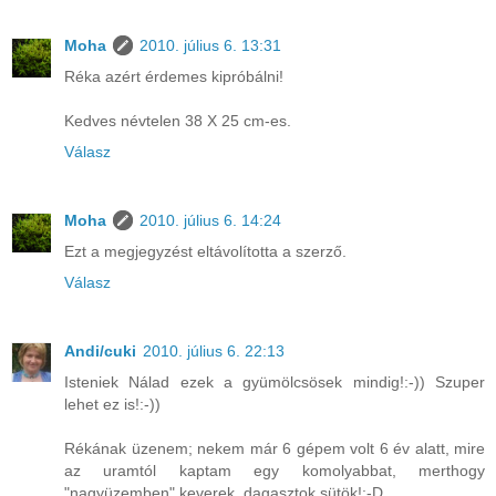
Moha
2010. július 6. 13:31
Réka azért érdemes kipróbálni!
Kedves névtelen 38 X 25 cm-es.
Válasz
Moha
2010. július 6. 14:24
Ezt a megjegyzést eltávolította a szerző.
Válasz
Andi/cuki
2010. július 6. 22:13
Isteniek Nálad ezek a gyümölcsösek mindig!:-)) Szuper
lehet ez is!:-))
Rékának üzenem; nekem már 6 gépem volt 6 év alatt, mire
az uramtól kaptam egy komolyabbat, merthogy
"nagyüzemben" keverek, dagasztok,sütök!:-D