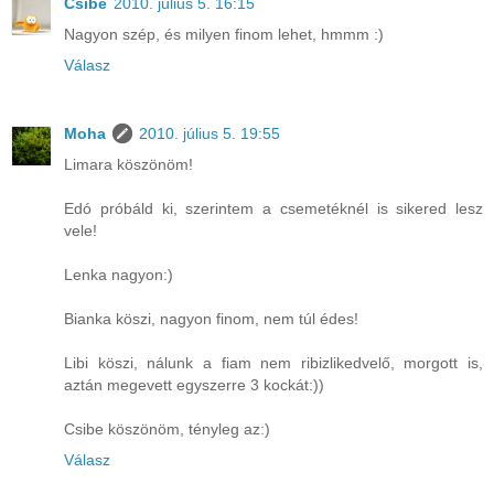
Csibe
2010. július 5. 16:15
Nagyon szép, és milyen finom lehet, hmmm :)
Válasz
Moha
2010. július 5. 19:55
Limara köszönöm!
Edó próbáld ki, szerintem a csemetéknél is sikered lesz
vele!
Lenka nagyon:)
Bianka köszi, nagyon finom, nem túl édes!
Libi köszi, nálunk a fiam nem ribizlikedvelő, morgott is,
aztán megevett egyszerre 3 kockát:))
Csibe köszönöm, tényleg az:)
Válasz