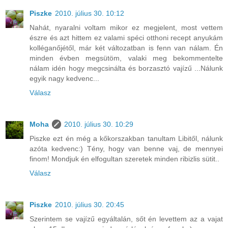
Piszke
2010. július 30. 10:12
Nahát, nyaralni voltam mikor ez megjelent, most vettem
észre és azt hittem ez valami spéci otthoni recept anyukám
kolléganőjétől, már két változatban is fenn van nálam. Én
minden évben megsütöm, valaki meg bekommentelte
nálam idén hogy megcsinálta és borzasztó vajízű ...Nálunk
egyik nagy kedvenc...
Válasz
Moha
2010. július 30. 10:29
Piszke ezt én még a kőkorszakban tanultam Libitől, nálunk
azóta kedvenc:) Tény, hogy van benne vaj, de mennyei
finom! Mondjuk én elfogultan szeretek minden ribizlis sütit..
Válasz
Piszke
2010. július 30. 20:45
Szerintem se vajízű egyáltalán, sőt én levettem az a vajat