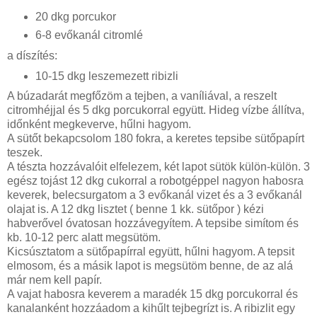
20 dkg porcukor
6-8 evőkanál citromlé
a díszítés:
10-15 dkg leszemezett ribizli
A búzadarát megfőzöm a tejben, a vaníliával, a reszelt
citromhéjjal és 5 dkg porcukorral együtt. Hideg vízbe állítva,
időnként megkeverve, hűlni hagyom.
A sütőt bekapcsolom 180 fokra, a keretes tepsibe sütőpapírt
teszek.
A tészta hozzávalóit elfelezem, két lapot sütök külön-külön. 3
egész tojást 12 dkg cukorral a robotgéppel nagyon habosra
keverek, belecsurgatom a 3 evőkanál vizet és a 3 evőkanál
olajat is. A 12 dkg lisztet ( benne 1 kk. sütőpor ) kézi
habverővel óvatosan hozzávegyítem. A tepsibe simítom és
kb. 10-12 perc alatt megsütöm.
Kicsúsztatom a sütőpapírral együtt, hűlni hagyom. A tepsit
elmosom, és a másik lapot is megsütöm benne, de az alá
már nem kell papír.
A vajat habosra keverem a maradék 15 dkg porcukorral és
kanalanként hozzáadom a kihűlt tejbegrízt is. A ribizlit egy