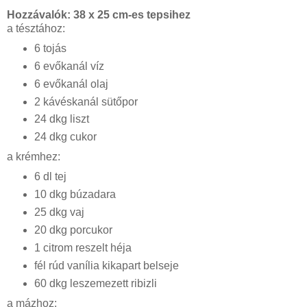
Hozzávalók: 38 x 25 cm-es tepsihez
a tésztához:
6 tojás
6 evőkanál víz
6 evőkanál olaj
2 kávéskanál sütőpor
24 dkg liszt
24 dkg cukor
a krémhez:
6 dl tej
10 dkg búzadara
25 dkg vaj
20 dkg porcukor
1 citrom reszelt héja
fél rúd vanília kikapart belseje
60 dkg leszemezett ribizli
a mázhoz: