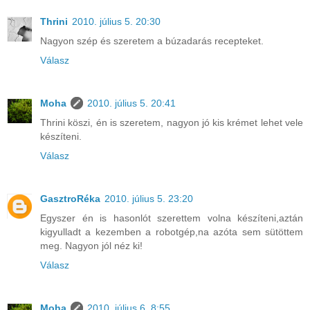
Thrini
2010. július 5. 20:30
Nagyon szép és szeretem a búzadarás recepteket.
Válasz
Moha
2010. július 5. 20:41
Thrini köszi, én is szeretem, nagyon jó kis krémet lehet vele
készíteni.
Válasz
GasztroRéka
2010. július 5. 23:20
Egyszer én is hasonlót szerettem volna készíteni,aztán
kigyulladt a kezemben a robotgép,na azóta sem sütöttem
meg. Nagyon jól néz ki!
Válasz
Moha
2010. július 6. 8:55