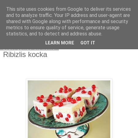
This site uses cookies from Google to deliver its services
Moha Konyha
and to analyze traffic. Your IP address and user-agent are
shared with Google along with performance and security
metrics to ensure quality of service, generate usage
statistics, and to detect and address abuse.
▼
LEARN MORE
GOT IT
2010. július 5., hétfő
Ribizlis kocka