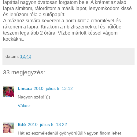
lapáttal nagyon óvatosan forgatom bele. A krémet az alsó
lapra simítom, ráfordítom a másik lapot, lenyomkodom kissé
és lehúzom róla a sütőpapírt.
A mázhoz simára keverem a porcukrot a citromlével és
rákenem a lapra. Kirakom a ribizliszemekkel és hűtőbe
teszem legalább 2 órára. Vízbe mártott késsel vágom
kockákra.
dátum:
12:42
33 megjegyzés:
Limara
2010. július 5. 13:12
Nagyon szép!:)))
Válasz
Edó
2010. július 5. 13:22
Hát ez eszméletlenül gyönyörűűű!Nagyon finom lehet