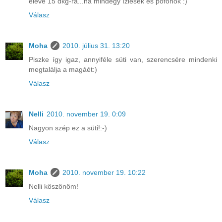
eleve 15 dkg-ra...na mindegy ízlések és pofonok :)
Válasz
Moha
2010. július 31. 13:20
Piszke így igaz, annyiféle süti van, szerencsére mindenki
megtalálja a magáét:)
Válasz
Nelli
2010. november 19. 0:09
Nagyon szép ez a süti!:-)
Válasz
Moha
2010. november 19. 10:22
Nelli köszönöm!
Válasz