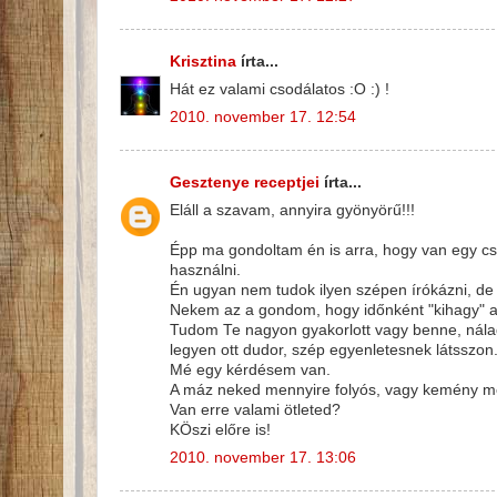
Krisztina
írta...
Hát ez valami csodálatos :O :) !
2010. november 17. 12:54
Gesztenye receptjei
írta...
Eláll a szavam, annyira gyönyörű!!!
Épp ma gondoltam én is arra, hogy van egy cs
használni.
Én ugyan nem tudok ilyen szépen írókázni, de 
Nekem az a gondom, hogy időnként "kihagy" 
Tudom Te nagyon gyakorlott vagy benne, nála
legyen ott dudor, szép egyenletesnek látsszon
Mé egy kérdésem van.
A máz neked mennyire folyós, vagy kemény me
Van erre valami ötleted?
KÖszi előre is!
2010. november 17. 13:06