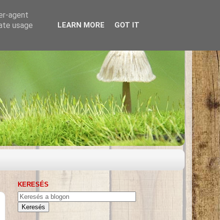
ser-agent
rate usage
LEARN MORE
GOT IT
KERESÉS