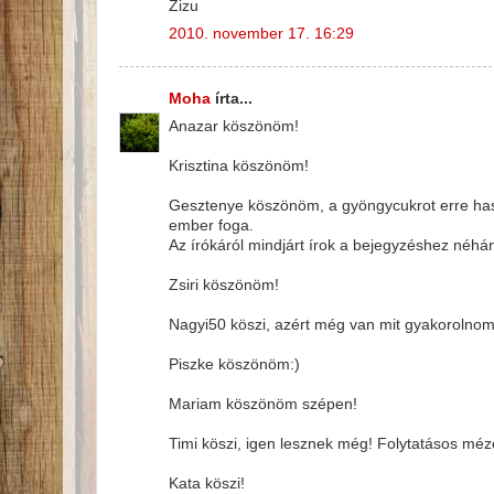
Zizu
2010. november 17. 16:29
Moha
írta...
Anazar köszönöm!
Krisztina köszönöm!
Gesztenye köszönöm, a gyöngycukrot erre hasz
ember foga.
Az írókáról mindjárt írok a bejegyzéshez néhá
Zsiri köszönöm!
Nagyi50 köszi, azért még van mit gyakorolnom
Piszke köszönöm:)
Mariam köszönöm szépen!
Timi köszi, igen lesznek még! Folytatásos mé
Kata köszi!