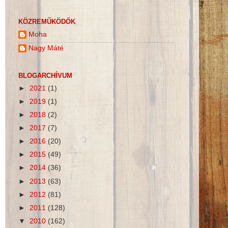
KÖZREMŰKÖDŐK
Moha
Nagy Máté
BLOGARCHÍVUM
►
2021
(1)
►
2019
(1)
►
2018
(2)
►
2017
(7)
►
2016
(20)
►
2015
(49)
►
2014
(36)
►
2013
(63)
►
2012
(81)
►
2011
(128)
▼
2010
(162)