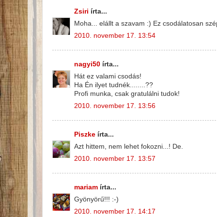
Zsiri
írta...
Moha... elállt a szavam :) Ez csodálatosan szép
2010. november 17. 13:54
nagyi50
írta...
Hát ez valami csodás!
Ha Én ilyet tudnék........??
Profi munka, csak gratulálni tudok!
2010. november 17. 13:56
Piszke
írta...
Azt hittem, nem lehet fokozni...! De.
2010. november 17. 13:57
mariam
írta...
Gyönyörű!!! :-)
2010. november 17. 14:17