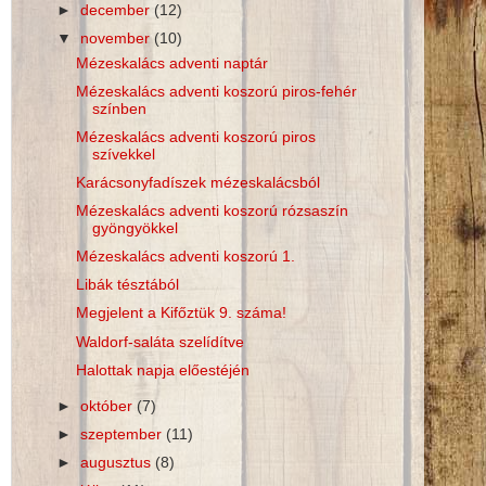
►
december
(12)
▼
november
(10)
Mézeskalács adventi naptár
Mézeskalács adventi koszorú piros-fehér
színben
Mézeskalács adventi koszorú piros
szívekkel
Karácsonyfadíszek mézeskalácsból
Mézeskalács adventi koszorú rózsaszín
gyöngyökkel
Mézeskalács adventi koszorú 1.
Libák tésztából
Megjelent a Kifőztük 9. száma!
Waldorf-saláta szelídítve
Halottak napja előestéjén
►
október
(7)
►
szeptember
(11)
►
augusztus
(8)