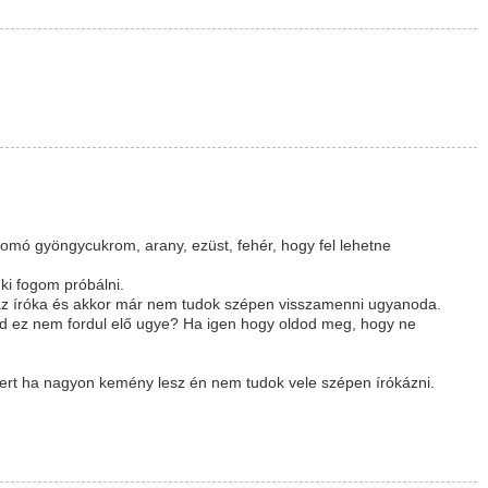
omó gyöngycukrom, arany, ezüst, fehér, hogy fel lehetne
ki fogom próbálni.
az íróka és akkor már nem tudok szépen visszamenni ugyanoda.
d ez nem fordul elő ugye? Ha igen hogy oldod meg, hogy ne
.
rt ha nagyon kemény lesz én nem tudok vele szépen írókázni.