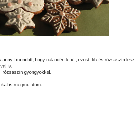
annyit mondott, hogy nála idén fehér, ezüst, lila és rózsaszín lesz
al is.
és rózsaszín gyöngyökkel.
zokat is megmutatom.