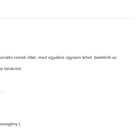
nálni remek ötlet, mert egyébre úgysem lehet, beletörik az
ny tanácsot.
..
zesregény:)