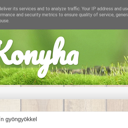
liver its services and to analyze traffic. Your IP address and u
rmance and security metrics to ensure quality of service, gene
buse.
onyha
ín gyöngyökkel