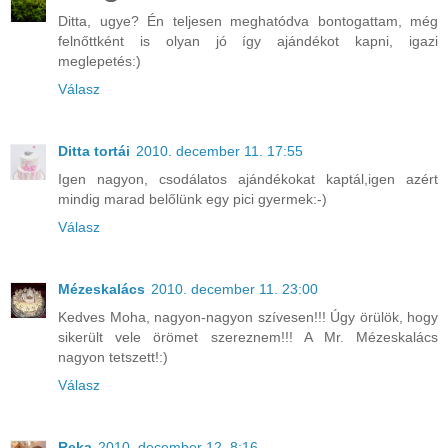
Ditta, ugye? Én teljesen meghatódva bontogattam, még
felnőttként is olyan jó így ajándékot kapni, igazi
meglepetés:)
Válasz
Ditta tortái
2010. december 11. 17:55
Igen nagyon, csodálatos ajándékokat kaptál,igen azért
mindig marad belőlünk egy pici gyermek:-)
Válasz
Mézeskalács
2010. december 11. 23:00
Kedves Moha, nagyon-nagyon szívesen!!! Úgy örülök, hogy
sikerült vele örömet szereznem!!! A Mr. Mézeskalács
nagyon tetszett!:)
Válasz
Reka
2010. december 12. 8:16