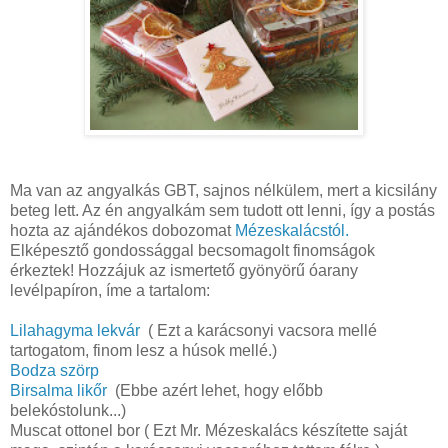
Ma van az angyalkás GBT, sajnos nélkülem, mert a kicsilány
beteg lett. Az én angyalkám sem tudott ott lenni, így a postás
hozta az ajándékos dobozomat
Mézeskalácstól.
Elképesztő gondossággal becsomagolt finomságok
érkeztek! Hozzájuk az ismertető gyönyörű óarany
levélpapíron, íme a tartalom:
Lilahagyma lekvár
( Ezt a karácsonyi vacsora mellé
tartogatom, finom lesz a húsok mellé.)
Bodza szörp
Birsalma likőr
(Ebbe azért lehet, hogy előbb
belekóstolunk...)
Muscat ottonel bor ( Ezt Mr. Mézeskalács készítette saját