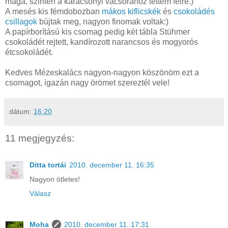
maga, szintén a karácsonyi vacsorához tettem félre.)
A mesés kis fémdobozban
mákos kiflicskék
és
csokoládés
csillagok
bújtak meg, nagyon finomak voltak:)
A papírborítású kis csomag pedig két tábla Stühmer
csokoládét rejtett, kandírozott narancsos és mogyorós
étcsokoládét.
Kedves Mézeskalács nagyon-nagyon köszönöm ezt a
csomagot, igazán nagy örömet szereztél vele!
dátum:
16:20
11 megjegyzés:
Ditta tortái
2010. december 11. 16:35
Nagyon ötletes!
Válasz
Moha
2010. december 11. 17:31