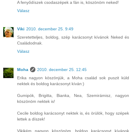
A fenyődíszek csodaszépek a fán is, köszönöm neked!
Válasz
Viki
2010. december 25. 9:49
Szeretetteljes, boldog, szép karácsonyt kívánok Neked és
Családodnak.
Válasz
Moha
2010. december 25. 12:45
Erika nagyon köszönjük, a Moha család sok puszit küld
nektek és boldog karácsonyt kíván:)
Gumipók, Brigitta, Bianka, Nea, Szemirámisz, nagyon
köszönöm nektek is!
Cecile boldog karácsonyt nektek is, és örülök, hogy szépek
lettek a díszek!
Vikikém nagyon köszönöm, boldog karácsonyt kívánok