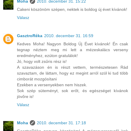
Moha
2010. december 31. 15:22
Cakeni köszönöm szépen, nektek is boldog új évet kívánok!
Válasz
GasztroRéka
2010. december 31. 16:59
Kedves Moha! Nagyon Boldog Új Évet kívánok! Én csak
tegnap néztem meg mi lett a mézeskalács verseny
eredményhez, ezúton gratulálok!
Jó, hogy volt zsűris rész is!
A szavazáson én is részt vettem, természetesen Rád
szavaztam, de láttam, hogy ez megint arról szól ki tud több
cimborát mozgósítani
Ezekben a versenyekben nem hiszek.
Sok szép süteményt, sok erőt, és egészséget kívánok
jövőre is!
Válasz
Moha
2010. december 31. 17:18
GasztroRéka nagyon köszönöm! A mézesversenyről írok