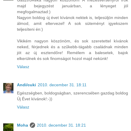
majd bejegyzést januárban, a lényeget jól
megfogalmaztad:)
Nagyon boldog új évet kívánok nektek is, teljesüljön minden
álmod, amit eltervezel! A sok süteményt igyekszem
teljesíteni én:)
Vikikém nagyon köszönöm, és sok szeretettel kívánok
neked, férjednek és a szűkebb-tágabb családnak minden
jót az új esztendőre! Remélem a balesetek, bajok
elkerülnek és sok finomságot hozol majd nekünk!
Válasz
Andi/cuki
2010. december 31. 18:11
Egészségben, boldogságban, szerencsében gazdag boldog
Új Évet kívánok!:-))
Válasz
Moha
2010. december 31. 18:21