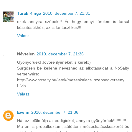
Turák Kinga
2010. december 7. 21:31
ezek annyira szépek!!! És hogy ennyi türelem is társul
készítésükhöz, az is fantasztikus!!!
Válasz
Névtelen
2010. december 7. 21:36
Gyönyörűek! Jövőre ilyeneket is kérek:)
Sürgősen be kellene nevezned az alkotásaidat a NoSalty
versenyére:
http://www.nosalty.hu/jatek/mezeskalacs_szepsegverseny
Lívia
Válasz
Evelin
2010. december 7. 21:36
Hát ez felülmúlja az eddigieket, annyira gyünyörüek!!!!!!!!!!!
Ma én is próbálkoztam, sütöttem mézeskalácskoszorút és