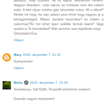
ajtódiszt, meg szánkót, de az egész délutánom ráment.
Nagyon élveztem, csak sajnos az írókázás nem lett valami
szép. A tiéd olyan mintha gép készítette volna. Mi a titkod?
Kérlek írd meg, ha van valami azon kívül hogy nagyon jó a
kézügyességed. Milyen zacskót használsz? és milyen a
cukormáz?És hol lehet ilyen sokféle formát kapni? Vagy
azokat is Te készítetted? Már semmin sem lepődnék meg!
Üdvözlettel:Éva
Válasz
Mary
2010. december 7. 21:41
Gyönyörűek!
Válasz
Moha
2010. december 7. 23:18
Gondaanyu, Gál Edith, Puszedli köszönöm szépen!
Duende nagyon köszönöm!