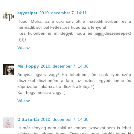
egycsipet
2010. december 7. 14:11
Hűűű, Moha, az a cuki szív ott a második sorban, és a
harmadik sor bal kettes...és hűűű az a fenyőfa!
...és különben is mindegyik hűűű és jajjjjjjjdeszéééépek!
:)))))
Válasz
Ms. Poppy
2010. december 7. 14:36
Annyira ügyes vagy! Ha tehetném, én csak ilyen szép
díszekkel díszíteném a fám, az biztos. Egyedi lenne és
káprázatos, akárcsak a díszek alkotója!:)
Kár, hogy messze vagy.:(
Válasz
Ditta tortái
2010. december 7. 14:38
Itt már tényleg nem talál az ember szavakat,nem is lehet
kifejezni,ha ebben lenne Oscar,azt nem kérdés,hogy ki