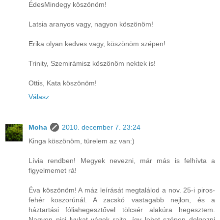
ÉdesMindegy köszönöm!
Latsia aranyos vagy, nagyon köszönöm!
Erika olyan kedves vagy, köszönöm szépen!
Trinity, Szemirámisz köszönöm nektek is!
Ottis, Kata köszönöm!
Válasz
Moha
2010. december 7. 23:24
Kinga köszönöm, türelem az van:)
Lívia rendben! Megyek nevezni, már más is felhívta a
figyelmemet rá!
Éva köszönöm! A máz leírását megtalálod a nov. 25-i piros-
fehér koszorúnál. A zacskó vastagabb nejlon, és a
háztartási fóliahegesztővel tölcsér alakúra hegesztem.
Nagyon pici lyukat vágok rajta, így lehet szépen dolgozni