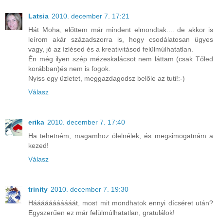
Latsia
2010. december 7. 17:21
Hát Moha, előttem már mindent elmondtak.... de akkor is
leírom akár századszorra is, hogy csodálatosan ügyes
vagy, jó az ízlésed és a kreativitásod felülmúlhatatlan.
Én még ilyen szép mézeskalácsot nem láttam (csak Tőled
korábban)és nem is fogok.
Nyiss egy üzletet, meggazdagodsz belőle az tuti!:-)
Válasz
erika
2010. december 7. 17:40
Ha tehetném, magamhoz ölelnélek, és megsimogatnám a
kezed!
Válasz
trinity
2010. december 7. 19:30
Hááááááááááát, most mit mondhatok ennyi dícséret után?
Egyszerűen ez már felülmúlhatatlan, gratulálok!