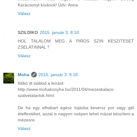
Karácsonyt kívánok! Üdv: Anna
Válasz
SZILDIKO
2015. január 3. 8:10
HOL TALALOM MEG A PIROS SZIN KESZITESET
ZSELATINNAL ?
Válasz
Moha
2015. január 3. 9:18
Ildikó itt találod a leírást:
http://www.mohakonyha.hu/2011/04/mezeskalacs-
szalvetatartok.html
De ha egy elhabart egész tojásba keversz por vagy gél
ételfestéket, azzal is nagyon szépen lehet mázat készíteni a
mézesre.
Válasz