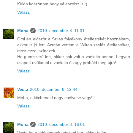
Külön köszönöm,hogy válaszolsz is :)
Válasz
Moha
2010. december 8. 11:31
Orsi én először a Szilas folyékony ételfestékét használtam,
akkor is jó lett. Azután vettem a Wilton zselés ételfestéket,
most ezzel színezek.
Ha gumiszerű lett, akkor sok volt a zselatin benne! Legyen
csapott evőkanál a zselatin és úgy próbáld meg újra!
Válasz
Vesta
2010. december 8. 12:44
Moha, a kitchenaid nagy esélyese vagy!!!
Válasz
Moha
2010. december 8. 16:01
Vesta ha a többségnek tetszeni fog, akkor talán..