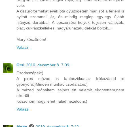
vele.
A kiszúróformákat évek óta gyűjtögetem már, sőt a férjem is
nyitott szemmel jár, és mindig meglep egy-egy újabb
hiányzó darabbal. A beszerzési helyek teljesen változók,
piac, cukrászkellékes, nagyáruházak, delikát boltok....
Mary köszönöm!
Válasz
Orsi
2010. december 8. 7:09
Csodaszépek:)
A piros mázad is fantasztikus,az írókázásod is
gyönyörű:)Minden munkád csodálatos:)
A mázad próbáltam sajnos én valamit elrontottam,nem
sikerült.
Köszönöm,hogy lehet nálad nézelődni:)
Válasz
Moha
2010. december 8. 7:42