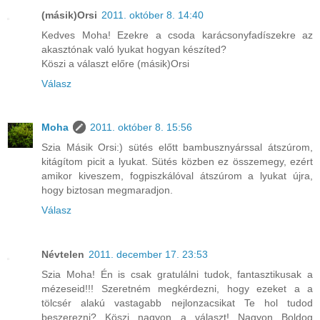
(másik)Orsi
2011. október 8. 14:40
Kedves Moha! Ezekre a csoda karácsonyfadíszekre az
akasztónak való lyukat hogyan készíted?
Köszi a választ előre (másik)Orsi
Válasz
Moha
2011. október 8. 15:56
Szia Másik Orsi:) sütés előtt bambusznyárssal átszúrom,
kitágítom picit a lyukat. Sütés közben ez összemegy, ezért
amikor kiveszem, fogpiszkálóval átszúrom a lyukat újra,
hogy biztosan megmaradjon.
Válasz
Névtelen
2011. december 17. 23:53
Szia Moha! Én is csak gratulálni tudok, fantasztikusak a
mézeseid!!! Szeretném megkérdezni, hogy ezeket a a
tölcsér alakú vastagabb nejlonzacsikat Te hol tudod
beszerezni? Köszi nagyon a választ! Nagyon Boldog