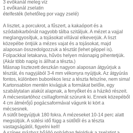
3 evőkanál meleg víz
1 evőkanál zselatin
ételfesték (lehetőleg por vagy zselé)
A lisztet, a porcukrot, a fűszert, a kakaóport és a
szódabikarbónát nagyobb tálba szitáljuk. A mézet a vajjal
meglangyosítjuk, a tojásokat villával elkeverjük. A liszt
közepébe öntjük a mézes vajat és a tojásokat, majd
alaposan összedolgozzuk a tésztát (lehet géppel is).
Folpackkal letakarva, hűvös helyen másnapig pihentetjük.
(Akár több napig is állhat a tészta.)
Másnap lisztezett deszkán nagyon alaposan átgyúrjuk a
tésztát, és nagyjából 3-4 mm vékonyra nyújtjuk. Az átgyúrás
fontos, különben buborékos lesz a tészta felszíne, nem sima!
Kartonsablon mentén kivágjuk a formákat belőle, egy
szabálytalan alakút alapnak, a fenyőket és a házikó részeit.
A mécsestartóhoz csillagformát szúrunk ki. Ennek közepéből
4 cm átmérőjű pogácsaformával vágunk ki kört a
mécsesnek.
A sütőt begyújtjuk 180 fokra. A mézeseket 10-14 perc alatt
megsütjük. A sütési idő függ a sütőtől és a tészta
vastagságától, figyelni kell!
A színes mázhoz hőálló pohárban feloldjuk a zselatint a