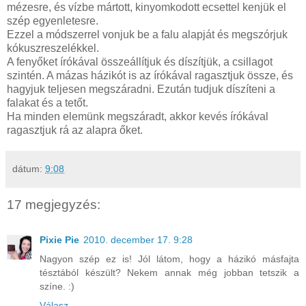
mézesre, és vízbe mártott, kinyomkodott ecsettel kenjük el
szép egyenletesre.
Ezzel a módszerrel vonjuk be a falu alapját és megszórjuk
kókuszreszelékkel.
A fenyőket írókával összeállítjuk és díszítjük, a csillagot
szintén. A mázas házikót is az írókával ragasztjuk össze, és
hagyjuk teljesen megszáradni. Ezután tudjuk díszíteni a
falakat és a tetőt.
Ha minden elemünk megszáradt, akkor kevés írókával
ragasztjuk rá az alapra őket.
dátum:
9:08
17 megjegyzés:
Pixie Pie
2010. december 17. 9:28
Nagyon szép ez is! Jól látom, hogy a házikó másfajta
tésztából készült? Nekem annak még jobban tetszik a
színe. :)
Válasz