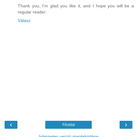
Thank you, I'm glad you like it, and I hope you will be a
regular reader.
Válasz
‹
›
Főoldal
Internetes verzió megtekintése