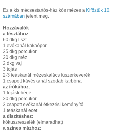
Ez a kis mécsestartós-házikós mézes a
Kifőztük 10.
számában
jelent meg.
Hozzávalók
a tésztához:
60 dkg liszt
1 evőkanál kakaópor
25 dkg porcukor
20 dkg méz
2 dkg vaj
3 tojás
2-3 teáskanál mézeskalács fűszerkeverék
1 csapott kávéskanál szódabikarbóna
az írókához:
1 tojásfehérje
20 dkg porcukor
2 csapott evőkanál étkezési keményítő
1 teáskanál ecet
a díszítéshez:
kókuszreszelék (elmaradhat)
a színes mázhoz: