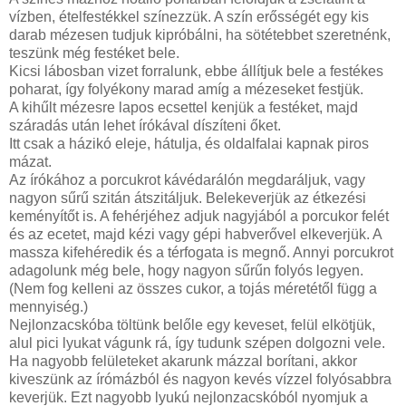
vízben, ételfestékkel színezzük. A szín erősségét egy kis
darab mézesen tudjuk kipróbálni, ha sötétebbet szeretnénk,
teszünk még festéket bele.
Kicsi lábosban vizet forralunk, ebbe állítjuk bele a festékes
poharat, így folyékony marad amíg a mézeseket festjük.
A kihűlt mézesre lapos ecsettel kenjük a festéket, majd
száradás után lehet írókával díszíteni őket.
Itt csak a házikó eleje, hátulja, és oldalfalai kapnak piros
mázat.
Az írókához a porcukrot kávédarálón megdaráljuk, vagy
nagyon sűrű szitán átszitáljuk. Belekeverjük az étkezési
keményítőt is. A fehérjéhez adjuk nagyjából a porcukor felét
és az ecetet, majd kézi vagy gépi habverővel elkeverjük. A
massza kifehéredik és a térfogata is megnő. Annyi porcukrot
adagolunk még bele, hogy nagyon sűrűn folyós legyen.
(Nem fog kelleni az összes cukor, a tojás méretétől függ a
mennyiség.)
Nejlonzacskóba töltünk belőle egy keveset, felül elkötjük,
alul pici lyukat vágunk rá, így tudunk szépen dolgozni vele.
Ha nagyobb felületeket akarunk mázzal borítani, akkor
kiveszünk az írómázból és nagyon kevés vízzel folyósabbra
keverjük. Ezt nagyobb lyukú nejlonzacskóból nyomjuk a