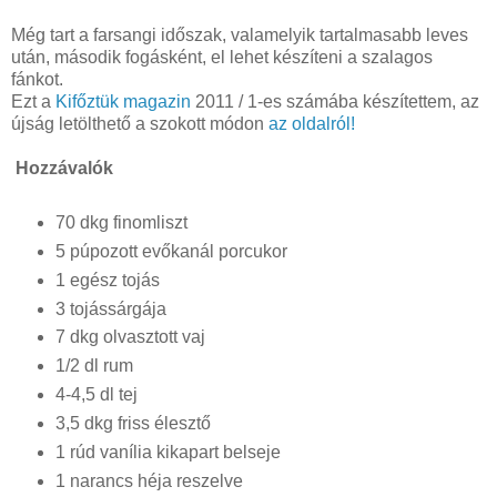
Még tart a farsangi időszak, valamelyik tartalmasabb leves
után, második fogásként, el lehet készíteni a szalagos
fánkot.
Ezt a
Kifőztük magazin
2011 / 1-es számába készítettem, az
újság letölthető a szokott módon
az oldalról!
Hozzávalók
70 dkg finomliszt
5 púpozott evőkanál porcukor
1 egész tojás
3 tojássárgája
7 dkg olvasztott vaj
1/2 dl rum
4-4,5 dl tej
3,5 dkg friss élesztő
1 rúd vanília kikapart belseje
1 narancs héja reszelve