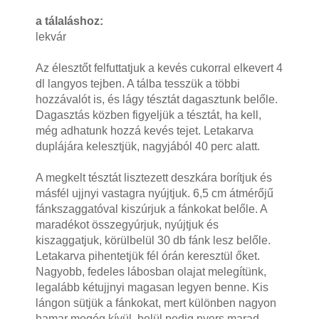
a tálaláshoz:
lekvár
Az élesztőt felfuttatjuk a kevés cukorral elkevert 4
dl langyos tejben. A tálba tesszük a többi
hozzávalót is, és lágy tésztát dagasztunk belőle.
Dagasztás közben figyeljük a tésztát, ha kell,
még adhatunk hozzá kevés tejet. Letakarva
duplájára kelesztjük, nagyjából 40 perc alatt.
A megkelt tésztát lisztezett deszkára borítjuk és
másfél ujjnyi vastagra nyújtjuk. 6,5 cm átmérőjű
fánkszaggatóval kiszúrjuk a fánkokat belőle. A
maradékot összegyúrjuk, nyújtjuk és
kiszaggatjuk, körülbelül 30 db fánk lesz belőle.
Letakarva pihentetjük fél órán keresztül őket.
Nagyobb, fedeles lábosban olajat melegítünk,
legalább kétujjnyi magasan legyen benne. Kis
lángon sütjük a fánkokat, mert különben nagyon
hamar megég kívül, belül pedig nyers marad.