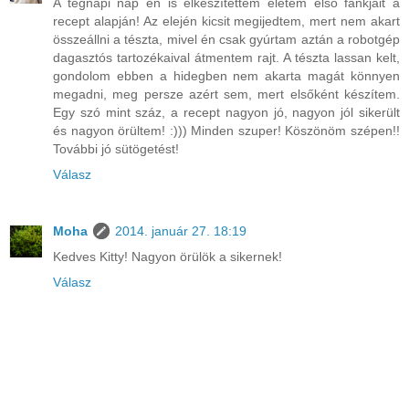
A tegnapi nap én is elkészítettem életem első fánkjait a
recept alapján! Az elején kicsit megijedtem, mert nem akart
összeállni a tészta, mivel én csak gyúrtam aztán a robotgép
dagasztós tartozékaival átmentem rajt. A tészta lassan kelt,
gondolom ebben a hidegben nem akarta magát könnyen
megadni, meg persze azért sem, mert elsőként készítem.
Egy szó mint száz, a recept nagyon jó, nagyon jól sikerült
és nagyon örültem! :))) Minden szuper! Köszönöm szépen!!
További jó sütögetést!
Válasz
Moha
2014. január 27. 18:19
Kedves Kitty! Nagyon örülök a sikernek!
Válasz