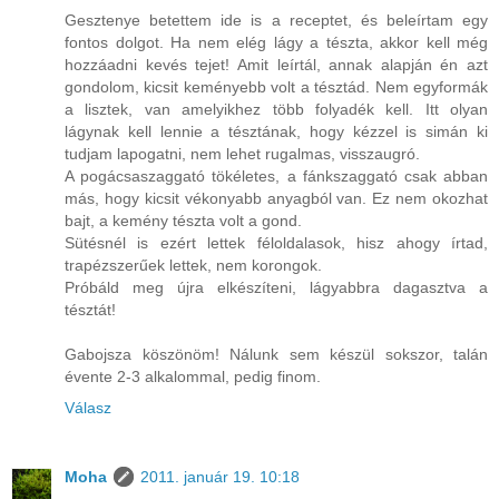
Gesztenye betettem ide is a receptet, és beleírtam egy
fontos dolgot. Ha nem elég lágy a tészta, akkor kell még
hozzáadni kevés tejet! Amit leírtál, annak alapján én azt
gondolom, kicsit keményebb volt a tésztád. Nem egyformák
a lisztek, van amelyikhez több folyadék kell. Itt olyan
lágynak kell lennie a tésztának, hogy kézzel is simán ki
tudjam lapogatni, nem lehet rugalmas, visszaugró.
A pogácsaszaggató tökéletes, a fánkszaggató csak abban
más, hogy kicsit vékonyabb anyagból van. Ez nem okozhat
bajt, a kemény tészta volt a gond.
Sütésnél is ezért lettek féloldalasok, hisz ahogy írtad,
trapézszerűek lettek, nem korongok.
Próbáld meg újra elkészíteni, lágyabbra dagasztva a
tésztát!
Gabojsza köszönöm! Nálunk sem készül sokszor, talán
évente 2-3 alkalommal, pedig finom.
Válasz
Moha
2011. január 19. 10:18