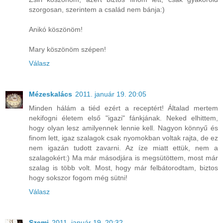
szorgosan, szerintem a család nem bánja:)
Anikó köszönöm!
Mary köszönöm szépen!
Válasz
Mézeskalács
2011. január 19. 20:05
Minden hálám a tiéd ezért a receptért! Általad mertem
nekifogni életem első "igazi" fánkjának. Neked elhittem,
hogy olyan lesz amilyennek lennie kell. Nagyon könnyű és
finom lett, igaz szalagok csak nyomokban voltak rajta, de ez
nem igazán tudott zavarni. Az íze miatt ettük, nem a
szalagokért:) Ma már másodjára is megsütöttem, most már
szalag is több volt. Most, hogy már felbátorodtam, biztos
hogy sokszor fogom még sütni!
Válasz
Szemi
2011. január 19. 20:32