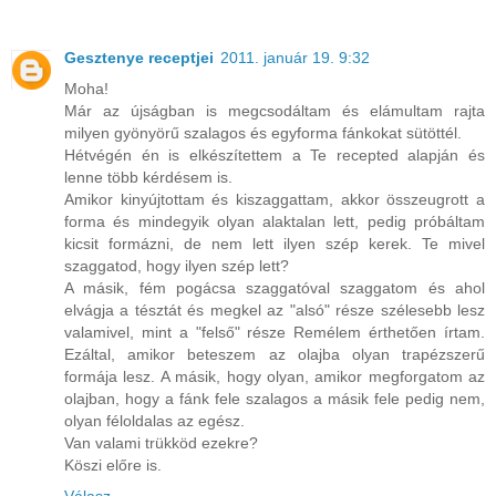
Gesztenye receptjei
2011. január 19. 9:32
Moha!
Már az újságban is megcsodáltam és elámultam rajta
milyen gyönyörű szalagos és egyforma fánkokat sütöttél.
Hétvégén én is elkészítettem a Te recepted alapján és
lenne több kérdésem is.
Amikor kinyújtottam és kiszaggattam, akkor összeugrott a
forma és mindegyik olyan alaktalan lett, pedig próbáltam
kicsit formázni, de nem lett ilyen szép kerek. Te mivel
szaggatod, hogy ilyen szép lett?
A másik, fém pogácsa szaggatóval szaggatom és ahol
elvágja a tésztát és megkel az "alsó" része szélesebb lesz
valamivel, mint a "felső" része Remélem érthetően írtam.
Ezáltal, amikor beteszem az olajba olyan trapézszerű
formája lesz. A másik, hogy olyan, amikor megforgatom az
olajban, hogy a fánk fele szalagos a másik fele pedig nem,
olyan féloldalas az egész.
Van valami trükköd ezekre?
Köszi előre is.
Válasz