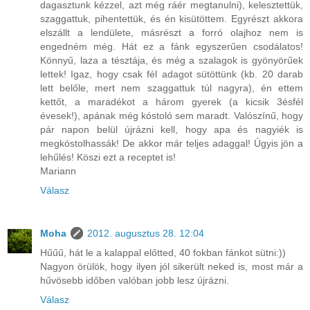
dagasztunk kézzel, azt még ráér megtanulni), kelesztettük,
szaggattuk, pihentettük, és én kisütöttem. Egyrészt akkora
elszállt a lendülete, másrészt a forró olajhoz nem is
engedném még. Hát ez a fánk egyszerűen csodálatos!
Könnyű, laza a tésztája, és még a szalagok is gyönyörűek
lettek! Igaz, hogy csak fél adagot sütöttünk (kb. 20 darab
lett belőle, mert nem szaggattuk túl nagyra), én ettem
kettőt, a maradékot a három gyerek (a kicsik 3ésfél
évesek!), apának még kóstoló sem maradt. Valószínű, hogy
pár napon belül újrázni kell, hogy apa és nagyiék is
megkóstolhassák! De akkor már teljes adaggal! Úgyis jön a
lehűlés! Köszi ezt a receptet is!
Mariann
Válasz
Moha
2012. augusztus 28. 12:04
Hűűű, hát le a kalappal előtted, 40 fokban fánkot sütni:))
Nagyon örülök, hogy ilyen jól sikerült neked is, most már a
hűvösebb időben valóban jobb lesz újrázni.
Válasz