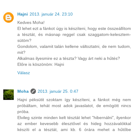
Hajni
2013. január 24. 23:10
Kedves Moha!
El lehet ezt a fánkot úgy is készíteni, hogy este összeállítom
a tésztát, és másnap reggel csak szaggatom-kelesztem-
sütöm?
Gondolom, valamit talán kellene változtatni, de nem tudom,
mit?
Alkalmas ilyesmire ez a tészta? Vagy árt neki a hűtés?
Előre is köszönöm: Hajni
Válasz
Moha
2013. január 25. 0:47
Hajni péksütit szoktam így készíteni, a fánkot még nem
próbáltam, tehát most adok javaslatot, de emögött nincs
próba.
Elvileg szinte minden kelt tésztát lehet "hibernálni", ilyenkor
az ember kevesebb élesztővel és hideg hozzávalókkal
készíti el a tésztát, ami kb. 6 órára mehet a hűtőbe