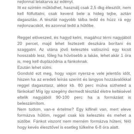
nejlonnal letakarva az edényt.
Itt ez szintén működhet, használj csak 2,5 dkg élesztőt, nem
kell fölfuttatni, csak keverd bele a hideg tejbe, aztán
dagasztás. A tésztát nagyobb tálba tedd és húzz rá egy
nejlonzacskót, és azonnal tedd a hűtőbe.
Reggel előveszed, és hagyd kelni, magához térni nagyjából
20 percet, majd lehet lisztezett deszkára borítani és
szaggatni. Az utána jövő kelesztés valószínű egy kicsit
hosszabb lesz, főleg ha hűvösebb a lakás, lehet akár 1 óra
is, meg kell duplázódnia a fánkoknak.
Ezután lehet sütni.
Gondold ezt meg, hogy vajon nyersz-e vele jelentős időt,
hiszen ha az eredeti leírás szerint és langyos hozzávalókkal
reggel dagasztasz, akkor kb. 80 perc múlva sütheted a
fánkokat! Míg így szegény dermedt tésztád életre keltésével
eltelik nagyjából 90-100 perc ha a formázást is
beleszámítom.
Nem tudom, van-e értelme? Egy kiflinél van, mert eleve
formázva hűtöm, reggel csak kis kelesztés és mehet a
sütőbe. Fánkot viszont nem merném formázva hűteni, félő
hogy kevés élesztővel is esetleg túlkelne 6-8 óra alatt.