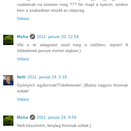
családnak na süssem meg ??? No majd a nyáron, amikor
kinn a szabadban elszáll az olajszag.
Válasz
Moha
2011. január 20. 22:54
Viki a te adagodat süsd meg a sütőben, tepsin! A
többieknek persze mehet olajban:)
Válasz
Nelli
2011. január 24. 0:18
Gyönyörű egyformák!Tökéletesek!:-)Biztos nagyon finomak
voltak!
Válasz
Moha
2011. január 24. 9:59
Nelli köszönöm, tényleg finomak voltak:)