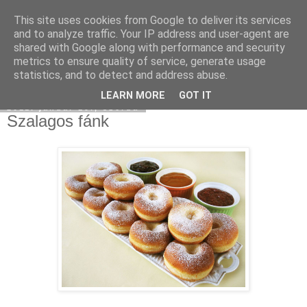
This site uses cookies from Google to deliver its services
Moha Konyha
and to analyze traffic. Your IP address and user-agent are
shared with Google along with performance and security
metrics to ensure quality of service, generate usage
statistics, and to detect and address abuse.
▼
LEARN MORE
GOT IT
2011. január 19., szerda
Szalagos fánk