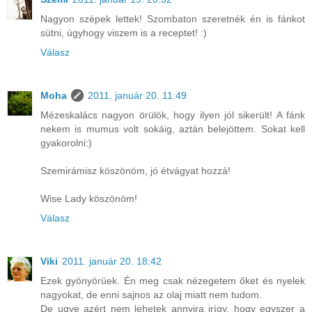
Nagyon szépek lettek! Szombaton szeretnék én is fánkot
sütni, úgyhogy viszem is a receptet! :)
Válasz
Moha
2011. január 20. 11:49
Mézeskalács nagyon örülök, hogy ilyen jól sikerült! A fánk
nekem is mumus volt sokáig, aztán belejöttem. Sokat kell
gyakorolni:)
Szemirámisz köszönöm, jó étvágyat hozzá!
Wise Lady köszönöm!
Válasz
Viki
2011. január 20. 18:42
Ezek gyönyörüek. Én meg csak nézegetem őket és nyelek
nagyokat, de enni sajnos az olaj miatt nem tudom.
De ugye azért nem lehetek annyira irígy, hogy egyszer a