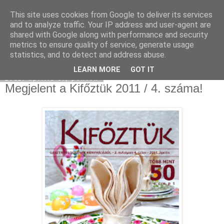
This site uses cookies from Google to deliver its services
Moha Konyha
and to analyze traffic. Your IP address and user-agent are
shared with Google along with performance and security
metrics to ensure quality of service, generate usage
statistics, and to detect and address abuse.
▼
LEARN MORE
GOT IT
2011. április 8., péntek
Megjelent a Kifőztük 2011 / 4. száma!