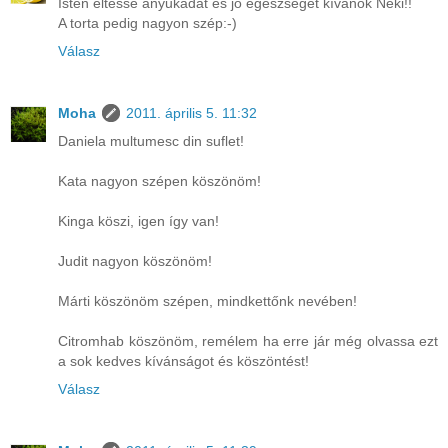
Isten éltesse anyukádat és jó egészséget kívánok Neki!!
A torta pedig nagyon szép:-)
Válasz
Moha
2011. április 5. 11:32
Daniela multumesc din suflet!
Kata nagyon szépen köszönöm!
Kinga köszi, igen így van!
Judit nagyon köszönöm!
Márti köszönöm szépen, mindkettőnk nevében!
Citromhab köszönöm, remélem ha erre jár még olvassa ezt
a sok kedves kívánságot és köszöntést!
Válasz