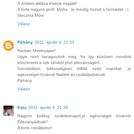
A Jóisten áldása kísérje napjait!
A torta nagyon profi. Moha , te mindig hozod a formádat.:-)
Steczina Móni
Válasz
Páfrány
2011. április 4. 21:33
Kedves Mindnyájan!
Ugye nem haragusztok meg, ha így közösen mondok
köszönetet a sok szívből jövő jókívánságért.
Szeretetben, békességben töltött szép napokat, jó
egészséget kívánok Nektek és családjaitoknak.
Páfrány
Válasz
Kata
2011. április 4. 21:34
Nagyon boldog születésnapot,jó egészséget kívánok
Édesanyádnak!!
A torta csodálatos!