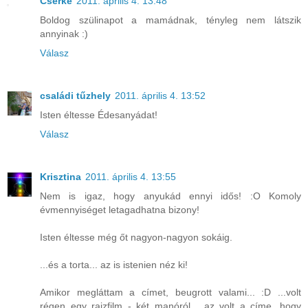
Cserke
2011. április 4. 13:48
Boldog szülinapot a mamádnak, tényleg nem látszik
annyinak :)
Válasz
családi tűzhely
2011. április 4. 13:52
Isten éltesse Édesanyádat!
Válasz
Krisztina
2011. április 4. 13:55
Nem is igaz, hogy anyukád ennyi idős! :O Komoly
évmennyiséget letagadhatna bizony!
Isten éltesse még őt nagyon-nagyon sokáig.
...és a torta... az is istenien néz ki!
Amikor megláttam a címet, beugrott valami... :D ...volt
régen egy rajzfilm - két manóról... az volt a címe, hogy