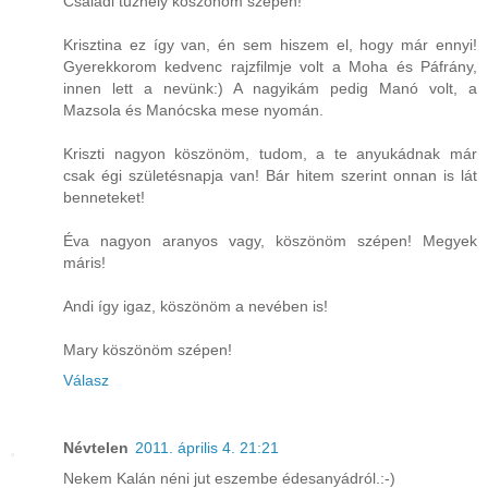
Családi tűzhely köszönöm szépen!
Krisztina ez így van, én sem hiszem el, hogy már ennyi!
Gyerekkorom kedvenc rajzfilmje volt a Moha és Páfrány,
innen lett a nevünk:) A nagyikám pedig Manó volt, a
Mazsola és Manócska mese nyomán.
Kriszti nagyon köszönöm, tudom, a te anyukádnak már
csak égi születésnapja van! Bár hitem szerint onnan is lát
benneteket!
Éva nagyon aranyos vagy, köszönöm szépen! Megyek
máris!
Andi így igaz, köszönöm a nevében is!
Mary köszönöm szépen!
Válasz
Névtelen
2011. április 4. 21:21
Nekem Kalán néni jut eszembe édesanyádról.:-)