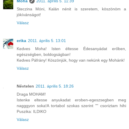
Moha
2011. április 5. 11:39
Steczina Móni, Kalán nénit is szeretem, köszönöm a
jókívánságot!
Válasz
erika
2011. április 5. 13:01
Kedves Moha! Isten éltesse Édesanyádat erőben,
egészségben, boldogságban!
Kedves Páfrány! Köszönjük, hogy van nekünk egy Mohánk!
Válasz
Névtelen
2011. április 5. 18:26
Draga MOHAM!
Istenke eltesse anyukadat eroben-egeszsegben meg
nagggyon soka!A tortabol szokas szerint "" csoriztam hihi
Puszika: ILDIKO
Válasz