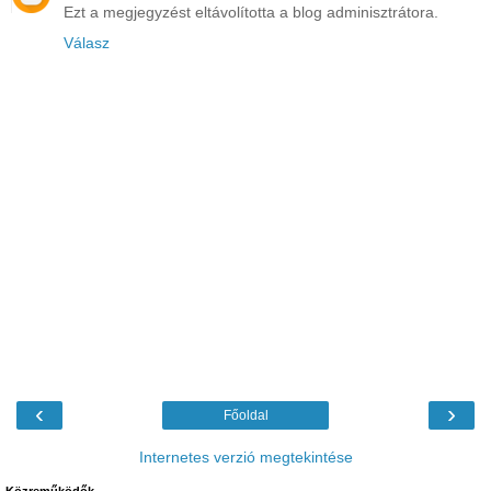
Ezt a megjegyzést eltávolította a blog adminisztrátora.
Válasz
‹
›
Főoldal
Internetes verzió megtekintése