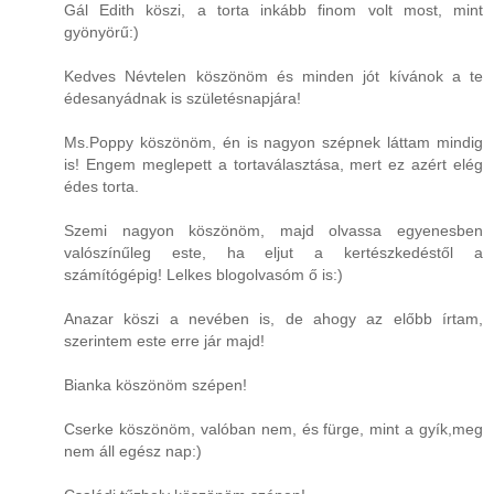
Gál Edith köszi, a torta inkább finom volt most, mint
gyönyörű:)
Kedves Névtelen köszönöm és minden jót kívánok a te
édesanyádnak is születésnapjára!
Ms.Poppy köszönöm, én is nagyon szépnek láttam mindig
is! Engem meglepett a tortaválasztása, mert ez azért elég
édes torta.
Szemi nagyon köszönöm, majd olvassa egyenesben
valószínűleg este, ha eljut a kertészkedéstől a
számítógépig! Lelkes blogolvasóm ő is:)
Anazar köszi a nevében is, de ahogy az előbb írtam,
szerintem este erre jár majd!
Bianka köszönöm szépen!
Cserke köszönöm, valóban nem, és fürge, mint a gyík,meg
nem áll egész nap:)