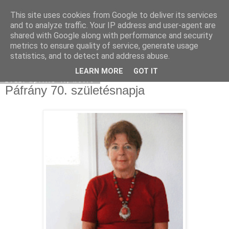
This site uses cookies from Google to deliver its services
Moha Konyha
and to analyze traffic. Your IP address and user-agent are
shared with Google along with performance and security
metrics to ensure quality of service, generate usage
statistics, and to detect and address abuse.
▼
LEARN MORE
GOT IT
2011. április 4., hétfő
Páfrány 70. születésnapja