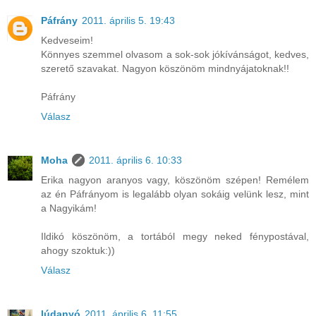
Páfrány
2011. április 5. 19:43
Kedveseim!
Könnyes szemmel olvasom a sok-sok jókívánságot, kedves,
szerető szavakat. Nagyon köszönöm mindnyájatoknak!!
Páfrány
Válasz
Moha
2011. április 6. 10:33
Erika nagyon aranyos vagy, köszönöm szépen! Remélem
az én Páfrányom is legalább olyan sokáig velünk lesz, mint
a Nagyikám!
Ildikó köszönöm, a tortából megy neked fénypostával,
ahogy szoktuk:))
Válasz
lúdanyó
2011. április 6. 11:55