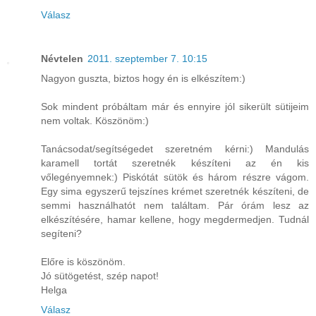
Válasz
Névtelen
2011. szeptember 7. 10:15
Nagyon guszta, biztos hogy én is elkészítem:)
Sok mindent próbáltam már és ennyire jól sikerült sütijeim
nem voltak. Köszönöm:)
Tanácsodat/segítségedet szeretném kérni:) Mandulás
karamell tortát szeretnék készíteni az én kis
vőlegényemnek:) Piskótát sütök és három részre vágom.
Egy sima egyszerű tejszínes krémet szeretnék készíteni, de
semmi használhatót nem találtam. Pár órám lesz az
elkészítésére, hamar kellene, hogy megdermedjen. Tudnál
segíteni?
Előre is köszönöm.
Jó sütögetést, szép napot!
Helga
Válasz