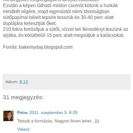
Ezután a képen látható módon csomót kötünk a hurkák
mindkét végére, majd egymástól némi távolságban
sütőpapírral bélelt tepsire tesszük és 30-40 perc alatt
duplájára kelesztjük őket.
210 fokra forrósítjuk a sütőt, vízzel teli fémedényt teszünk az
aljába, és körülbelül 15 perc alatt megsütjük a kalácsokat.
Forrás: bakemyday.blogspot.com
dátum:
8:13
31 megjegyzés:
Petra
2011. szeptember 5. 8:29
Tetszik a formázás. Nagyon finom lehet. .)))
Válasz