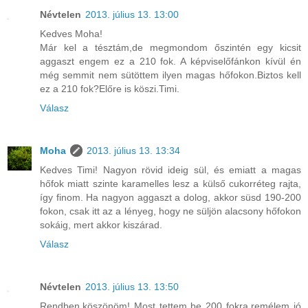
Névtelen
2013. július 13. 13:00
Kedves Moha!
Már kel a tésztám,de megmondom őszintén egy kicsit
aggaszt engem ez a 210 fok. A képviselőfánkon kívül én
még semmit nem sütöttem ilyen magas hőfokon.Biztos kell
ez a 210 fok?Előre is köszi.Timi.
Válasz
Moha
2013. július 13. 13:34
Kedves Timi! Nagyon rövid ideig sül, és emiatt a magas
hőfok miatt szinte karamelles lesz a külső cukorréteg rajta,
így finom. Ha nagyon aggaszt a dolog, akkor süsd 190-200
fokon, csak itt az a lényeg, hogy ne süljön alacsony hőfokon
sokáig, mert akkor kiszárad.
Válasz
Névtelen
2013. július 13. 13:50
Rendben,köszönöm! Most tettem be 200 fokra,remélem jó