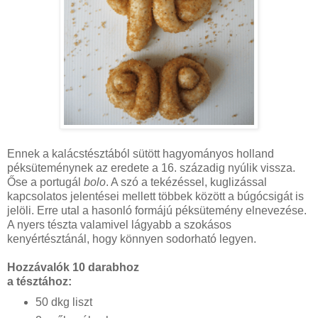
Ennek a kalácstésztából sütött hagyományos holland
péksüteménynek az eredete a 16. századig nyúlik vissza.
Őse a portugál
bolo
. A szó a tekézéssel, kuglizással
kapcsolatos jelentései mellett többek között a búgócsigát is
jelöli. Erre utal a hasonló formájú péksütemény elnevezése.
A nyers tészta valamivel lágyabb a szokásos
kenyértésztánál, hogy könnyen sodorható legyen.
Hozzávalók 10 darabhoz
a tésztához:
50 dkg liszt