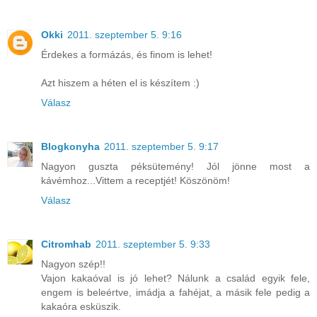
Okki
2011. szeptember 5. 9:16
Érdekes a formázás, és finom is lehet!
Azt hiszem a héten el is készítem :)
Válasz
Blogkonyha
2011. szeptember 5. 9:17
Nagyon guszta péksütemény! Jól jönne most a
kávémhoz...Vittem a receptjét! Köszönöm!
Válasz
Citromhab
2011. szeptember 5. 9:33
Nagyon szép!!
Vajon kakaóval is jó lehet? Nálunk a család egyik fele,
engem is beleértve, imádja a fahéjat, a másik fele pedig a
kakaóra esküszik.