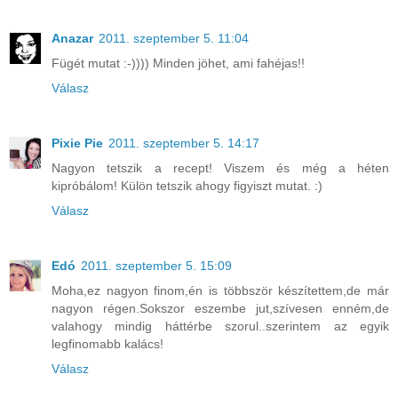
Anazar
2011. szeptember 5. 11:04
Fügét mutat :-)))) Minden jöhet, ami fahéjas!!
Válasz
Pixie Pie
2011. szeptember 5. 14:17
Nagyon tetszik a recept! Viszem és még a héten
kipróbálom! Külön tetszik ahogy figyiszt mutat. :)
Válasz
Edó
2011. szeptember 5. 15:09
Moha,ez nagyon finom,én is többször készítettem,de már
nagyon régen.Sokszor eszembe jut,szívesen enném,de
valahogy mindig háttérbe szorul..szerintem az egyik
legfinomabb kalács!
Válasz