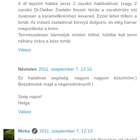
4 dl tejszínt habbá versz 2 zacskó habfixálóval, (vagy 2
zacskó Dr.Oetker Zselatin fixszel, leírás a zacskón)és ezt
óvatosan a karamellkrémhez kevered. Ezzel lehet tölteni a
tortát. Az instant zselatinnal könnyű dolgozni, és elég hamar
megszilárdul a krém.
Természetesen bármelyik módon töltöd, hűtőbe kell tenni
néhány órára a kész tortát.
Válasz
Névtelen
2011. szeptember 7. 12:10
Ez hatalmas segítség, nagyon nagyon köszönöm:)
Beszámolok majd a végeredményről:)
Szép napot!
Helga
Válasz
Moha
2011. szeptember 7. 12:13
Nagyon szívesen, várom a beszámolót! Remélem jól sikerül