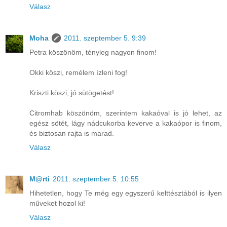
Válasz
Moha
2011. szeptember 5. 9:39
Petra köszönöm, tényleg nagyon finom!
Okki köszi, remélem ízleni fog!
Kriszti köszi, jó sütögetést!
Citromhab köszönöm, szerintem kakaóval is jó lehet, az
egész sötét, lágy nádcukorba keverve a kakaópor is finom,
és biztosan rajta is marad.
Válasz
M@rti
2011. szeptember 5. 10:55
Hihetetlen, hogy Te még egy egyszerű kelttésztából is ilyen
műveket hozol ki!
Válasz