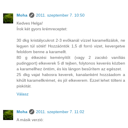
Moha
2011. szeptember 7. 10:50
Kedves Helga!
Írok két gyors krémreceptet:
30 dkg kristálycukrot 2-3 evőkanál vízzel karamellizálok, ne
legyen túl sötét! Hozzáöntök 1,5 dl forró vizet, kevergetve
feloldom benne a karamellt.
80 g étkezési keményítőt (vagy 2 zacskó vaníliás
pudingport) elkeverek 5 dl tejben, folytonos keverés közben
a karamellhez öntöm, és kis lángon besűrítem az egészet.
25 dkg vajat habosra keverek, kanalanként hozzáadom a
kihűlt karamellkrémet, és jól elkeverem. Ezzel lehet tölteni a
piskótát.
Válasz
Moha
2011. szeptember 7. 11:02
A másik verzió: