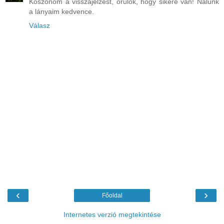
Köszönöm a visszajelzést, örülök, hogy sikere van! Nálunk
a lányaim kedvence.
Válasz
‹
›
Főoldal
Internetes verzió megtekintése