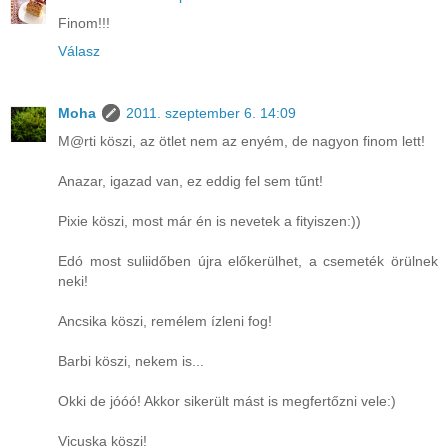
Finom!!!
Válasz
Moha
2011. szeptember 6. 14:09
M@rti köszi, az ötlet nem az enyém, de nagyon finom lett!
Anazar, igazad van, ez eddig fel sem tűnt!
Pixie köszi, most már én is nevetek a fityiszen:))
Edó most suliidőben újra előkerülhet, a csemeték örülnek
neki!
Ancsika köszi, remélem ízleni fog!
Barbi köszi, nekem is...
Okki de jóóó! Akkor sikerült mást is megfertőzni vele:)
Vicuska köszi!