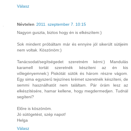
Válasz
Névtelen
2011. szeptember 7. 10:15
Nagyon guszta, biztos hogy én is elkészítem:)
Sok mindent próbáltam már és ennyire jól sikerült sütijeim
nem voltak. Köszönöm:)
Tanácsodat/segítségedet szeretném kérni:) Mandulás
karamell tortát szeretnék készíteni az én kis
vőlegényemnek:) Piskótát sütök és három részre vágom.
Egy sima egyszerű tejszínes krémet szeretnék készíteni, de
semmi használhatót nem találtam. Pár órám lesz az
elkészítésére, hamar kellene, hogy megdermedjen. Tudnál
segíteni?
Előre is köszönöm.
Jó sütögetést, szép napot!
Helga
Válasz