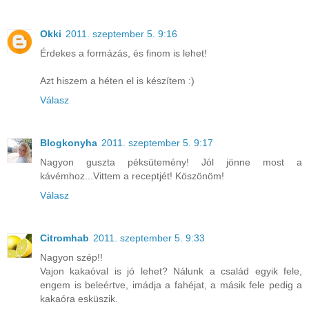
Okki
2011. szeptember 5. 9:16
Érdekes a formázás, és finom is lehet!
Azt hiszem a héten el is készítem :)
Válasz
Blogkonyha
2011. szeptember 5. 9:17
Nagyon guszta péksütemény! Jól jönne most a
kávémhoz...Vittem a receptjét! Köszönöm!
Válasz
Citromhab
2011. szeptember 5. 9:33
Nagyon szép!!
Vajon kakaóval is jó lehet? Nálunk a család egyik fele,
engem is beleértve, imádja a fahéjat, a másik fele pedig a
kakaóra esküszik.