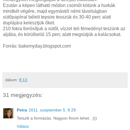
Ezután a képen látható módon csomót kötünk a hurkák
mindkét végére, majd egymástól némi távolságban
sütőpapírral bélelt tepsire tesszük és 30-40 perc alatt
duplájára kelesztjük őket.
210 fokra forrósítjuk a sütőt, vízzel teli fémedényt teszünk az
aljába, és körülbelül 15 perc alatt megsütjük a kalácsokat.
Forrás: bakemyday.blogspot.com
dátum:
8:13
31 megjegyzés:
Petra
2011. szeptember 5. 8:29
Tetszik a formázás. Nagyon finom lehet. .)))
Válasz