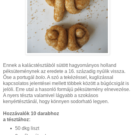
Ennek a kalácstésztából sütött hagyományos holland
péksüteménynek az eredete a 16. századig nyúlik vissza.
Őse a portugál
bolo
. A szó a tekézéssel, kuglizással
kapcsolatos jelentései mellett többek között a búgócsigát is
jelöli. Erre utal a hasonló formájú péksütemény elnevezése.
A nyers tészta valamivel lágyabb a szokásos
kenyértésztánál, hogy könnyen sodorható legyen.
Hozzávalók 10 darabhoz
a tésztához:
50 dkg liszt