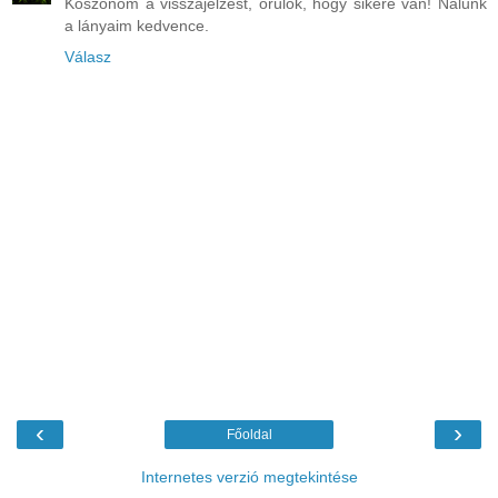
Köszönöm a visszajelzést, örülök, hogy sikere van! Nálunk
a lányaim kedvence.
Válasz
‹
›
Főoldal
Internetes verzió megtekintése