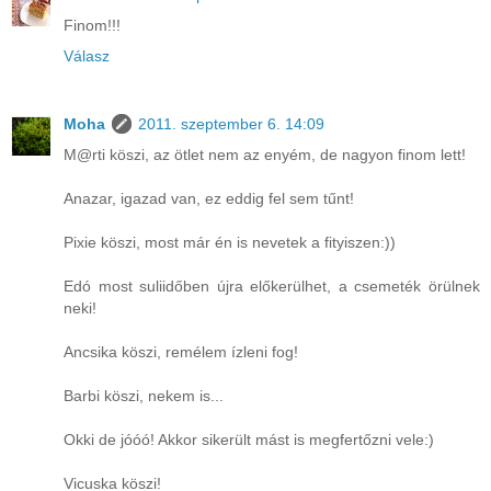
Finom!!!
Válasz
Moha
2011. szeptember 6. 14:09
M@rti köszi, az ötlet nem az enyém, de nagyon finom lett!
Anazar, igazad van, ez eddig fel sem tűnt!
Pixie köszi, most már én is nevetek a fityiszen:))
Edó most suliidőben újra előkerülhet, a csemeték örülnek
neki!
Ancsika köszi, remélem ízleni fog!
Barbi köszi, nekem is...
Okki de jóóó! Akkor sikerült mást is megfertőzni vele:)
Vicuska köszi!