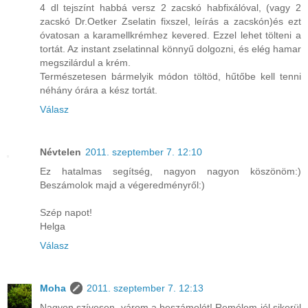
4 dl tejszínt habbá versz 2 zacskó habfixálóval, (vagy 2
zacskó Dr.Oetker Zselatin fixszel, leírás a zacskón)és ezt
óvatosan a karamellkrémhez kevered. Ezzel lehet tölteni a
tortát. Az instant zselatinnal könnyű dolgozni, és elég hamar
megszilárdul a krém.
Természetesen bármelyik módon töltöd, hűtőbe kell tenni
néhány órára a kész tortát.
Válasz
Névtelen
2011. szeptember 7. 12:10
Ez hatalmas segítség, nagyon nagyon köszönöm:)
Beszámolok majd a végeredményről:)
Szép napot!
Helga
Válasz
Moha
2011. szeptember 7. 12:13
Nagyon szívesen, várom a beszámolót! Remélem jól sikerül