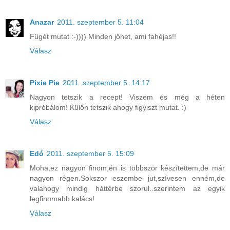
Anazar
2011. szeptember 5. 11:04
Fügét mutat :-)))) Minden jöhet, ami fahéjas!!
Válasz
Pixie Pie
2011. szeptember 5. 14:17
Nagyon tetszik a recept! Viszem és még a héten
kipróbálom! Külön tetszik ahogy figyiszt mutat. :)
Válasz
Edó
2011. szeptember 5. 15:09
Moha,ez nagyon finom,én is többször készítettem,de már
nagyon régen.Sokszor eszembe jut,szívesen enném,de
valahogy mindig háttérbe szorul..szerintem az egyik
legfinomabb kalács!
Válasz