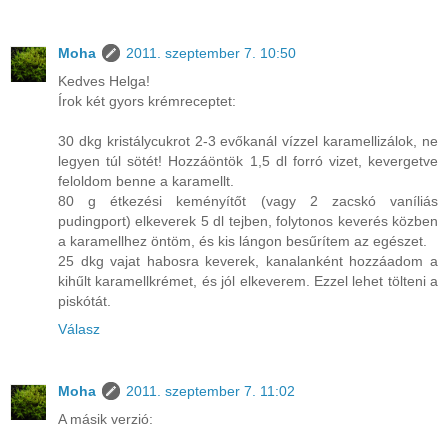
Moha
2011. szeptember 7. 10:50
Kedves Helga!
Írok két gyors krémreceptet:
30 dkg kristálycukrot 2-3 evőkanál vízzel karamellizálok, ne
legyen túl sötét! Hozzáöntök 1,5 dl forró vizet, kevergetve
feloldom benne a karamellt.
80 g étkezési keményítőt (vagy 2 zacskó vaníliás
pudingport) elkeverek 5 dl tejben, folytonos keverés közben
a karamellhez öntöm, és kis lángon besűrítem az egészet.
25 dkg vajat habosra keverek, kanalanként hozzáadom a
kihűlt karamellkrémet, és jól elkeverem. Ezzel lehet tölteni a
piskótát.
Válasz
Moha
2011. szeptember 7. 11:02
A másik verzió: