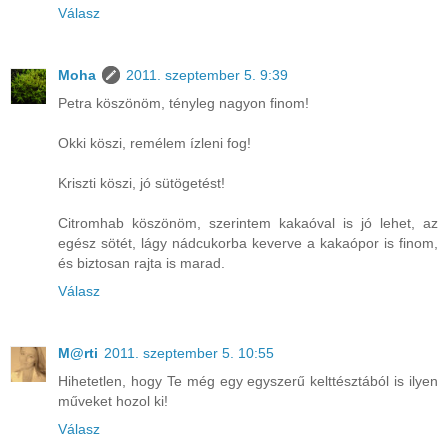
Válasz
Moha
2011. szeptember 5. 9:39
Petra köszönöm, tényleg nagyon finom!
Okki köszi, remélem ízleni fog!
Kriszti köszi, jó sütögetést!
Citromhab köszönöm, szerintem kakaóval is jó lehet, az
egész sötét, lágy nádcukorba keverve a kakaópor is finom,
és biztosan rajta is marad.
Válasz
M@rti
2011. szeptember 5. 10:55
Hihetetlen, hogy Te még egy egyszerű kelttésztából is ilyen
műveket hozol ki!
Válasz