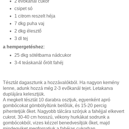
2 evőkanál cukor
csipet só
1 citrom reszelt héja
7 dkg puha vaj
2 dkg élesztő
3 dl tej
a hempergetéshez:
25 dkg sötétbarna nádcukor
3-4 teáskanál őrölt fahéj
Tésztát dagasztunk a hozzávalókból. Ha nagyon kemény
lenne, adunk hozzá még 2-3 evőkanál tejet. Letakarva
duplájára kelesztjük.
A megkelt tésztát 10 darabra osztjuk, egyenként apró
gombócokat gömbölyítünk belőlük, és 15-20 percig
pihentetjük őket. Nagyobb tálcára szórjuk a fahéjjal elkevert
cukrot. 30-40 cm hosszú, vékony hurkákat sodrunk a
gombócokból, vizes kézzel benedvesítjük őket, majd
mindegyiket megforgatjuk a fahéjas cukorban.