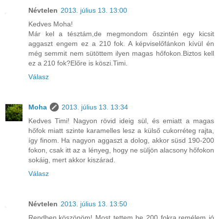
Névtelen
2013. július 13. 13:00
Kedves Moha!
Már kel a tésztám,de megmondom őszintén egy kicsit
aggaszt engem ez a 210 fok. A képviselőfánkon kívül én
még semmit nem sütöttem ilyen magas hőfokon.Biztos kell
ez a 210 fok?Előre is köszi.Timi.
Válasz
Moha
2013. július 13. 13:34
Kedves Timi! Nagyon rövid ideig sül, és emiatt a magas
hőfok miatt szinte karamelles lesz a külső cukorréteg rajta,
így finom. Ha nagyon aggaszt a dolog, akkor süsd 190-200
fokon, csak itt az a lényeg, hogy ne süljön alacsony hőfokon
sokáig, mert akkor kiszárad.
Válasz
Névtelen
2013. július 13. 13:50
Rendben,köszönöm! Most tettem be 200 fokra,remélem jó