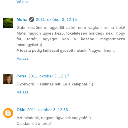
Válasz
Moha
2011. október 3. 12:15
Gabi köszönöm, egyedül azért nem vágtam volna bele!
Máté nagyon ügyes kezű, tökéletesen mindegy neki, hogy
fát, tortát, agyagot kap a kezébe, megformázza
mindegyiket:))
A tészta pedig kiütéssel győzött nálunk. Nagyon finom.
Válasz
Petra
2011. október 3. 12:17
Gyönyörű! Hatalmas lett! Le a kalappal. :)))
Válasz
Okki
2011. október 3. 12:56
Azt mindenit, nagyon ügyesek vagytok! :)
Csodás lett a torta!