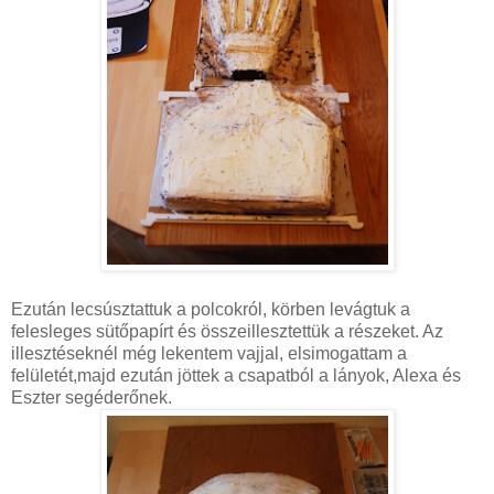
Ezután lecsúsztattuk a polcokról, körben levágtuk a
felesleges sütőpapírt és összeillesztettük a részeket. Az
illesztéseknél még lekentem vajjal, elsimogattam a
felületét,majd ezután jöttek a csapatból a lányok, Alexa és
Eszter segéderőnek.