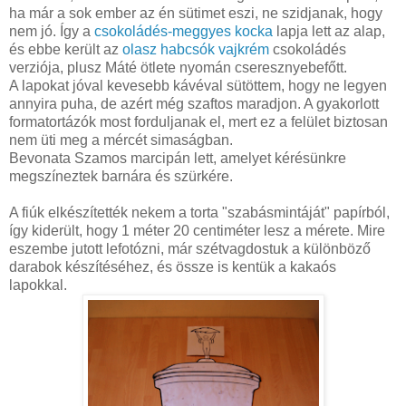
ha már a sok ember az én sütimet eszi, ne szidjanak, hogy
nem jó. Így a
csokoládés-meggyes kocka
lapja lett az alap,
és ebbe került az
olasz habcsók vajkrém
csokoládés
verziója, plusz Máté ötlete nyomán cseresznyebefőtt.
A lapokat jóval kevesebb kávéval sütöttem, hogy ne legyen
annyira puha, de azért még szaftos maradjon. A gyakorlott
formatortázók most forduljanak el, mert ez a felület biztosan
nem üti meg a mércét simaságban.
Bevonata Szamos marcipán lett, amelyet kérésünkre
megszíneztek barnára és szürkére.
A fiúk elkészítették nekem a torta "szabásmintáját" papírból,
így kiderült, hogy 1 méter 20 centiméter lesz a mérete. Mire
eszembe jutott lefotózni, már szétvagdostuk a különböző
darabok készítéséhez, és össze is kentük a kakaós
lapokkal.