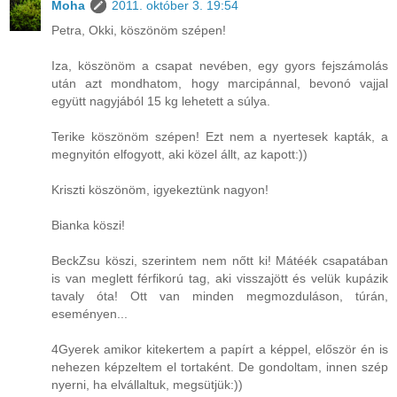
Moha
2011. október 3. 19:54
Petra, Okki, köszönöm szépen!
Iza, köszönöm a csapat nevében, egy gyors fejszámolás
után azt mondhatom, hogy marcipánnal, bevonó vajjal
együtt nagyjából 15 kg lehetett a súlya.
Terike köszönöm szépen! Ezt nem a nyertesek kapták, a
megnyitón elfogyott, aki közel állt, az kapott:))
Kriszti köszönöm, igyekeztünk nagyon!
Bianka köszi!
BeckZsu köszi, szerintem nem nőtt ki! Mátéék csapatában
is van meglett férfikorú tag, aki visszajött és velük kupázik
tavaly óta! Ott van minden megmozduláson, túrán,
eseményen...
4Gyerek amikor kitekertem a papírt a képpel, először én is
nehezen képzeltem el tortaként. De gondoltam, innen szép
nyerni, ha elvállaltuk, megsütjük:))