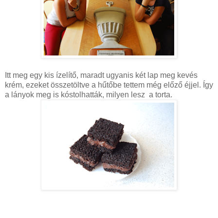
Itt meg egy kis ízelítő, maradt ugyanis két lap meg kevés
krém, ezeket összetöltve a hűtőbe tettem még előző éjjel. Így
a lányok meg is kóstolhatták, milyen lesz a torta.