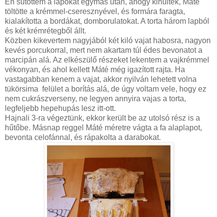
Én sütöttem a lapokat egymás után, ahogy kihűltek, Máté
töltötte a krémmel-cseresznyével, és formára faragta,
kialakította a bordákat, domborulatokat. A torta három lapból
és két krémrétegből állt.
Közben kikevertem nagyjából két kiló vajat habosra, nagyon
kevés porcukorral, mert nem akartam túl édes bevonatot a
marcipán alá. Az elkészülő részeket lekentem a vajkrémmel
vékonyan, és ahol kellett Máté még igazított rajta. Ha
vastagabban kenem a vajat, akkor nyilván lehetett volna
tükörsima felület a borítás alá, de úgy voltam vele, hogy ez
nem cukrászverseny, ne legyen annyira vajas a torta,
legfeljebb hepehupás lesz itt-ott.
Hajnali 3-ra végeztünk, ekkor került be az utolsó rész is a
hűtőbe. Másnap reggel Máté méretre vágta a fa alaplapot,
bevonta celofánnal, és rápakolta a darabokat.