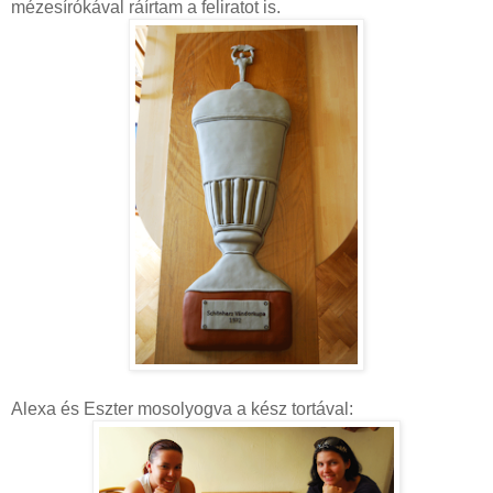
mézesírókával ráírtam a feliratot is.
Alexa és Eszter mosolyogva a kész tortával: