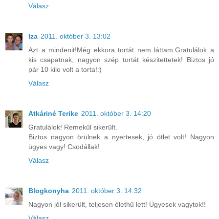
Válasz
Iza
2011. október 3. 13:02
Azt a mindenit!Még ekkora tortát nem láttam.Gratulálok a
kis csapatnak, nagyon szép tortát készitettetek! Biztos jó
pár 10 kilo volt a torta!:)
Válasz
Atkáriné Terike
2011. október 3. 14:20
Gratulálok! Remekül sikerült.
Biztos nagyon örülnek a nyertesek, jó ötlet volt! Nagyon
ügyes vagy! Csodállak!
Válasz
Blogkonyha
2011. október 3. 14:32
Nagyon jól sikerült, teljesen élethű lett! Ügyesek vagytok!!
Válasz