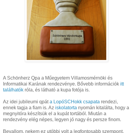
A Schönherz Qpa a Műegyetem Villamosmérnöki és
Informatikai Karának rendezvénye. Bővebb információk
itt
találhatók
róla, és látható a kupa fotója is.
Az idei jubileumi qpát
a LopóSCHokk csapata
rendezi,
ennek tagja a fiam is. Az
iskolatorta
nyomán kitalálta, hogy a
megnyitóra készítsük el a kupát tortából. Miután a
rendezvény elég népes, legyen jó nagy és persze finom.
Bevallom, nekem ez utóbbi volt a legfontosabb szempont,