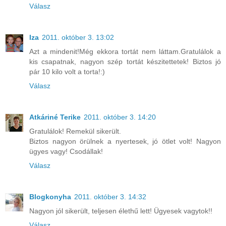
Válasz
Iza
2011. október 3. 13:02
Azt a mindenit!Még ekkora tortát nem láttam.Gratulálok a
kis csapatnak, nagyon szép tortát készitettetek! Biztos jó
pár 10 kilo volt a torta!:)
Válasz
Atkáriné Terike
2011. október 3. 14:20
Gratulálok! Remekül sikerült.
Biztos nagyon örülnek a nyertesek, jó ötlet volt! Nagyon
ügyes vagy! Csodállak!
Válasz
Blogkonyha
2011. október 3. 14:32
Nagyon jól sikerült, teljesen élethű lett! Ügyesek vagytok!!
Válasz