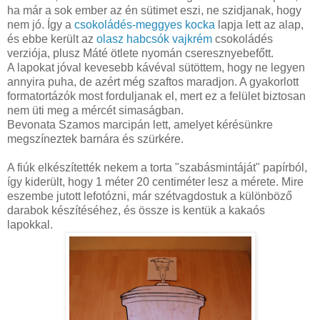
ha már a sok ember az én sütimet eszi, ne szidjanak, hogy
nem jó. Így a
csokoládés-meggyes kocka
lapja lett az alap,
és ebbe került az
olasz habcsók vajkrém
csokoládés
verziója, plusz Máté ötlete nyomán cseresznyebefőtt.
A lapokat jóval kevesebb kávéval sütöttem, hogy ne legyen
annyira puha, de azért még szaftos maradjon. A gyakorlott
formatortázók most forduljanak el, mert ez a felület biztosan
nem üti meg a mércét simaságban.
Bevonata Szamos marcipán lett, amelyet kérésünkre
megszíneztek barnára és szürkére.
A fiúk elkészítették nekem a torta "szabásmintáját" papírból,
így kiderült, hogy 1 méter 20 centiméter lesz a mérete. Mire
eszembe jutott lefotózni, már szétvagdostuk a különböző
darabok készítéséhez, és össze is kentük a kakaós
lapokkal.