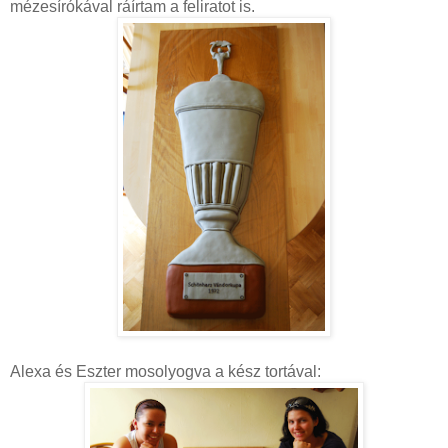
mézesírókával ráírtam a feliratot is.
Alexa és Eszter mosolyogva a kész tortával: