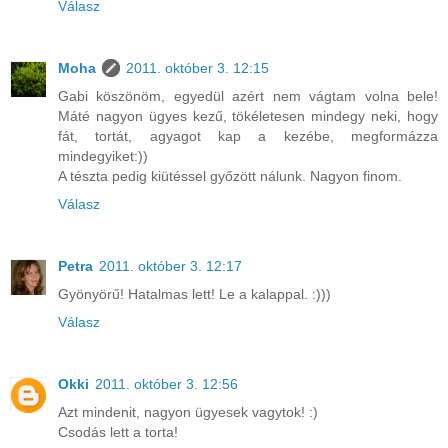
Válasz
Moha
2011. október 3. 12:15
Gabi köszönöm, egyedül azért nem vágtam volna bele!
Máté nagyon ügyes kezű, tökéletesen mindegy neki, hogy
fát, tortát, agyagot kap a kezébe, megformázza
mindegyiket:))
A tészta pedig kiütéssel győzött nálunk. Nagyon finom.
Válasz
Petra
2011. október 3. 12:17
Gyönyörű! Hatalmas lett! Le a kalappal. :)))
Válasz
Okki
2011. október 3. 12:56
Azt mindenit, nagyon ügyesek vagytok! :)
Csodás lett a torta!