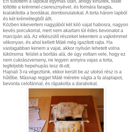
Én sütöttem a lapokat egymás után, ahogy kihűltek, Máté
töltötte a krémmel-cseresznyével, és formára faragta,
kialakította a bordákat, domborulatokat. A torta három lapból
és két krémrétegből állt.
Közben kikevertem nagyjából két kiló vajat habosra, nagyon
kevés porcukorral, mert nem akartam túl édes bevonatot a
marcipán alá. Az elkészülő részeket lekentem a vajkrémmel
vékonyan, és ahol kellett Máté még igazított rajta. Ha
vastagabban kenem a vajat, akkor nyilván lehetett volna
tükörsima felület a borítás alá, de úgy voltam vele, hogy ez
nem cukrászverseny, ne legyen annyira vajas a torta,
legfeljebb hepehupás lesz itt-ott.
Hajnali 3-ra végeztünk, ekkor került be az utolsó rész is a
hűtőbe. Másnap reggel Máté méretre vágta a fa alaplapot,
bevonta celofánnal, és rápakolta a darabokat.