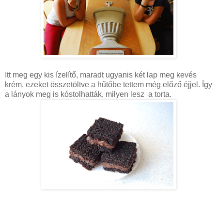
Itt meg egy kis ízelítő, maradt ugyanis két lap meg kevés
krém, ezeket összetöltve a hűtőbe tettem még előző éjjel. Így
a lányok meg is kóstolhatták, milyen lesz a torta.