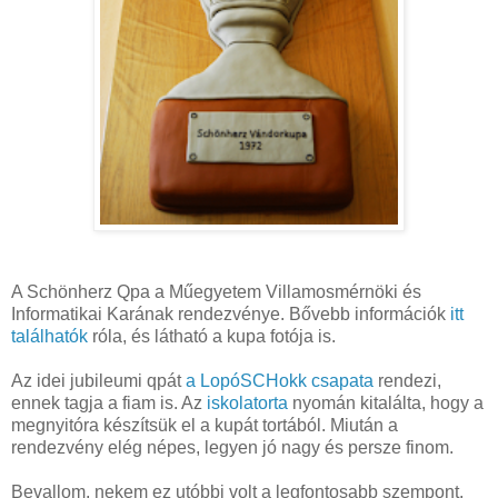
A Schönherz Qpa a Műegyetem Villamosmérnöki és
Informatikai Karának rendezvénye. Bővebb információk
itt
találhatók
róla, és látható a kupa fotója is.
Az idei jubileumi qpát
a LopóSCHokk csapata
rendezi,
ennek tagja a fiam is. Az
iskolatorta
nyomán kitalálta, hogy a
megnyitóra készítsük el a kupát tortából. Miután a
rendezvény elég népes, legyen jó nagy és persze finom.
Bevallom, nekem ez utóbbi volt a legfontosabb szempont,