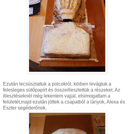
Ezután lecsúsztattuk a polcokról, körben levágtuk a
felesleges sütőpapírt és összeillesztettük a részeket. Az
illesztéseknél még lekentem vajjal, elsimogattam a
felületét,majd ezután jöttek a csapatból a lányok, Alexa és
Eszter segéderőnek.