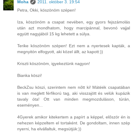
Moha
2011. október 3. 19:54
Petra, Okki, köszönöm szépen!
Iza, köszönöm a csapat nevében, egy gyors fejszámolás
után azt mondhatom, hogy marcipánnal, bevonó vajjal
együtt nagyjából 15 kg lehetett a súlya.
Terike köszönöm szépen! Ezt nem a nyertesek kapták, a
megnyitón elfogyott, aki közel állt, az kapott:))
Kriszti köszönöm, igyekeztünk nagyon!
Bianka köszi!
BeckZsu köszi, szerintem nem nőtt ki! Mátéék csapatában
is van meglett férfikorú tag, aki visszajött és velük kupázik
tavaly óta! Ott van minden megmozduláson, túrán,
eseményen...
4Gyerek amikor kitekertem a papírt a képpel, először én is
nehezen képzeltem el tortaként. De gondoltam, innen szép
nyerni, ha elvállaltuk, megsütjük:))