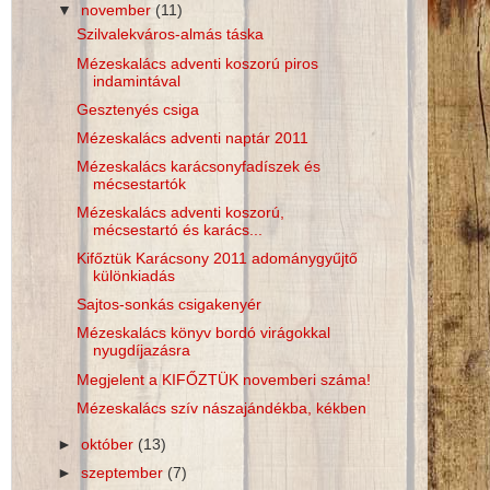
▼
november
(11)
Szilvalekváros-almás táska
Mézeskalács adventi koszorú piros
indamintával
Gesztenyés csiga
Mézeskalács adventi naptár 2011
Mézeskalács karácsonyfadíszek és
mécsestartók
Mézeskalács adventi koszorú,
mécsestartó és karács...
Kifőztük Karácsony 2011 adománygyűjtő
különkiadás
Sajtos-sonkás csigakenyér
Mézeskalács könyv bordó virágokkal
nyugdíjazásra
Megjelent a KIFŐZTÜK novemberi száma!
Mézeskalács szív nászajándékba, kékben
►
október
(13)
►
szeptember
(7)