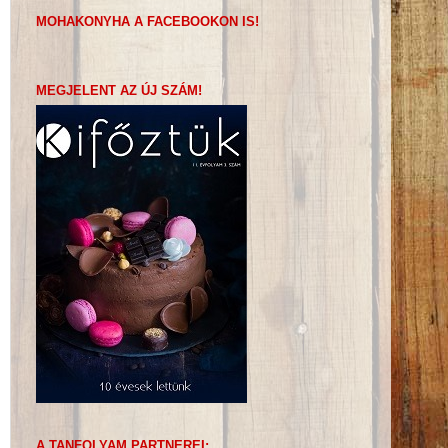
MOHAKONYHA A FACEBOOKON IS!
MEGJELENT AZ ÚJ SZÁM!
A TANFOLYAM PARTNEREI: