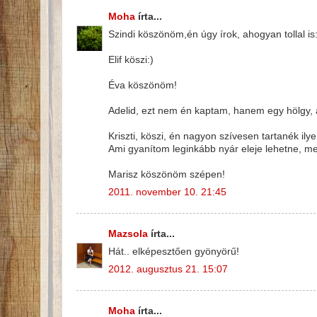
Moha
írta...
Szindi köszönöm,én úgy írok, ahogyan tollal is:
Elif köszi:)
Éva köszönöm!
Adelid, ezt nem én kaptam, hanem egy hölgy, 
Kriszti, köszi, én nagyon szívesen tartanék ily
Ami gyanítom leginkább nyár eleje lehetne, m
Marisz köszönöm szépen!
2011. november 10. 21:45
Mazsola
írta...
Hát.. elképesztően gyönyörű!
2012. augusztus 21. 15:07
Moha
írta...