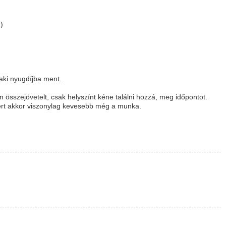
)
aki nyugdíjba ment.
en összejövetelt, csak helyszínt kéne találni hozzá, meg időpontot.
ert akkor viszonylag kevesebb még a munka.