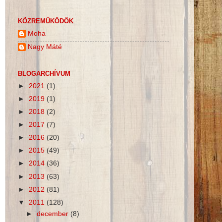
KÖZREMŰKÖDŐK
Moha
Nagy Máté
BLOGARCHÍVUM
►
2021
(1)
►
2019
(1)
►
2018
(2)
►
2017
(7)
►
2016
(20)
►
2015
(49)
►
2014
(36)
►
2013
(63)
►
2012
(81)
▼
2011
(128)
►
december
(8)