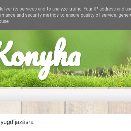
liver its services and to analyze traffic. Your IP address and u
rmance and security metrics to ensure quality of service, gene
buse.
onyha
nyugdíjazásra