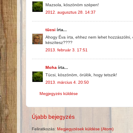
Mazsola, köszönöm szépen!
2012. augusztus 28. 14:37
tücsi
írta...
Ahogy Éva írta, ehhez nem lehet hozzászólni,
készítesz????
2013. február 3. 17:51
Moha
írta...
Tücsi, köszönöm, örülök, hogy tetszik!
2013. március 4. 20:50
Megjegyzés küldése
Újabb bejegyzés
Feliratkozás:
Megjegyzések küldése (Atom)