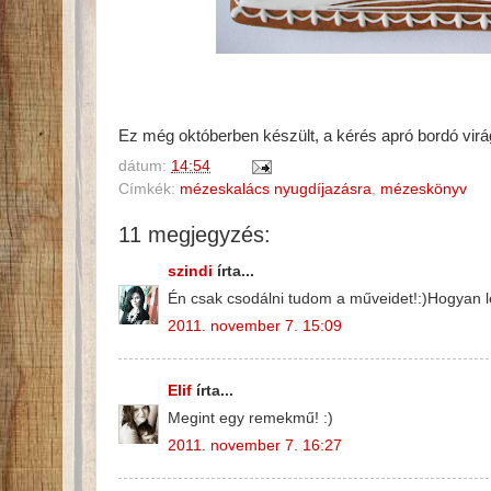
Ez még októberben készült, a kérés apró bordó virá
dátum:
14:54
Címkék:
mézeskalács nyugdíjazásra
,
mézeskönyv
11 megjegyzés:
szindi
írta...
Én csak csodálni tudom a műveidet!:)Hogyan le
2011. november 7. 15:09
Elif
írta...
Megint egy remekmű! :)
2011. november 7. 16:27