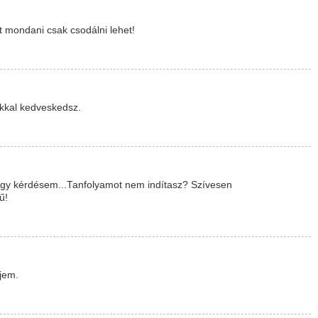
 mondani csak csodálni lehet!
okkal kedveskedsz.
egy kérdésem...Tanfolyamot nem indítasz? Szívesen
ű!
jem.