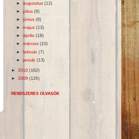
►
augusztus
(12)
►
július
(8)
►
június
(8)
►
május
(13)
►
április
(18)
►
március
(10)
►
február
(7)
►
január
(13)
►
2010
(162)
►
2009
(125)
RENDSZERES OLVASÓK