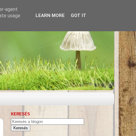
ser-agent
rate usage
LEARN MORE
GOT IT
KERESÉS