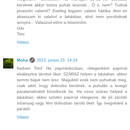
kerülnek akkor biztos puhák lesznek... Ö ö, nem? Tudnál
javasolni valamit? Esetleg tegyem valami hálóba őket és
akasszam ki valahol a lakásban, ahol nem porolódnak
annyira... Válaszod előre is köszönöm.
Üdv
Timi
Válasz
Moha
2013. június 23. 14:24
Kedves Timi! Ha papírdobozban, rétegenként papírral
elválasztva tárolod őket, SZÁRAZ helyen a lakásban, akkor
semmi bajuk nem lesz. Maguktól ezek nem puhulnak meg,
csak attól, hogy dobozba kerülnek, a puhulás a levegő
páratartalmától következik be. Ha nincs száraz helyed a
lakásban, akkor szintén papírral rétegezve, de jól záródó
műanyag vagy fém dobozban tárold őket. Így megvéded a
párától.
Válasz