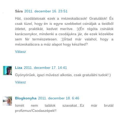
Sára
2011. december 16. 23:51
Hát, csodálatosak ezek a mézeskalácsok! Gratulálok! És
csak tüzel, hogy én is egyre szebbeket csináljak a tieidből
ötletet, praktikát, kedvet merítve. :)(Én régóta csinálok
karácsonykor, mindenki a csodájukra jár, de ezek közelébe
sem fér természetesen. :))Írtad már valahol, hogy a
mézeskalácsra a máz alapot hogy készíted?
Válasz
Liza
2011. december 17. 14:41
Gyónyörűek, igazi művészi alkotás, csak gratulálni tudok!:)
Válasz
Blogkonyha
2011. december 18. 6:46
Ismét nem találok szavakat...Ez már brutál
profizmus!Csodaszépek!!