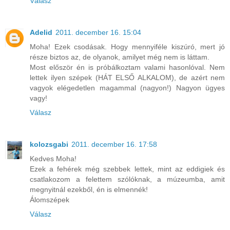
Válasz
Adelid
2011. december 16. 15:04
Moha! Ezek csodásak. Hogy mennyiféle kiszúró, mert jó
része biztos az, de olyanok, amilyet még nem is láttam.
Most először én is próbálkoztam valami hasonlóval. Nem
lettek ilyen szépek (HÁT ELSŐ ALKALOM), de azért nem
vagyok elégedetlen magammal (nagyon!) Nagyon ügyes
vagy!
Válasz
kolozsgabi
2011. december 16. 17:58
Kedves Moha!
Ezek a fehérek még szebbek lettek, mint az eddigiek és
csatlakozom a felettem szólóknak, a múzeumba, amit
megnyitnál ezekből, én is elmennék!
Álomszépek
Válasz