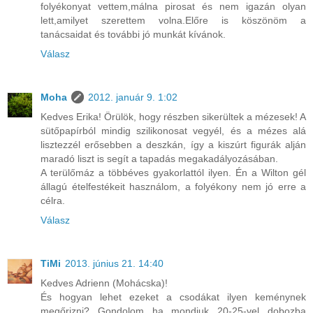
folyékonyat vettem,málna pirosat és nem igazán olyan
lett,amilyet szerettem volna.Előre is köszönöm a
tanácsaidat és további jó munkát kívánok.
Válasz
Moha
2012. január 9. 1:02
Kedves Erika! Örülök, hogy részben sikerültek a mézesek! A
sütőpapírból mindig szilikonosat vegyél, és a mézes alá
lisztezzél erősebben a deszkán, így a kiszúrt figurák alján
maradó liszt is segít a tapadás megakadályozásában.
A terülőmáz a többéves gyakorlattól ilyen. Én a Wilton gél
állagú ételfestékeit használom, a folyékony nem jó erre a
célra.
Válasz
TiMi
2013. június 21. 14:40
Kedves Adrienn (Mohácska)!
És hogyan lehet ezeket a csodákat ilyen keménynek
megőrizni? Gondolom ha mondjuk 20-25-vel dobozba