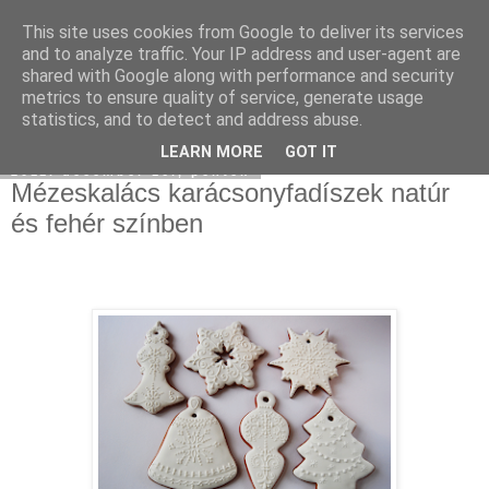
This site uses cookies from Google to deliver its services
Moha Konyha
and to analyze traffic. Your IP address and user-agent are
shared with Google along with performance and security
metrics to ensure quality of service, generate usage
statistics, and to detect and address abuse.
▼
LEARN MORE
GOT IT
2011. december 16., péntek
Mézeskalács karácsonyfadíszek natúr
és fehér színben