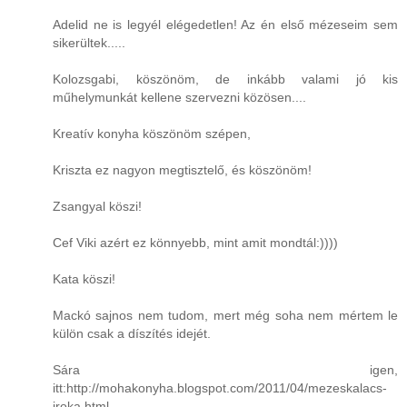
Adelid ne is legyél elégedetlen! Az én első mézeseim sem
sikerültek.....
Kolozsgabi, köszönöm, de inkább valami jó kis
műhelymunkát kellene szervezni közösen....
Kreatív konyha köszönöm szépen,
Kriszta ez nagyon megtisztelő, és köszönöm!
Zsangyal köszi!
Cef Viki azért ez könnyebb, mint amit mondtál:))))
Kata köszi!
Mackó sajnos nem tudom, mert még soha nem mértem le
külön csak a díszítés idejét.
Sára igen,
itt:http://mohakonyha.blogspot.com/2011/04/mezeskalacs-
iroka.html