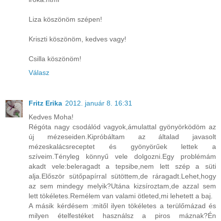
Liza köszönöm szépen!
Kriszti köszönöm, kedves vagy!
Csilla köszönöm!
Válasz
Fritz Erika
2012. január 8. 16:31
Kedves Moha!
Régóta nagy csodálód vagyok,ámulattal gyönyörködöm az
új mézeseiden.Kipróbáltam az általad javasolt
mézeskalácsreceptet és gyönyörűek lettek a
szíveim.Tényleg könnyű vele dolgozni.Egy problémám
akadt vele:beleragadt a tepsibe,nem lett szép a süti
alja.Először sütőpapírral sütöttem,de ráragadt.Lehet,hogy
az sem mindegy melyik?Utána kizsíroztam,de azzal sem
lett tökéletes.Remélem van valami ötleted,mi lehetett a baj.
A másik kérdésem :mitől ilyen tökéletes a terülőmázad és
milyen ételfestéket használsz a piros máznak?Én