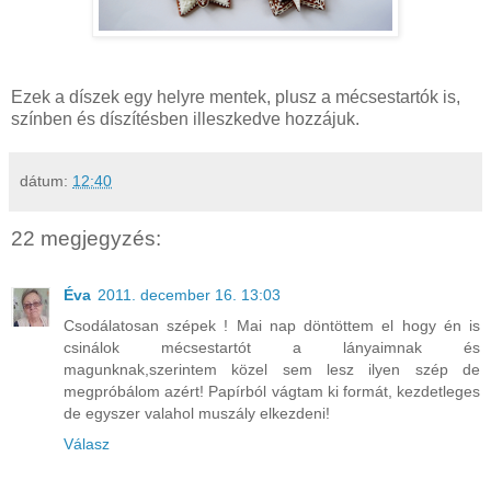
Ezek a díszek egy helyre mentek, plusz a mécsestartók is,
színben és díszítésben illeszkedve hozzájuk.
dátum:
12:40
22 megjegyzés:
Éva
2011. december 16. 13:03
Csodálatosan szépek ! Mai nap döntöttem el hogy én is
csinálok mécsestartót a lányaimnak és
magunknak,szerintem közel sem lesz ilyen szép de
megpróbálom azért! Papírból vágtam ki formát, kezdetleges
de egyszer valahol muszály elkezdeni!
Válasz