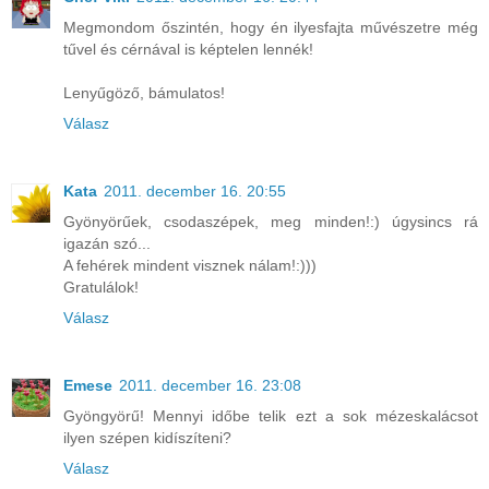
Megmondom őszintén, hogy én ilyesfajta művészetre még
tűvel és cérnával is képtelen lennék!
Lenyűgöző, bámulatos!
Válasz
Kata
2011. december 16. 20:55
Gyönyörűek, csodaszépek, meg minden!:) úgysincs rá
igazán szó...
A fehérek mindent visznek nálam!:)))
Gratulálok!
Válasz
Emese
2011. december 16. 23:08
Gyöngyörű! Mennyi időbe telik ezt a sok mézeskalácsot
ilyen szépen kidíszíteni?
Válasz