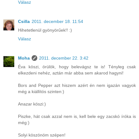
Válasz
Csilla
2011. december 18. 11:54
Hihetetlenül gyönyörűek!! :)
Válasz
Moha
2011. december 22. 3:42
Éva köszi, örülök, hogy belevágsz te is! Tényleg csak
elkezdeni nehéz, aztán már abba sem akarod hagyni!
Bors and Pepper azt hiszem azért én nem igazán vagyok
még a kiállítós szinten:)
Anazar köszi:)
Piszke, hát csak azzal nem is, kell bele egy zacskó íróka is
még:)
Solyi köszönöm szépen!