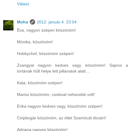
Válasz
Moha
2012. január 4. 23:04
Éva, nagyon szépen köszönöm!
Mónika, köszönöm!
Hobbychef, köszönöm szépen!
Zsangyal nagyon kedves vagy, köszönöm! Sajnos a
tortának hűlt helye lett pillanatok alatt....
Kata, köszönöm szépen!
Marisz köszönöm, csokival nehezebb volt!
Erika nagyon kedves vagy, köszönöm szépen!
Ciripbogár köszönöm, az ötlet Szamócát dicséri!
Adriana nagyon köszönöm!