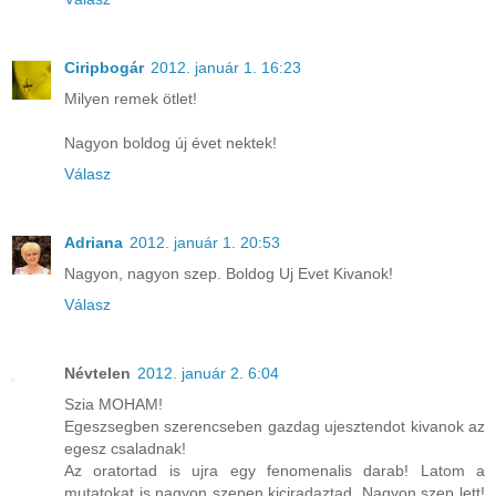
Ciripbogár
2012. január 1. 16:23
Milyen remek ötlet!
Nagyon boldog új évet nektek!
Válasz
Adriana
2012. január 1. 20:53
Nagyon, nagyon szep. Boldog Uj Evet Kivanok!
Válasz
Névtelen
2012. január 2. 6:04
Szia MOHAM!
Egeszsegben szerencseben gazdag ujesztendot kivanok az
egesz csaladnak!
Az oratortad is ujra egy fenomenalis darab! Latom a
mutatokat is nagyon szepen kiciradaztad. Nagyon szep lett!