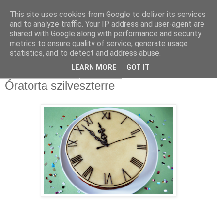
This site uses cookies from Google to deliver its services
Moha Konyha
and to analyze traffic. Your IP address and user-agent are
shared with Google along with performance and security
metrics to ensure quality of service, generate usage
statistics, and to detect and address abuse.
▼
LEARN MORE
GOT IT
2011. december 31., szombat
Óratorta szilveszterre