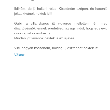
Ildikóm, de jó hallani rólad! Köszönöm szépen, és hasonló
jókat kívánok nektek is!!!
Gabi, a villanykaros itt vigyorog mellettem, én meg
díszítővésnök lennék eredetileg, az úgy indul, hogy egy évig
csak rajzol az ember:))
Minden jót kívánok nektek is az új évre!
Viki, nagyon köszönöm, boldog új esztendőt nektek is!
Válasz