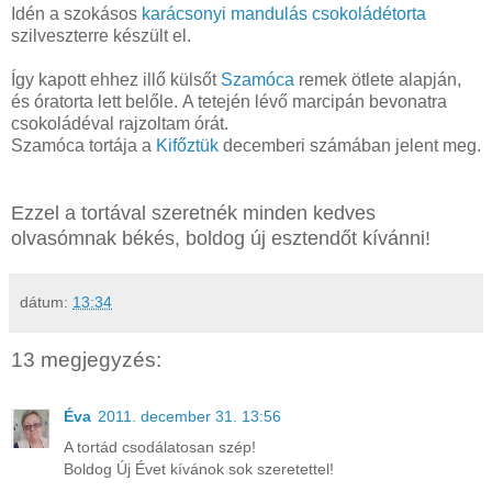
Idén a szokásos
karácsonyi mandulás csokoládétorta
szilveszterre készült el.
Így kapott ehhez illő külsőt
Szamóca
remek ötlete alapján,
és óratorta lett belőle. A tetején lévő marcipán bevonatra
csokoládéval rajzoltam órát.
Szamóca tortája a
Kifőztük
decemberi számában jelent meg.
Ezzel a tortával szeretnék minden kedves
olvasómnak békés, boldog új esztendőt kívánni!
dátum:
13:34
13 megjegyzés:
Éva
2011. december 31. 13:56
A tortád csodálatosan szép!
Boldog Új Évet kívánok sok szeretettel!