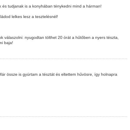
 és tudjanak is a konyhában ténykedni mind a hárman!
dod lelkes lesz a tesztelésnél!
ok válaszolni: nyugodtan tölthet 20 órát a hűtőben a nyers tészta,
i baja!
Már össze is gyúrtam a tésztát és eltettem hűvösre, így holnapra