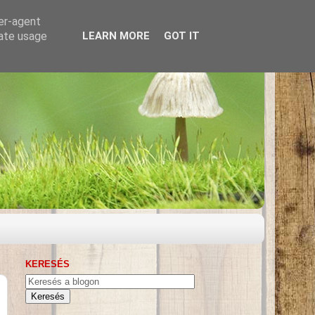
ser-agent
rate usage
LEARN MORE
GOT IT
KERESÉS