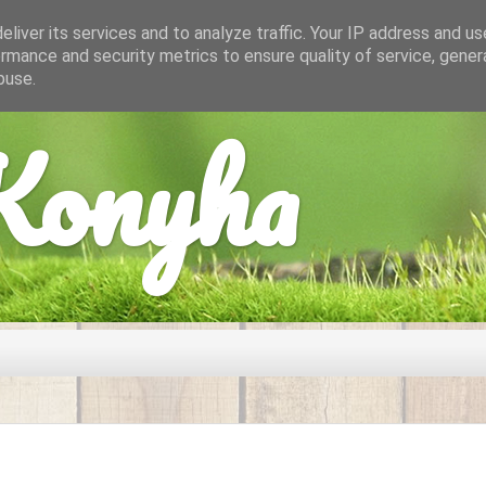
liver its services and to analyze traffic. Your IP address and u
rmance and security metrics to ensure quality of service, gene
buse.
onyha