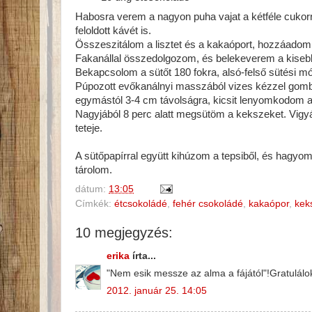
Habosra verem a nagyon puha vajat a kétféle cukorr
feloldott kávét is.
Összeszitálom a lisztet és a kakaóport, hozzáadom
Fakanállal összedolgozom, és belekeverem a kisebb
Bekapcsolom a sütőt 180 fokra, alsó-felső sütési m
Púpozott evőkanálnyi masszából vizes kézzel gombó
egymástól 3-4 cm távolságra, kicsit lenyomkodom a
Nagyjából 8 perc alatt megsütöm a kekszeket. Vigyá
teteje.
A sütőpapírral együtt kihúzom a tepsiből, és hagyom
tárolom.
dátum:
13:05
Címkék:
étcsokoládé
,
fehér csokoládé
,
kakaópor
,
kek
10 megjegyzés:
erika
írta...
"Nem esik messze az alma a fájától"!Gratulál
2012. január 25. 14:05