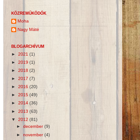
KÖZREMŰKÖDŐK
Moha
Nagy Máté
BLOGARCHÍVUM
►
2021
(1)
►
2019
(1)
►
2018
(2)
►
2017
(7)
►
2016
(20)
►
2015
(49)
►
2014
(36)
►
2013
(63)
▼
2012
(81)
►
december
(9)
►
november
(4)