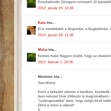
Konyhatündér:)))nagyon szívesen! Jó éjszakát
2012. január 26. 22:45
Kata
írta...
El is mentettelek a blogomba, a bloglistámba,
2012. január 28. 11:38
Moha
írta...
Kedves Kata! Nagyon örülök, hogy az olvasóm 
2012. február 2. 20:35
Névtelen írta...
Szia Moha!
Ezért a kekszért odavan a barátom, közeledik 
ilyen kekszet (már többször is megcsináltam). 
"szülinaposabbá" tenni, hogy mégis kicsit külö
Előre is köszi a választ!
V.