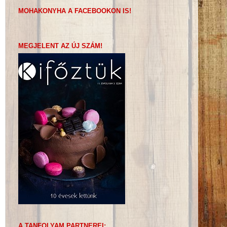
MOHAKONYHA A FACEBOOKON IS!
MEGJELENT AZ ÚJ SZÁM!
A TANFOLYAM PARTNEREI: