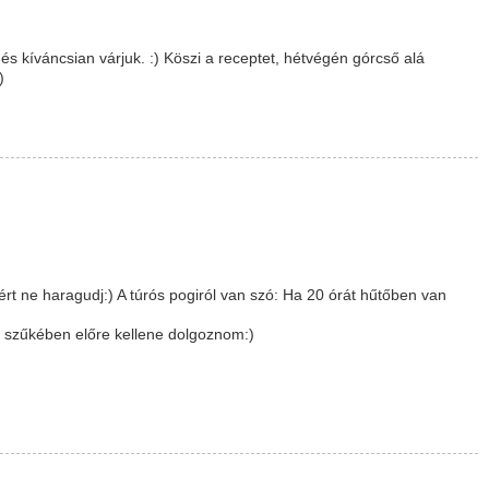
és kíváncsian várjuk. :) Köszi a receptet, hétvégén górcső alá
)
rt ne haragudj:) A túrós pogiról van szó: Ha 20 órát hűtőben van
ő szűkében előre kellene dolgoznom:)