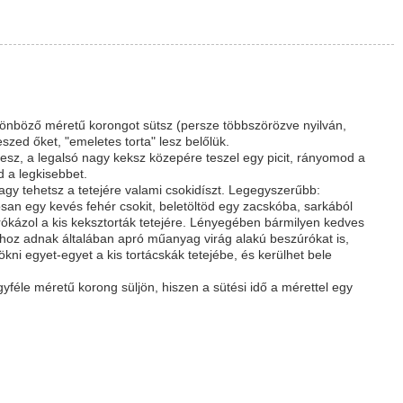
lönböző méretű korongot sütsz (persze többszörözve nyilván,
szed őket, "emeletes torta" lesz belőlük.
 lesz, a legalsó nagy keksz közepére teszel egy picit, rányomod a
 a legkisebbet.
vagy tehetsz a tetejére valami csokidíszt. Legegyszerűbb:
san egy kevés fehér csokit, beletöltöd egy zacskóba, sarkából
 írókázol a kis keksztorták tetejére. Lényegében bármilyen kedves
ahhoz adnak általában apró műanyag virág alakú beszúrókat is,
bökni egyet-egyet a kis tortácskák tetejébe, és kerülhet bele
gyféle méretű korong süljön, hiszen a sütési idő a mérettel egy