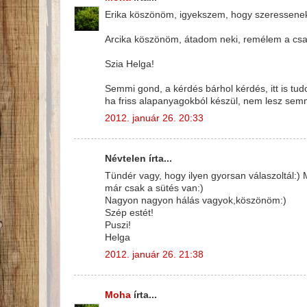
Erika köszönöm, igyekszem, hogy szeressenek
Arcika köszönöm, átadom neki, remélem a csalá
Szia Helga!
Semmi gond, a kérdés bárhol kérdés, itt is tud
ha friss alapanyagokból készül, nem lesz semm
2012. január 26. 20:33
Névtelen írta...
Tündér vagy, hogy ilyen gyorsan válaszoltál:) 
már csak a sütés van:)
Nagyon nagyon hálás vagyok,köszönöm:)
Szép estét!
Puszi!
Helga
2012. január 26. 21:38
Moha
írta...