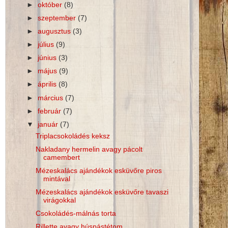
►
október
(8)
►
szeptember
(7)
►
augusztus
(3)
►
július
(9)
►
június
(3)
►
május
(9)
►
április
(8)
►
március
(7)
►
február
(7)
▼
január
(7)
Triplacsokoládés keksz
Nakladany hermelin avagy pácolt
camembert
Mézeskalács ajándékok esküvőre piros
mintával
Mézeskalács ajándékok esküvőre tavaszi
virágokkal
Csokoládés-málnás torta
Rillette avagy húspástétom