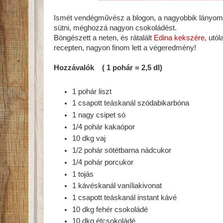
Ismét vendégművész a blogon, a nagyobbik lányom. 
sütni, méghozzá nagyon csokoládést.
Böngészett a neten, és rátalált
Edina kekszére,
utól
recepten, nagyon finom lett a végeredmény!
Hozzávalók ( 1 pohár = 2,5 dl)
1 pohár liszt
1 csapott teáskanál szódabikarbóna
1 nagy csipet só
1/4 pohár kakaópor
10 dkg vaj
1/2 pohár sötétbarna nádcukor
1/4 pohár porcukor
1 tojás
1 kávéskanál vaníliakivonat
1 csapott teáskanál instant kávé
10 dkg fehér csokoládé
10 dkg étcsokoládé