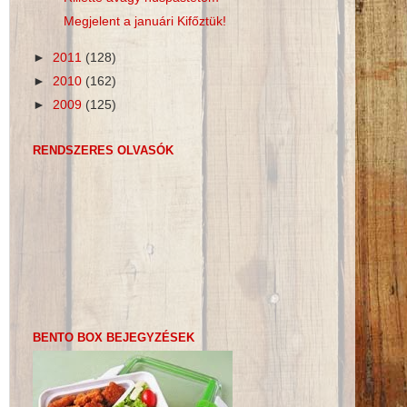
Megjelent a januári Kifőztük!
►
2011
(128)
►
2010
(162)
►
2009
(125)
RENDSZERES OLVASÓK
BENTO BOX BEJEGYZÉSEK