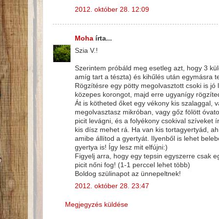
2012. október 28. 12:09
Moha
írta...
Szia V.!
Szerintem próbáld meg esetleg azt, hogy 3 kü
amíg tart a tészta) és kihűlés után egymásra te
Rögzítésre egy pötty megolvasztott csoki is jó
közepes korongot, majd erre ugyanígy rögzíted
Át is kötheted őket egy vékony kis szalaggal, 
megolvasztasz mikróban, vagy gőz fölött óvato
picit levágni, és a folyékony csokival szíveket
kis dísz mehet rá. Ha van kis tortagyertyád, 
amibe állítod a gyertyát. Ilyenből is lehet bele
gyertya is! Így lesz mit elfújni:)
Figyelj arra, hogy egy tepsin egyszerre csak e
picit nőni fog! (1-1 perccel lehet több)
Boldog szülinapot az ünnepeltnek!
2012. október 28. 23:47
Megjegyzés küldése