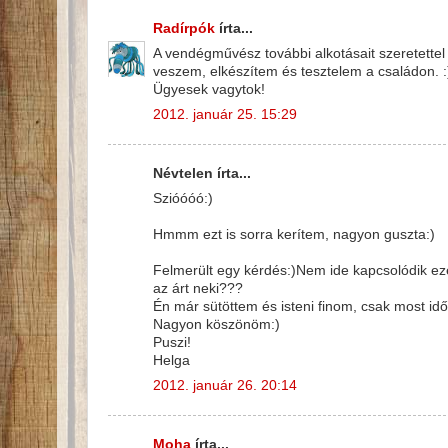
Radírpók
írta...
A vendégművész további alkotásait szeretettel 
veszem, elkészítem és tesztelem a családon. :
Ügyesek vagytok!
2012. január 25. 15:29
Névtelen írta...
Szióóóó:)
Hmmm ezt is sorra kerítem, nagyon guszta:)
Felmerült egy kérdés:)Nem ide kapcsolódik ezé
az árt neki???
Én már sütöttem és isteni finom, csak most id
Nagyon köszönöm:)
Puszi!
Helga
2012. január 26. 20:14
Moha
írta...