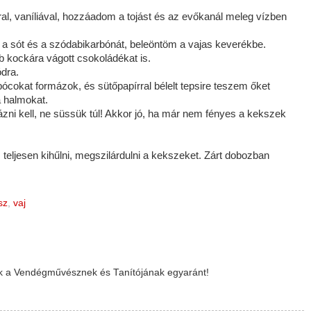
al, vaníliával, hozzáadom a tojást és az evőkanál meleg vízben
 a sót és a szódabikarbónát, beleöntöm a vajas keverékbe.
 kockára vágott csokoládékat is.
ódra.
cokat formázok, és sütőpapírral bélelt tepsire teszem őket
 halmokat.
zni kell, ne süssük túl! Akkor jó, ha már nem fényes a kekszek
 teljesen kihűlni, megszilárdulni a kekszeket. Zárt dobozban
sz
,
vaj
ok a Vendégművésznek és Tanítójának egyaránt!