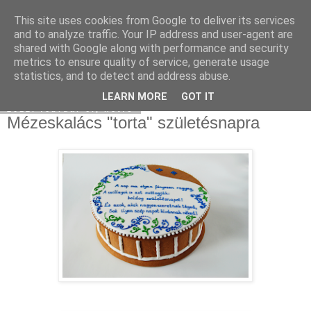
This site uses cookies from Google to deliver its services
Moha Konyha
and to analyze traffic. Your IP address and user-agent are
shared with Google along with performance and security
metrics to ensure quality of service, generate usage
statistics, and to detect and address abuse.
▼
LEARN MORE
GOT IT
2012. február 6., hétfő
Mézeskalács "torta" születésnapra