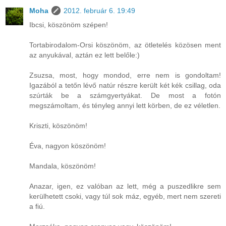
Moha
2012. február 6. 19:49
Ibcsi, köszönöm szépen!
Tortabirodalom-Orsi köszönöm, az ötletelés közösen ment
az anyukával, aztán ez lett belőle:)
Zsuzsa, most, hogy mondod, erre nem is gondoltam!
Igazából a tetőn lévő natúr részre került két kék csillag, oda
szúrták be a számgyertyákat. De most a fotón
megszámoltam, és tényleg annyi lett körben, de ez véletlen.
Kriszti, köszönöm!
Éva, nagyon köszönöm!
Mandala, köszönöm!
Anazar, igen, ez valóban az lett, még a puszedlikre sem
kerülhetett csoki, vagy túl sok máz, egyéb, mert nem szereti
a fiú.