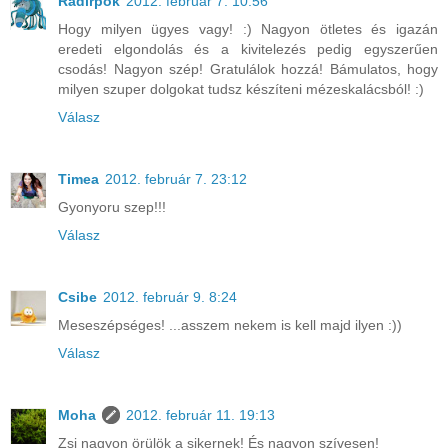
Radírpók
2012. február 7. 10:56
Hogy milyen ügyes vagy! :) Nagyon ötletes és igazán
eredeti elgondolás és a kivitelezés pedig egyszerűen
csodás! Nagyon szép! Gratulálok hozzá! Bámulatos, hogy
milyen szuper dolgokat tudsz készíteni mézeskalácsból! :)
Válasz
Timea
2012. február 7. 23:12
Gyonyoru szep!!!
Válasz
Csibe
2012. február 9. 8:24
Meseszépséges! ...asszem nekem is kell majd ilyen :))
Válasz
Moha
2012. február 11. 19:13
Zsi nagyon örülök a sikernek! És nagyon szívesen!