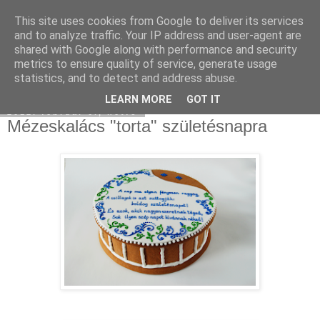
This site uses cookies from Google to deliver its services
Moha Konyha
and to analyze traffic. Your IP address and user-agent are
shared with Google along with performance and security
metrics to ensure quality of service, generate usage
statistics, and to detect and address abuse.
▼
LEARN MORE
GOT IT
2012. február 6., hétfő
Mézeskalács "torta" születésnapra