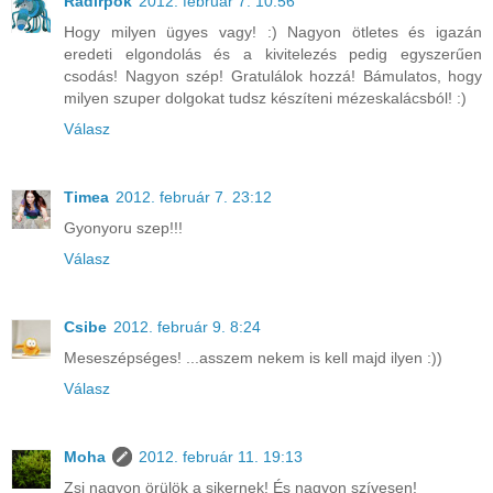
Radírpók
2012. február 7. 10:56
Hogy milyen ügyes vagy! :) Nagyon ötletes és igazán
eredeti elgondolás és a kivitelezés pedig egyszerűen
csodás! Nagyon szép! Gratulálok hozzá! Bámulatos, hogy
milyen szuper dolgokat tudsz készíteni mézeskalácsból! :)
Válasz
Timea
2012. február 7. 23:12
Gyonyoru szep!!!
Válasz
Csibe
2012. február 9. 8:24
Meseszépséges! ...asszem nekem is kell majd ilyen :))
Válasz
Moha
2012. február 11. 19:13
Zsi nagyon örülök a sikernek! És nagyon szívesen!