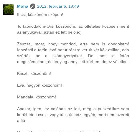
Moha
2012. február 6. 19:49
Ibcsi, köszönöm szépen!
Tortabirodalom-Orsi köszönöm, az ötletelés közösen ment
az anyukával, aztán ez lett belőle:)
Zsuzsa, most, hogy mondod, erre nem is gondoltam!
Igazából a tetőn lévő natúr részre került két kék csillag, oda
szúrták be a számgyertyákat. De most a fotón
megszámoltam, és tényleg annyi lett körben, de ez véletlen.
Kriszti, köszönöm!
Éva, nagyon köszönöm!
Mandala, köszönöm!
Anazar, igen, ez valóban az lett, még a puszedlikre sem
kerülhetett csoki, vagy túl sok máz, egyéb, mert nem szereti
a fiú.