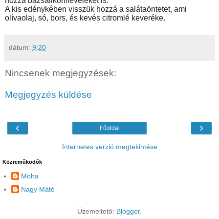
hozzá bazsalikomleveleket is.
A kis edénykében visszük hozzá a salátaöntetet, ami
olívaolaj, só, bors, és kevés citromlé keveréke.
dátum:
9:20
Nincsenek megjegyzések:
Megjegyzés küldése
‹
›
Főoldal
Internetes verzió megtekintése
Közreműködők
Moha
Nagy Máté
Üzemeltető:
Blogger
.