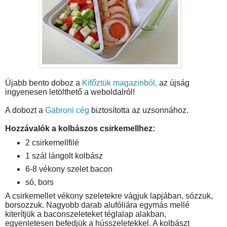
Újabb bento doboz a
Kifőztük magazinból,
az újság
ingyenesen letölthető a weboldalról!
A dobozt a
Gabroni cég
biztosította az uzsonnához.
Hozzávalók a kolbászos csirkemellhez:
2 csirkemellfilé
1 szál lángolt kolbász
6-8 vékony szelet bacon
só, bors
A csirkemellet vékony szeletekre vágjuk lapjában, sózzuk,
borsozzuk. Nagyobb darab alufóliára egymás mellé
kiterítjük a baconszeleteket téglalap alakban,
egyenletesen befedjük a hússzeletekkel. A kolbászt