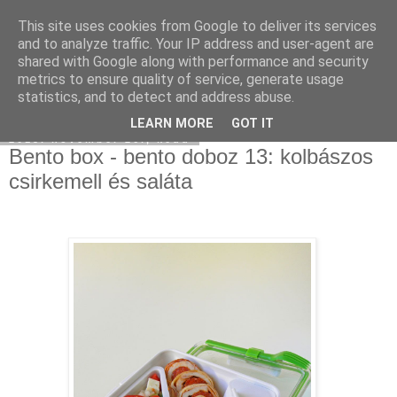
This site uses cookies from Google to deliver its services
Moha Konyha
and to analyze traffic. Your IP address and user-agent are
shared with Google along with performance and security
metrics to ensure quality of service, generate usage
statistics, and to detect and address abuse.
▼
LEARN MORE
GOT IT
2013. november 26., kedd
Bento box - bento doboz 13: kolbászos
csirkemell és saláta