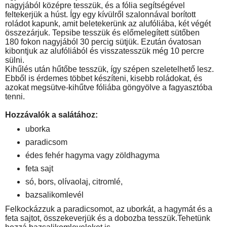
nagyjából középre tesszük, és a fólia segítségével
feltekerjük a húst. Így egy kívülről szalonnával borított
roládot kapunk, amit beletekerünk az alufóliába, két végét
összezárjuk. Tepsibe tesszük és előmelegített sütőben
180 fokon nagyjából 30 percig sütjük. Ezután óvatosan
kibontjuk az alufóliából és visszatesszük még 10 percre
sülni.
Kihűlés után hűtőbe tesszük, így szépen szeletelhető lesz.
Ebből is érdemes többet készíteni, kisebb roládokat, és
azokat megsütve-kihűtve fóliába göngyölve a fagyasztóba
tenni.
Hozzávalók a salátához:
uborka
paradicsom
édes fehér hagyma vagy zöldhagyma
feta sajt
só, bors, olívaolaj, citromlé,
bazsalikomlevél
Felkockázzuk a paradicsomot, az uborkát, a hagymát és a
feta sajtot, összekeverjük és a dobozba tesszük.Tehetünk