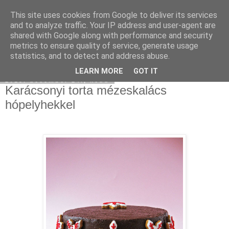
This site uses cookies from Google to deliver its services
Moha Konyha
and to analyze traffic. Your IP address and user-agent are
shared with Google along with performance and security
metrics to ensure quality of service, generate usage
statistics, and to detect and address abuse.
▼
LEARN MORE
GOT IT
2013. december 24., kedd
Karácsonyi torta mézeskalács
hópelyhekkel