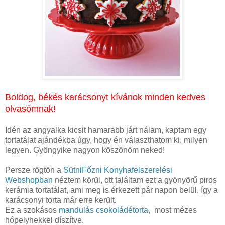
Boldog, békés karácsonyt kívánok minden kedves
olvasómnak!
Idén az angyalka kicsit hamarabb járt nálam, kaptam egy
tortatálat ajándékba úgy, hogy én választhatom ki, milyen
legyen. Gyöngyike nagyon köszönöm neked!
Persze rögtön a
SütniFőzni Konyhafelszerelési
Webshopban
néztem körül, ott találtam ezt a gyönyörű piros
kerámia tortatálat, ami meg is érkezett pár napon belül, így a
karácsonyi torta már erre került.
Ez a szokásos
mandulás csokoládétorta,
most mézes
hópelyhekkel díszítve.