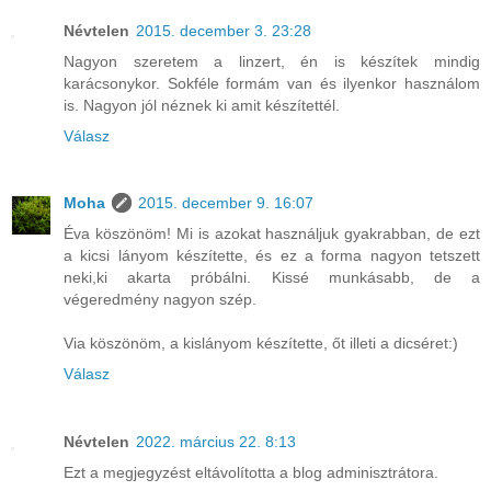
Névtelen
2015. december 3. 23:28
Nagyon szeretem a linzert, én is készítek mindig
karácsonykor. Sokféle formám van és ilyenkor használom
is. Nagyon jól néznek ki amit készítettél.
Válasz
Moha
2015. december 9. 16:07
Éva köszönöm! Mi is azokat használjuk gyakrabban, de ezt
a kicsi lányom készítette, és ez a forma nagyon tetszett
neki,ki akarta próbálni. Kissé munkásabb, de a
végeredmény nagyon szép.
Via köszönöm, a kislányom készítette, őt illeti a dicséret:)
Válasz
Névtelen
2022. március 22. 8:13
Ezt a megjegyzést eltávolította a blog adminisztrátora.