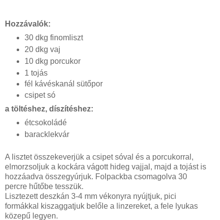
Hozzávalók:
30 dkg finomliszt
20 dkg vaj
10 dkg porcukor
1 tojás
fél kávéskanál sütőpor
csipet só
a töltéshez, díszítéshez:
étcsokoládé
baracklekvár
A lisztet összekeverjük a csipet sóval és a porcukorral,
elmorzsoljuk a kockára vágott hideg vajjal, majd a tojást is
hozzáadva összegyúrjuk. Folpackba csomagolva 30
percre hűtőbe tesszük.
Lisztezett deszkán 3-4 mm vékonyra nyújtjuk, pici
formákkal kiszaggatjuk belőle a linzereket, a fele lyukas
közepű legyen.