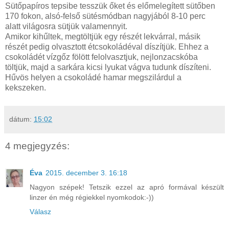
Sütőpapíros tepsibe tesszük őket és előmelegített sütőben
170 fokon, alsó-felső sütésmódban nagyjából 8-10 perc
alatt világosra sütjük valamennyit.
Amikor kihűltek, megtöltjük egy részét lekvárral, másik
részét pedig olvasztott étcsokoládéval díszítjük. Ehhez a
csokoládét vízgőz fölött felolvasztjuk, nejlonzacskóba
töltjük, majd a sarkára kicsi lyukat vágva tudunk díszíteni.
Hűvös helyen a csokoládé hamar megszilárdul a
kekszeken.
dátum:
15:02
4 megjegyzés:
Éva
2015. december 3. 16:18
Nagyon szépek! Tetszik ezzel az apró formával készült
linzer én még régiekkel nyomkodok:-))
Válasz