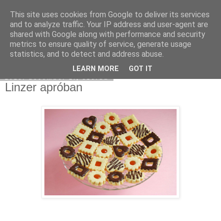
This site uses cookies from Google to deliver its services
Moha Konyha
and to analyze traffic. Your IP address and user-agent are
shared with Google along with performance and security
metrics to ensure quality of service, generate usage
statistics, and to detect and address abuse.
▼
LEARN MORE
GOT IT
2015. december 2., szerda
Linzer apróban