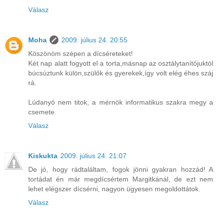
Válasz
Moha
2009. július 24. 20:55
Köszönöm szépen a dícséreteket!
Két nap alatt fogyott el a torta,másnap az osztálytanítójuktól
búcsúztunk külön,szülők és gyerekek,így volt elég éhes száj
rá.
Lúdanyó nem titok, a mérnök informatikus szakra megy a
csemete.
Válasz
Kiskukta
2009. július 24. 21:07
De jó, hogy rádtaláltam, fogok jönni gyakran hozzád! A
tortádat én már megdícsértem Margitkánál, de ezt nem
lehet elégszer dícsérni, nagyon ügyesen megoldottátok.
Válasz