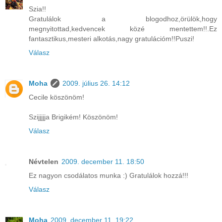
Szia!!
Gratulálok a blogodhoz,örülök,hogy
megnyitottad,kedvencek közé mentettem!!.Ez
fantasztikus,mesteri alkotás,nagy gratulációm!!Puszi!
Válasz
Moha
2009. július 26. 14:12
Cecile köszönöm!
Szijjjjja Brigikém! Köszönöm!
Válasz
Névtelen
2009. december 11. 18:50
Ez nagyon csodálatos munka :) Gratulálok hozzá!!!
Válasz
Moha
2009. december 11. 19:22