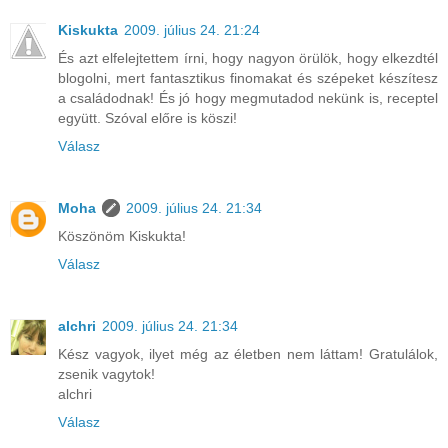
Kiskukta
2009. július 24. 21:24
És azt elfelejtettem írni, hogy nagyon örülök, hogy elkezdtél
blogolni, mert fantasztikus finomakat és szépeket készítesz
a családodnak! És jó hogy megmutadod nekünk is, receptel
együtt. Szóval előre is köszi!
Válasz
Moha
2009. július 24. 21:34
Köszönöm Kiskukta!
Válasz
alchri
2009. július 24. 21:34
Kész vagyok, ilyet még az életben nem láttam! Gratulálok,
zsenik vagytok!
alchri
Válasz