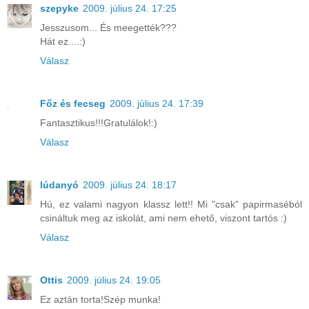
szepyke
2009. július 24. 17:25
Jesszusom... És meegették???
Hát ez....:)
Válasz
Főz és fecseg
2009. július 24. 17:39
Fantasztikus!!!Gratulálok!:)
Válasz
lúdanyó
2009. július 24. 18:17
Hú, ez valami nagyon klassz lett!! Mi "csak" papirmaséból
csináltuk meg az iskolát, ami nem ehető, viszont tartós :)
Válasz
Ottis
2009. július 24. 19:05
Ez aztán torta!Szép munka!