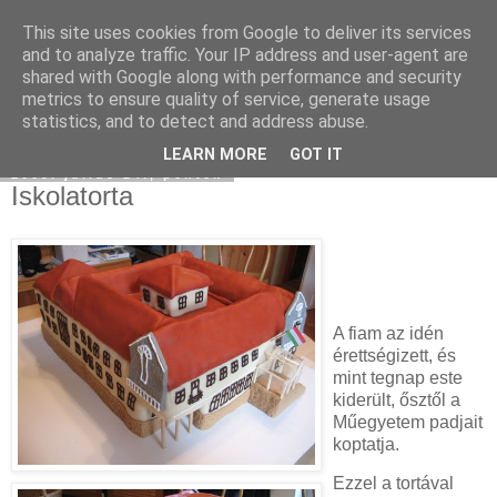
This site uses cookies from Google to deliver its services
Moha Konyha
and to analyze traffic. Your IP address and user-agent are
shared with Google along with performance and security
metrics to ensure quality of service, generate usage
statistics, and to detect and address abuse.
▼
LEARN MORE
GOT IT
2009. július 24., péntek
Iskolatorta
A fiam az idén
érettségizett, és
mint tegnap este
kiderült, ősztől a
Műegyetem padjait
koptatja.
Ezzel a tortával