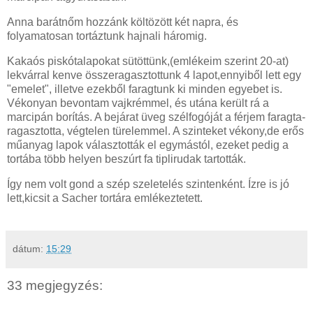
Anna barátnőm hozzánk költözött két napra, és
folyamatosan tortáztunk hajnali háromig.
Kakaós piskótalapokat sütöttünk,(emlékeim szerint 20-at)
lekvárral kenve összeragasztottunk 4 lapot,ennyiből lett egy
"emelet", illetve ezekből faragtunk ki minden egyebet is.
Vékonyan bevontam vajkrémmel, és utána került rá a
marcipán borítás. A bejárat üveg szélfogóját a férjem faragta-
ragasztotta, végtelen türelemmel. A szinteket vékony,de erős
műanyag lapok választották el egymástól, ezeket pedig a
tortába több helyen beszúrt fa tiplirudak tartották.
Így nem volt gond a szép szeletelés szintenként. Ízre is jó
lett,kicsit a Sacher tortára emlékeztetett.
dátum:
15:29
33 megjegyzés: