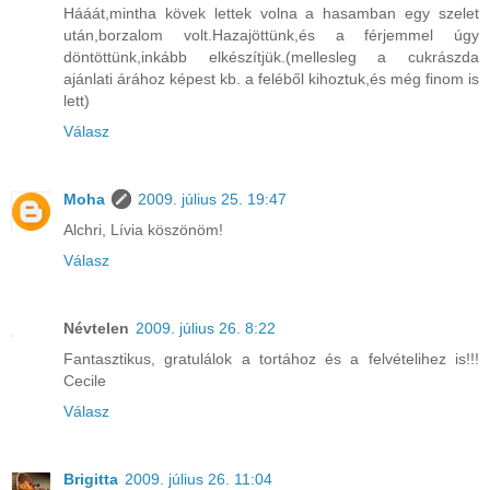
Hááát,mintha kövek lettek volna a hasamban egy szelet
után,borzalom volt.Hazajöttünk,és a férjemmel úgy
döntöttünk,inkább elkészítjük.(mellesleg a cukrászda
ajánlati árához képest kb. a feléből kihoztuk,és még finom is
lett)
Válasz
Moha
2009. július 25. 19:47
Alchri, Lívia köszönöm!
Válasz
Névtelen
2009. július 26. 8:22
Fantasztikus, gratulálok a tortához és a felvételihez is!!!
Cecile
Válasz
Brigitta
2009. július 26. 11:04