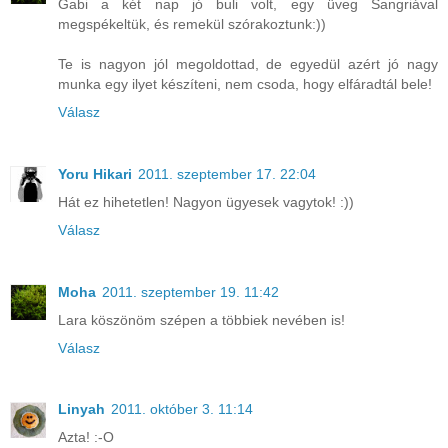
Gabi a két nap jó buli volt, egy üveg Sangriával
megspékeltük, és remekül szórakoztunk:))
Te is nagyon jól megoldottad, de egyedül azért jó nagy
munka egy ilyet készíteni, nem csoda, hogy elfáradtál bele!
Válasz
Yoru Hikari
2011. szeptember 17. 22:04
Hát ez hihetetlen! Nagyon ügyesek vagytok! :))
Válasz
Moha
2011. szeptember 19. 11:42
Lara köszönöm szépen a többiek nevében is!
Válasz
Linyah
2011. október 3. 11:14
Azta! :-O