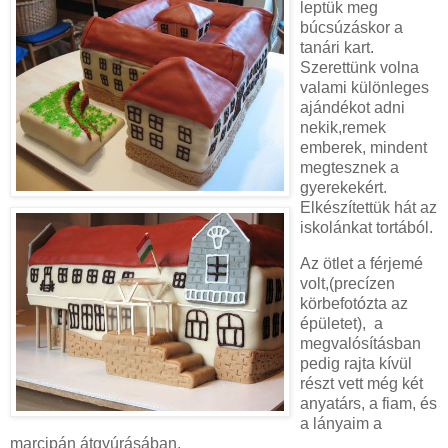
leptük meg
búcsúzáskor a
tanári kart.
Szerettünk volna
valami különleges
ajándékot adni
nekik,remek
emberek, mindent
megtesznek a
gyerekekért.
Elkészítettük hát az
iskolánkat tortából.
Az ötlet a férjemé
volt,(precízen
körbefotózta az
épületet), a
megvalósításban
pedig rajta kívül
részt vett még két
anyatárs, a fiam, és
a lányaim a
marcipán átgyúrásában.