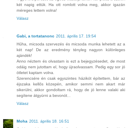
két napig ettük. Ha ott romlott volna meg, akkor igazán
méreges lettem volna!
Válasz
Gabi, a tortatanonc
2011. április 17. 19:54
Hűha, micsoda szervezés és micsoda munka lehetett az a
két nap! De az eredmény tényleg nagyon különleges
ajándék!
Anno néztem és olvastam is ezt a bejegyzésedet, de most
odáig nem jutottam el, hogy újraolvassam. Pedig egy sor jó
ötletet kaptam volna.
Szerencsére én csak egyszintes házikót építettem, bár az
éjszaka kellős közepén, amikor semmi nem akart már
sikerülni, akkor gondoltam rá, hogy de jó lenne valaki aki
segítene átgyúrni a bevonót...
Válasz
Moha
2011. április 18. 16:51