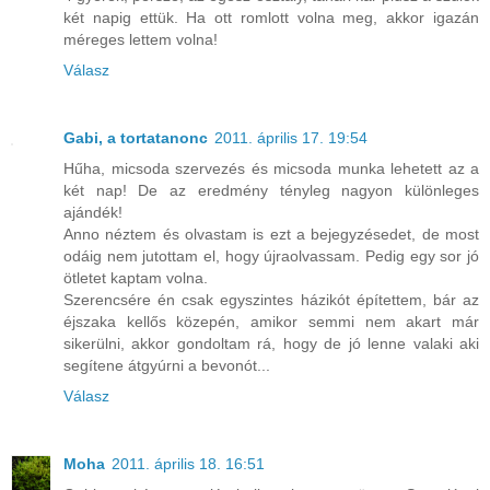
két napig ettük. Ha ott romlott volna meg, akkor igazán
méreges lettem volna!
Válasz
Gabi, a tortatanonc
2011. április 17. 19:54
Hűha, micsoda szervezés és micsoda munka lehetett az a
két nap! De az eredmény tényleg nagyon különleges
ajándék!
Anno néztem és olvastam is ezt a bejegyzésedet, de most
odáig nem jutottam el, hogy újraolvassam. Pedig egy sor jó
ötletet kaptam volna.
Szerencsére én csak egyszintes házikót építettem, bár az
éjszaka kellős közepén, amikor semmi nem akart már
sikerülni, akkor gondoltam rá, hogy de jó lenne valaki aki
segítene átgyúrni a bevonót...
Válasz
Moha
2011. április 18. 16:51