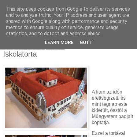
This site uses cookies from Google to deliver its services
Moha Konyha
and to analyze traffic. Your IP address and user-agent are
shared with Google along with performance and security
metrics to ensure quality of service, generate usage
statistics, and to detect and address abuse.
▼
LEARN MORE
GOT IT
2009. július 24., péntek
Iskolatorta
A fiam az idén
érettségizett, és
mint tegnap este
kiderült, ősztől a
Műegyetem padjait
koptatja.
Ezzel a tortával