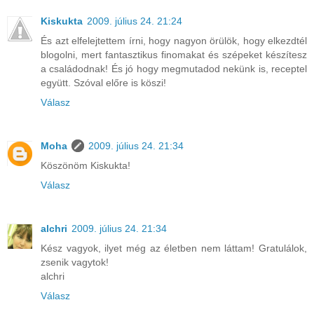
Kiskukta
2009. július 24. 21:24
És azt elfelejtettem írni, hogy nagyon örülök, hogy elkezdtél
blogolni, mert fantasztikus finomakat és szépeket készítesz
a családodnak! És jó hogy megmutadod nekünk is, receptel
együtt. Szóval előre is köszi!
Válasz
Moha
2009. július 24. 21:34
Köszönöm Kiskukta!
Válasz
alchri
2009. július 24. 21:34
Kész vagyok, ilyet még az életben nem láttam! Gratulálok,
zsenik vagytok!
alchri
Válasz