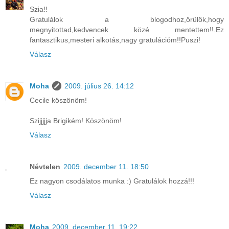
Szia!!
Gratulálok a blogodhoz,örülök,hogy
megnyitottad,kedvencek közé mentettem!!.Ez
fantasztikus,mesteri alkotás,nagy gratulációm!!Puszi!
Válasz
Moha
2009. július 26. 14:12
Cecile köszönöm!
Szijjjjja Brigikém! Köszönöm!
Válasz
Névtelen
2009. december 11. 18:50
Ez nagyon csodálatos munka :) Gratulálok hozzá!!!
Válasz
Moha
2009. december 11. 19:22