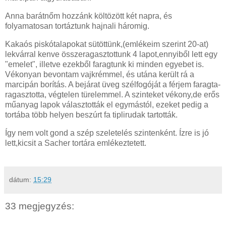
Anna barátnőm hozzánk költözött két napra, és
folyamatosan tortáztunk hajnali háromig.
Kakaós piskótalapokat sütöttünk,(emlékeim szerint 20-at)
lekvárral kenve összeragasztottunk 4 lapot,ennyiből lett egy
"emelet", illetve ezekből faragtunk ki minden egyebet is.
Vékonyan bevontam vajkrémmel, és utána került rá a
marcipán borítás. A bejárat üveg szélfogóját a férjem faragta-
ragasztotta, végtelen türelemmel. A szinteket vékony,de erős
műanyag lapok választották el egymástól, ezeket pedig a
tortába több helyen beszúrt fa tiplirudak tartották.
Így nem volt gond a szép szeletelés szintenként. Ízre is jó
lett,kicsit a Sacher tortára emlékeztetett.
dátum:
15:29
33 megjegyzés: