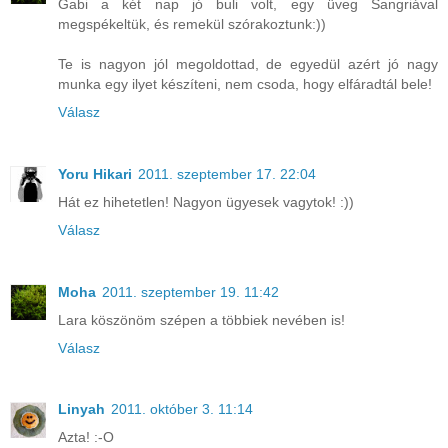
Gabi a két nap jó buli volt, egy üveg Sangriával
megspékeltük, és remekül szórakoztunk:))
Te is nagyon jól megoldottad, de egyedül azért jó nagy
munka egy ilyet készíteni, nem csoda, hogy elfáradtál bele!
Válasz
Yoru Hikari
2011. szeptember 17. 22:04
Hát ez hihetetlen! Nagyon ügyesek vagytok! :))
Válasz
Moha
2011. szeptember 19. 11:42
Lara köszönöm szépen a többiek nevében is!
Válasz
Linyah
2011. október 3. 11:14
Azta! :-O