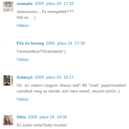
szepyke
2009. július 24. 17:25
Jesszusom... És meegették???
Hát ez....:)
Válasz
Főz és fecseg
2009. július 24. 17:39
Fantasztikus!!!Gratulálok!:)
Válasz
lúdanyó
2009. július 24. 18:17
Hú, ez valami nagyon klassz lett!! Mi "csak" papirmaséból
csináltuk meg az iskolát, ami nem ehető, viszont tartós :)
Válasz
Ottis
2009. július 24. 19:05
Ez aztán torta!Szép munka!