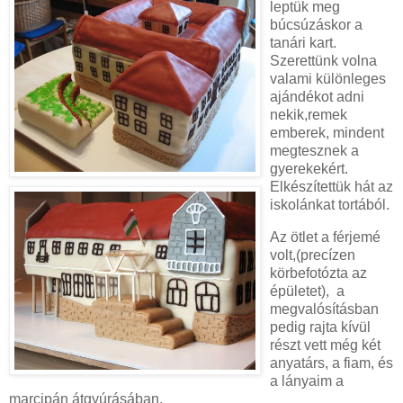
leptük meg
búcsúzáskor a
tanári kart.
Szerettünk volna
valami különleges
ajándékot adni
nekik,remek
emberek, mindent
megtesznek a
gyerekekért.
Elkészítettük hát az
iskolánkat tortából.
Az ötlet a férjemé
volt,(precízen
körbefotózta az
épületet), a
megvalósításban
pedig rajta kívül
részt vett még két
anyatárs, a fiam, és
a lányaim a
marcipán átgyúrásában.