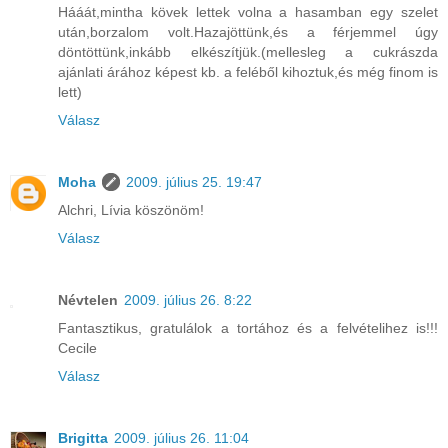
Hááát,mintha kövek lettek volna a hasamban egy szelet
után,borzalom volt.Hazajöttünk,és a férjemmel úgy
döntöttünk,inkább elkészítjük.(mellesleg a cukrászda
ajánlati árához képest kb. a feléből kihoztuk,és még finom is
lett)
Válasz
Moha
2009. július 25. 19:47
Alchri, Lívia köszönöm!
Válasz
Névtelen
2009. július 26. 8:22
Fantasztikus, gratulálok a tortához és a felvételihez is!!!
Cecile
Válasz
Brigitta
2009. július 26. 11:04