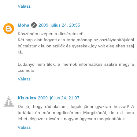
Válasz
Moha
2009. július 24. 20:55
Köszönöm szépen a dícséreteket!
Két nap alatt fogyott el a torta,másnap az osztálytanítójuktól
búcsúztunk külön,szülők és gyerekek,így volt elég éhes száj
rá.
Lúdanyó nem titok, a mérnök informatikus szakra megy a
csemete.
Válasz
Kiskukta
2009. július 24. 21:07
De jó, hogy rádtaláltam, fogok jönni gyakran hozzád! A
tortádat én már megdícsértem Margitkánál, de ezt nem
lehet elégszer dícsérni, nagyon ügyesen megoldottátok.
Válasz