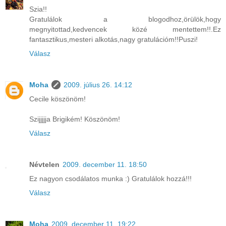
Szia!!
Gratulálok a blogodhoz,örülök,hogy
megnyitottad,kedvencek közé mentettem!!.Ez
fantasztikus,mesteri alkotás,nagy gratulációm!!Puszi!
Válasz
Moha
2009. július 26. 14:12
Cecile köszönöm!
Szijjjjja Brigikém! Köszönöm!
Válasz
Névtelen
2009. december 11. 18:50
Ez nagyon csodálatos munka :) Gratulálok hozzá!!!
Válasz
Moha
2009. december 11. 19:22