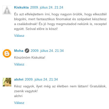
Kiskukta
2009. július 24. 21:24
És azt elfelejtettem írni, hogy nagyon örülök, hogy elkezdtél
blogolni, mert fantasztikus finomakat és szépeket készítesz
a családodnak! És jó hogy megmutadod nekünk is, receptel
együtt. Szóval előre is köszi!
Válasz
Moha
2009. július 24. 21:34
Köszönöm Kiskukta!
Válasz
alchri
2009. július 24. 21:34
Kész vagyok, ilyet még az életben nem láttam! Gratulálok,
zsenik vagytok!
alchri
Válasz