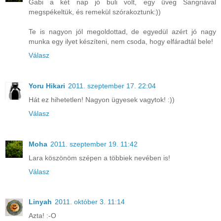
Gabi a két nap jó buli volt, egy üveg Sangriával
megspékeltük, és remekül szórakoztunk:))
Te is nagyon jól megoldottad, de egyedül azért jó nagy
munka egy ilyet készíteni, nem csoda, hogy elfáradtál bele!
Válasz
Yoru Hikari
2011. szeptember 17. 22:04
Hát ez hihetetlen! Nagyon ügyesek vagytok! :))
Válasz
Moha
2011. szeptember 19. 11:42
Lara köszönöm szépen a többiek nevében is!
Válasz
Linyah
2011. október 3. 11:14
Azta! :-O