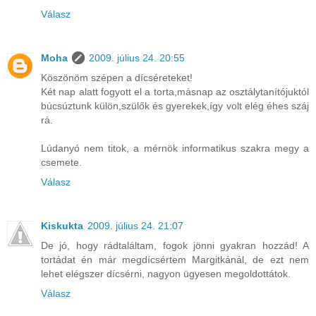
Válasz
Moha
2009. július 24. 20:55
Köszönöm szépen a dícséreteket!
Két nap alatt fogyott el a torta,másnap az osztálytanítójuktól
búcsúztunk külön,szülők és gyerekek,így volt elég éhes száj
rá.
Lúdanyó nem titok, a mérnök informatikus szakra megy a
csemete.
Válasz
Kiskukta
2009. július 24. 21:07
De jó, hogy rádtaláltam, fogok jönni gyakran hozzád! A
tortádat én már megdícsértem Margitkánál, de ezt nem
lehet elégszer dícsérni, nagyon ügyesen megoldottátok.
Válasz