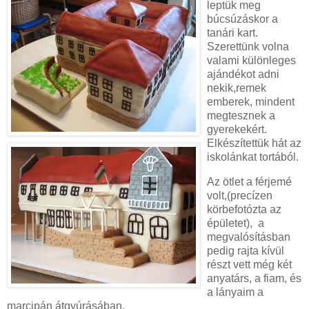
leptük meg
búcsúzáskor a
tanári kart.
Szerettünk volna
valami különleges
ajándékot adni
nekik,remek
emberek, mindent
megtesznek a
gyerekekért.
Elkészítettük hát az
iskolánkat tortából.
Az ötlet a férjemé
volt,(precízen
körbefotózta az
épületet), a
megvalósításban
pedig rajta kívül
részt vett még két
anyatárs, a fiam, és
a lányaim a
marcipán átgyúrásában.