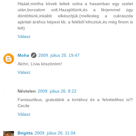
Hááát,mintha kövek lettek volna a hasamban egy szelet
után,borzalom volt.Hazajöttünk,és a férjemmel úgy
döntöttünk,inkább elkészítjük.(mellesleg a cukrászda
ajánlati árához képest kb. a feléből kihoztuk,és még finom is
lett)
Válasz
Moha
2009. július 25. 19:47
Alchri, Lívia köszönöm!
Válasz
Névtelen
2009. július 26. 8:22
Fantasztikus, gratulálok a tortához és a felvételihez is!!!
Cecile
Válasz
Brigitta
2009. július 26. 11:04