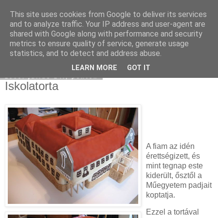
This site uses cookies from Google to deliver its services
Moha Konyha
and to analyze traffic. Your IP address and user-agent are
shared with Google along with performance and security
metrics to ensure quality of service, generate usage
statistics, and to detect and address abuse.
▼
LEARN MORE
GOT IT
2009. július 24., péntek
Iskolatorta
A fiam az idén
érettségizett, és
mint tegnap este
kiderült, ősztől a
Műegyetem padjait
koptatja.
Ezzel a tortával