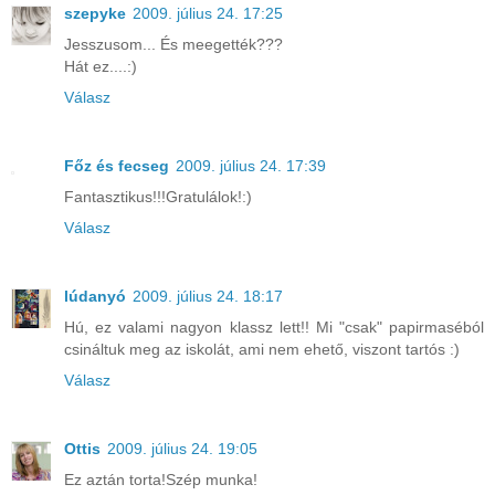
szepyke
2009. július 24. 17:25
Jesszusom... És meegették???
Hát ez....:)
Válasz
Főz és fecseg
2009. július 24. 17:39
Fantasztikus!!!Gratulálok!:)
Válasz
lúdanyó
2009. július 24. 18:17
Hú, ez valami nagyon klassz lett!! Mi "csak" papirmaséból
csináltuk meg az iskolát, ami nem ehető, viszont tartós :)
Válasz
Ottis
2009. július 24. 19:05
Ez aztán torta!Szép munka!