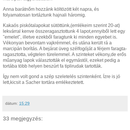
Anna barátnőm hozzánk költözött két napra, és
folyamatosan tortáztunk hajnali háromig.
Kakaós piskótalapokat sütöttünk,(emlékeim szerint 20-at)
lekvárral kenve összeragasztottunk 4 lapot,ennyiből lett egy
"emelet", illetve ezekből faragtunk ki minden egyebet is.
Vékonyan bevontam vajkrémmel, és utána került rá a
marcipán borítás. A bejárat üveg szélfogóját a férjem faragta-
ragasztotta, végtelen türelemmel. A szinteket vékony,de erős
műanyag lapok választották el egymástól, ezeket pedig a
tortába több helyen beszúrt fa tiplirudak tartották.
Így nem volt gond a szép szeletelés szintenként. Ízre is jó
lett,kicsit a Sacher tortára emlékeztetett.
dátum:
15:29
33 megjegyzés: