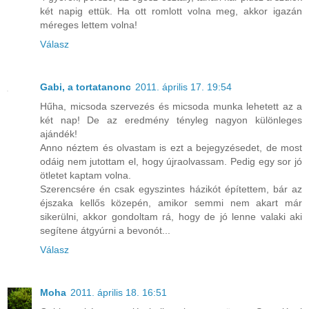
két napig ettük. Ha ott romlott volna meg, akkor igazán
méreges lettem volna!
Válasz
Gabi, a tortatanonc
2011. április 17. 19:54
Hűha, micsoda szervezés és micsoda munka lehetett az a
két nap! De az eredmény tényleg nagyon különleges
ajándék!
Anno néztem és olvastam is ezt a bejegyzésedet, de most
odáig nem jutottam el, hogy újraolvassam. Pedig egy sor jó
ötletet kaptam volna.
Szerencsére én csak egyszintes házikót építettem, bár az
éjszaka kellős közepén, amikor semmi nem akart már
sikerülni, akkor gondoltam rá, hogy de jó lenne valaki aki
segítene átgyúrni a bevonót...
Válasz
Moha
2011. április 18. 16:51