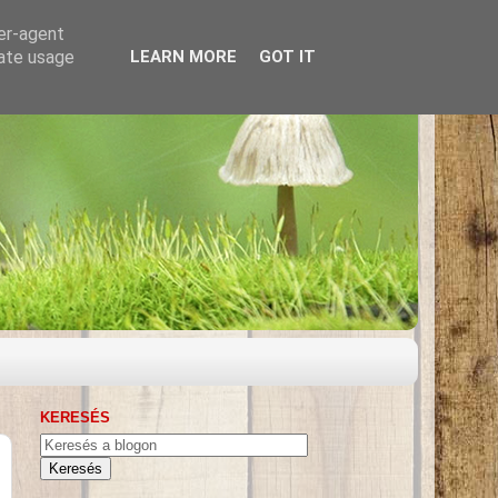
ser-agent
rate usage
LEARN MORE
GOT IT
KERESÉS