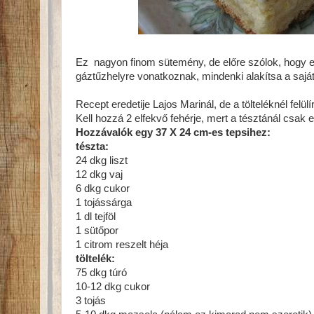
Ez nagyon finom sütemény, de előre szólok, hogy el 
gáztűzhelyre vonatkoznak, mindenki alakítsa a sajá
Recept eredetije Lajos Marinál, de a tölteléknél felü
Kell hozzá 2 elfekvő fehérje, mert a tésztánál csak
Hozzávalók egy 37 X 24 cm-es tepsihez:
tészta:
24 dkg liszt
12 dkg vaj
6 dkg cukor
1 tojássárga
1 dl tejföl
1 sütőpor
1 citrom reszelt héja
töltelék:
75 dkg túró
10-12 dkg cukor
3 tojás