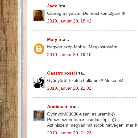
Jade
írta...
Csurog a nyalam! De most komolyan!!!!!
2010. január 20. 18:42
Mary
írta...
Nagyon szép Moha ! Megkóstolnám!
2010. január 20. 19:10
Gasztroboszi
írta...
Gyönyörű! Ezek a hullámok!! Mesések!
2010. január 20. 21:02
Andi/cuki
írta...
Gyönyörűűűűűű-üzeni az uram!:-))
Persze szerintem is csodaszép!:-)))
Azt hiszem megvan mit sütök hétvégén, már ha
2010. január 20. 21:23