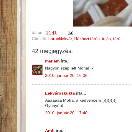
dátum:
14:41
Címkék:
baracklekvár
,
Rákóczi túrós
,
tojás
,
túró
42 megjegyzés:
mariam
írta...
Nagyon szép lett Moha! :-)
2010. január 20. 16:06
Lekvároskukta
írta...
Ááááááá Moha, a kedvencem :)))))))))
Gyönyörű!
2010. január 20. 17:40
Andi
írta...