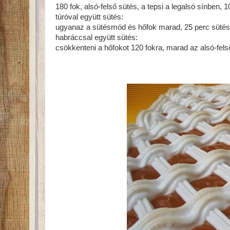
180 fok, alsó-felső sütés, a tepsi a legalsó sínben, 1
túróval együtt sütés:
ugyanaz a sütésmód és hőfok marad, 25 perc sütés, 
habráccsal együtt sütés:
csökkenteni a hőfokot 120 fokra, marad az alsó-fels