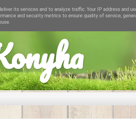
liver its services and to analyze traffic. Your IP address and u
rmance and security metrics to ensure quality of service, gene
buse.
onyha