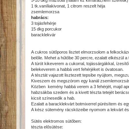
5-10 dkg mazsola (nálam ez kimarad,nem szeretik)
1 tk.vaníliakivonat, 1 citrom reszelt héja
zsemlemorzsa
habrács:
3 tojásfehérje
15 dkg porcukor
baracklekvár
A cukros sütőporos lisztet elmorzsolom a felkockázott
belőle. Mehet a hűtőbe 30 percre, ezalatt elkészül a t
A túrót kikeverem a cukorral, tojássárgákkal, ízesí
belekeverem a habbá vert fehérjéket is óvatosan.
A tésztát vajazott lisztezett tepsibe nyújtom, megs
Kiveszem és megszórom egy kanál zsemlemorzsával
Közben kemény habbá verem a 3 fehérjét, majd apr
habzsákba szedem és a kivett tészta tetejét berác
kicsit színesedik a hab.
Ezalatt a baracklekvárt botmixerrel pürésítem és 
A kész sütemény rácsközeibe nyomom a lekvárt és 
Sütés elektromos sütőben:
tészta elősütése: