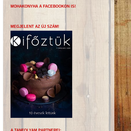
MOHAKONYHA A FACEBOOKON IS!
MEGJELENT AZ ÚJ SZÁM!
A TANFOLYAM PARTNEREI: