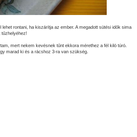
lehet rontani, ha kiszárítja az ember. A megadott sütési idők sima
t tűzhelyéhez!
lírtam, mert nekem kevésnek tűnt ekkora mérethez a fél kiló túró.
 egy marad ki és a rácshoz 3-ra van szükség.