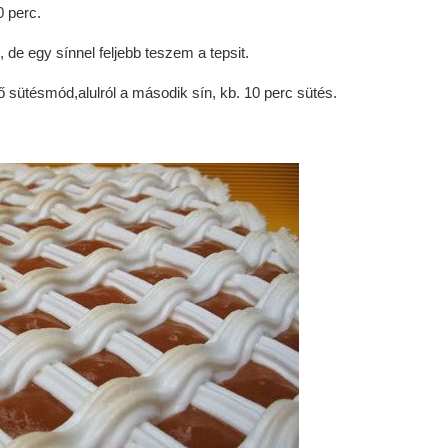
0 perc.
de egy sínnel feljebb teszem a tepsit.
ő sütésmód,alulról a második sín, kb. 10 perc sütés.