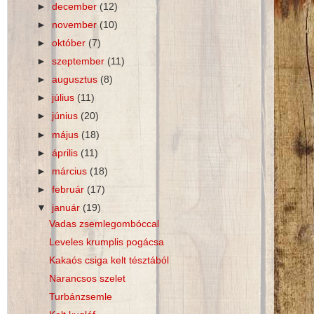
►
december
(12)
►
november
(10)
►
október
(7)
►
szeptember
(11)
►
augusztus
(8)
►
július
(11)
►
június
(20)
►
május
(18)
►
április
(11)
►
március
(18)
►
február
(17)
▼
január
(19)
Vadas zsemlegombóccal
Leveles krumplis pogácsa
Kakaós csiga kelt tésztából
Narancsos szelet
Turbánzsemle