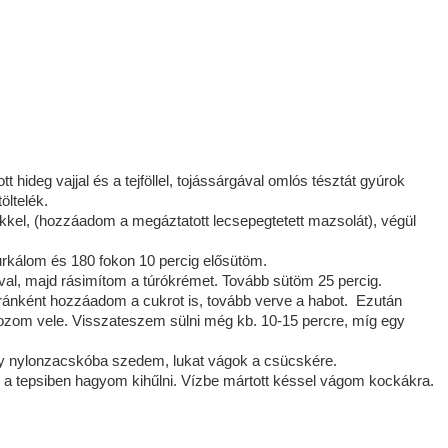
 hideg vajjal és a tejföllel, tojássárgával omlós tésztát gyúrok
öltelék.
tőkkel, (hozzáadom a megáztatott lecsepegtetett mazsolát), végül
zurkálom és 180 fokon 10 percig elősütöm.
, majd rásimítom a túrókrémet. Tovább sütöm 25 percig.
ánként hozzáadom a cukrot is, tovább verve a habot. Ezután
sozom vele. Visszateszem sülni még kb. 10-15 percre, míg egy
egy nylonzacskóba szedem, lukat vágok a csücskére.
a tepsiben hagyom kihűlni. Vízbe mártott késsel vágom kockákra.