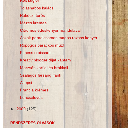
Kelt kuglóf
Tojáshabos kalács
Rákóczi-túrós
Mézes krémes
Citromos édeskenyér mandulával
Aszalt paradicsomos magos rozsos kenyér
Ropogós barackos müzli
Fitness croissant...
Kreativ blogger díjat kaptam
Morzsás karfiol és brokkoli
Szalagos farsangi fánk
A tepsi
Francia krémes
Lencseleves
►
2009
(125)
RENDSZERES OLVASÓK