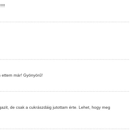
!!!
n ettem már! Gyönyörű!
azit, de csak a cukrászdáig jutottam érte. Lehet, hogy meg