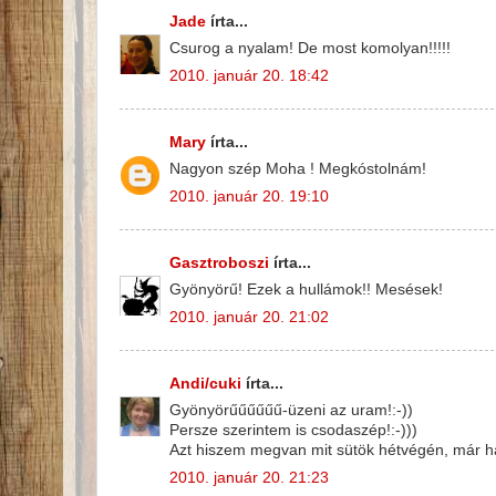
Jade
írta...
Csurog a nyalam! De most komolyan!!!!!
2010. január 20. 18:42
Mary
írta...
Nagyon szép Moha ! Megkóstolnám!
2010. január 20. 19:10
Gasztroboszi
írta...
Gyönyörű! Ezek a hullámok!! Mesések!
2010. január 20. 21:02
Andi/cuki
írta...
Gyönyörűűűűűű-üzeni az uram!:-))
Persze szerintem is csodaszép!:-)))
Azt hiszem megvan mit sütök hétvégén, már ha
2010. január 20. 21:23