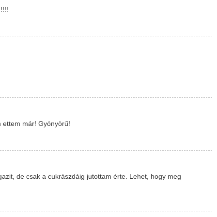
!!!
n ettem már! Gyönyörű!
azit, de csak a cukrászdáig jutottam érte. Lehet, hogy meg