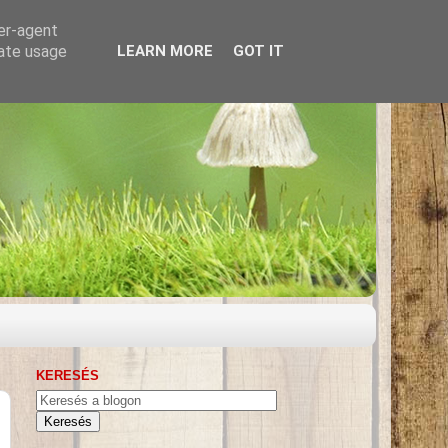
ser-agent
rate usage
LEARN MORE
GOT IT
KERESÉS