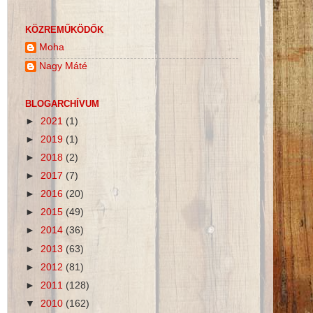
KÖZREMŰKÖDŐK
Moha
Nagy Máté
BLOGARCHÍVUM
►
2021
(1)
►
2019
(1)
►
2018
(2)
►
2017
(7)
►
2016
(20)
►
2015
(49)
►
2014
(36)
►
2013
(63)
►
2012
(81)
►
2011
(128)
▼
2010
(162)