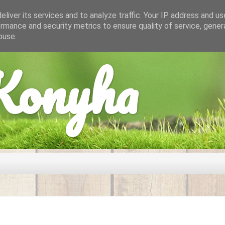
liver its services and to analyze traffic. Your IP address and u
rmance and security metrics to ensure quality of service, gene
buse.
onyha