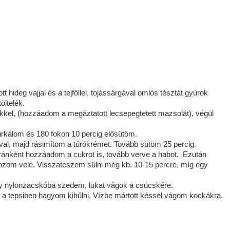
 hideg vajjal és a tejföllel, tojássárgával omlós tésztát gyúrok
öltelék.
tőkkel, (hozzáadom a megáztatott lecsepegtetett mazsolát), végül
zurkálom és 180 fokon 10 percig elősütöm.
, majd rásimítom a túrókrémet. Tovább sütöm 25 percig.
ánként hozzáadom a cukrot is, tovább verve a habot. Ezután
sozom vele. Visszateszem sülni még kb. 10-15 percre, míg egy
egy nylonzacskóba szedem, lukat vágok a csücskére.
a tepsiben hagyom kihűlni. Vízbe mártott késsel vágom kockákra.