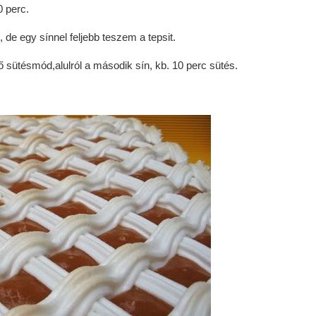
0 perc.
de egy sínnel feljebb teszem a tepsit.
ő sütésmód,alulról a második sín, kb. 10 perc sütés.