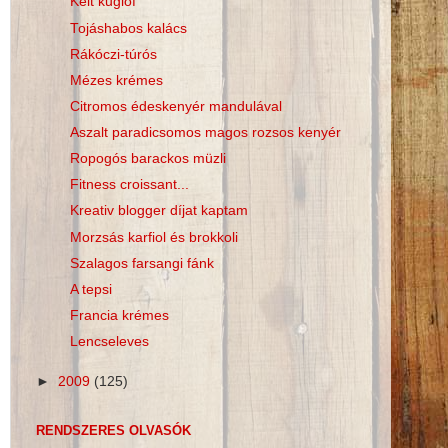
Kelt kuglóf
Tojáshabos kalács
Rákóczi-túrós
Mézes krémes
Citromos édeskenyér mandulával
Aszalt paradicsomos magos rozsos kenyér
Ropogós barackos müzli
Fitness croissant...
Kreativ blogger díjat kaptam
Morzsás karfiol és brokkoli
Szalagos farsangi fánk
A tepsi
Francia krémes
Lencseleves
►
2009
(125)
RENDSZERES OLVASÓK