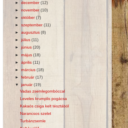
►
december
(12)
►
november
(10)
►
október
(7)
►
szeptember
(11)
►
augusztus
(8)
►
július
(11)
►
június
(20)
►
május
(18)
►
április
(11)
►
március
(18)
►
február
(17)
▼
január
(19)
Vadas zsemlegombóccal
Leveles krumplis pogácsa
Kakaós csiga kelt tésztából
Narancsos szelet
Turbánzsemle