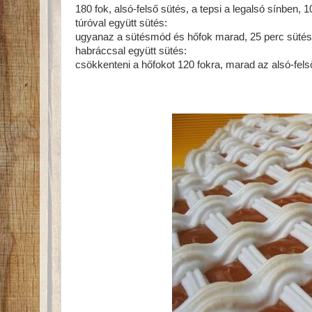
180 fok, alsó-felső sütés, a tepsi a legalsó sínben, 1
túróval együtt sütés:
ugyanaz a sütésmód és hőfok marad, 25 perc sütés, 
habráccsal együtt sütés:
csökkenteni a hőfokot 120 fokra, marad az alsó-fels