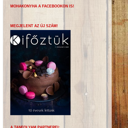
MOHAKONYHA A FACEBOOKON IS!
MEGJELENT AZ ÚJ SZÁM!
A TANFOLYAM PARTNEREI: