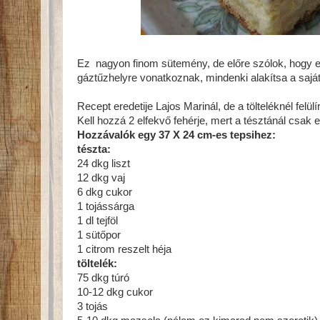
Ez nagyon finom sütemény, de előre szólok, hogy el 
gáztűzhelyre vonatkoznak, mindenki alakítsa a sajá
Recept eredetije Lajos Marinál, de a tölteléknél felü
Kell hozzá 2 elfekvő fehérje, mert a tésztánál csak
Hozzávalók egy 37 X 24 cm-es tepsihez:
tészta:
24 dkg liszt
12 dkg vaj
6 dkg cukor
1 tojássárga
1 dl tejföl
1 sütőpor
1 citrom reszelt héja
töltelék:
75 dkg túró
10-12 dkg cukor
3 tojás