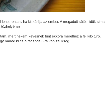
lehet rontani, ha kiszárítja az ember. A megadott sütési idők sima
t tűzhelyéhez!
lírtam, mert nekem kevésnek tűnt ekkora mérethez a fél kiló túró.
 egy marad ki és a rácshoz 3-ra van szükség.