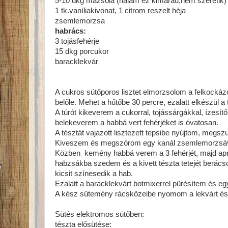
5-10 dkg mazsola (nálam ez kimarad,nem szeretik)
1 tk.vaníliakivonat, 1 citrom reszelt héja
zsemlemorzsa
habrács:
3 tojásfehérje
15 dkg porcukor
baracklekvár
A cukros sütőporos lisztet elmorzsolom a felkockázott
belőle. Mehet a hűtőbe 30 percre, ezalatt elkészül a t
A túrót kikeverem a cukorral, tojássárgákkal, ízesí
belekeverem a habbá vert fehérjéket is óvatosan.
A tésztát vajazott lisztezett tepsibe nyújtom, megs
Kiveszem és megszórom egy kanál zsemlemorzsával
Közben kemény habbá verem a 3 fehérjét, majd apr
habzsákba szedem és a kivett tészta tetejét berác
kicsit színesedik a hab.
Ezalatt a baracklekvárt botmixerrel pürésítem és 
A kész sütemény rácsközeibe nyomom a lekvárt és 
Sütés elektromos sütőben:
tészta elősütése: