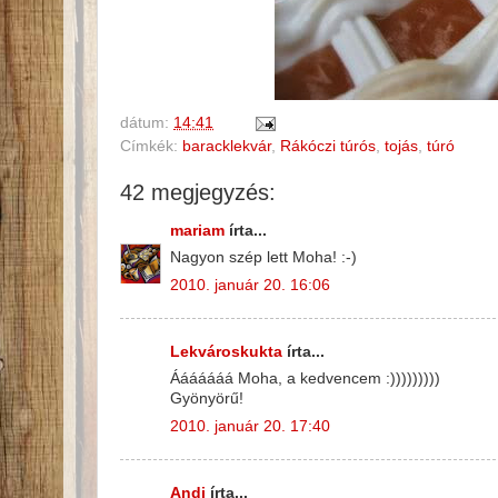
dátum:
14:41
Címkék:
baracklekvár
,
Rákóczi túrós
,
tojás
,
túró
42 megjegyzés:
mariam
írta...
Nagyon szép lett Moha! :-)
2010. január 20. 16:06
Lekvároskukta
írta...
Ááááááá Moha, a kedvencem :)))))))))
Gyönyörű!
2010. január 20. 17:40
Andi
írta...