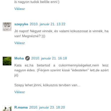
is nagyon tudok belőle enni:)
Válasz
szepyke
2010. január 21. 13:22
Jó napot! Négyet vinnék, és valami kókuszosat is vinnék, ha
van! Megnézné?:)))
Válasz
Moha
2010. január 21. 16:18
Kata ez,ha betartod a cukormennyiségeket,nem lesz
nagyon édes. (Férjem szerint kissé "édestelen" lett,de azért
jó)
Szepy lehet jönni, kókuszos tervben van...
Válasz
R.mama
2010. január 23. 18:20