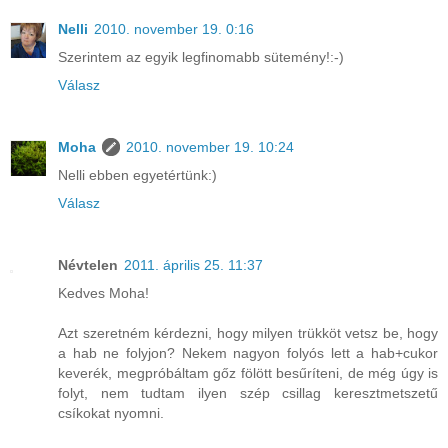
Nelli
2010. november 19. 0:16
Szerintem az egyik legfinomabb sütemény!:-)
Válasz
Moha
2010. november 19. 10:24
Nelli ebben egyetértünk:)
Válasz
Névtelen
2011. április 25. 11:37
Kedves Moha!
Azt szeretném kérdezni, hogy milyen trükköt vetsz be, hogy
a hab ne folyjon? Nekem nagyon folyós lett a hab+cukor
keverék, megpróbáltam gőz fölött besűríteni, de még úgy is
folyt, nem tudtam ilyen szép csillag keresztmetszetű
csíkokat nyomni.