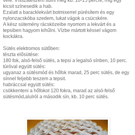
vele. Visszateszem sülni még kb. 10-15 percre, míg egy
kicsit színesedik a hab.
Ezalatt a baracklekvárt botmixerrel pürésítem és egy
nylonzacskóba szedem, lukat vágok a csücskére.
A kész sütemény rácsközeibe nyomom a lekvárt és a
tepsiben hagyom kihűlni. Vízbe mártott késsel vágom
kockákra.
Sütés elektromos sütőben:
tészta elősütése:
180 fok, alsó-felső sütés, a tepsi a legalsó sínben, 10 perc.
túróval együtt sütés:
ugyanaz a sütésmód és hőfok marad, 25 perc sütés, de egy
sínnel feljebb teszem a tepsit.
habráccsal együtt sütés:
csökkenteni a hőfokot 120 fokra, marad az alsó-felső
sütésmód,alulról a második sín, kb. 10 perc sütés.