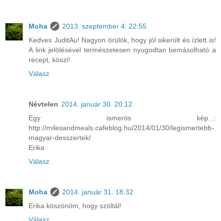
Moha
2013. szeptember 4. 22:55
Kedves JuditAu! Nagyon örülök, hogy jól sikerült és ízlett is!
A link jelölésével természetesen nyugodtan bemásolható a
recept, köszi!
Válasz
Névtelen
2014. január 30. 20:12
Egy ismerös kép...:
http://milesandmeals.cafeblog.hu/2014/01/30/legismertebb-
magyar-desszertek/
Erika
Válasz
Moha
2014. január 31. 18:32
Erika köszönöm, hogy szóltál!
Válasz