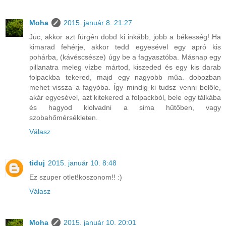
Moha
2015. január 8. 21:27
Juc, akkor azt fürgén dobd ki inkább, jobb a békesség! Ha
kimarad fehérje, akkor tedd egyesével egy apró kis
pohárba, (kávéscsésze) úgy be a fagyasztóba. Másnap egy
pillanatra meleg vízbe mártod, kiszeded és egy kis darab
folpackba tekered, majd egy nagyobb műa. dobozban
mehet vissza a fagyóba. Így mindig ki tudsz venni belőle,
akár egyesével, azt kitekered a folpackból, bele egy tálkába
és hagyod kiolvadni a sima hűtőben, vagy
szobahőmérsékleten.
Válasz
tiduj
2015. január 10. 8:48
Ez szuper otlet!koszonom!! :)
Válasz
Moha
2015. január 10. 20:01