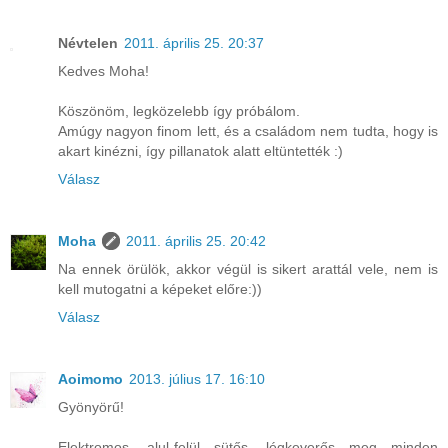
Névtelen
2011. április 25. 20:37
Kedves Moha!
Köszönöm, legközelebb így próbálom.
Amúgy nagyon finom lett, és a családom nem tudta, hogy is
akart kinézni, így pillanatok alatt eltüntették :)
Válasz
Moha
2011. április 25. 20:42
Na ennek örülök, akkor végül is sikert arattál vele, nem is
kell mutogatni a képeket előre:))
Válasz
Aoimomo
2013. július 17. 16:10
Gyönyörű!
Elektromos, alul-felül sütős, légkeverős meg minden