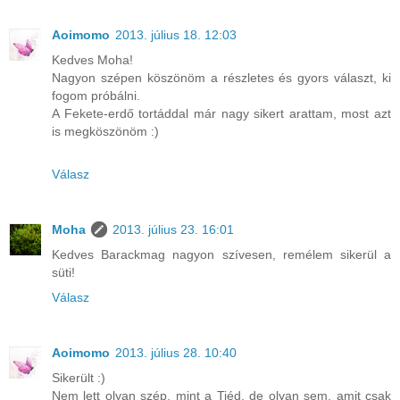
Aoimomo
2013. július 18. 12:03
Kedves Moha!
Nagyon szépen köszönöm a részletes és gyors választ, ki
fogom próbálni.
A Fekete-erdő tortáddal már nagy sikert arattam, most azt
is megköszönöm :)
Válasz
Moha
2013. július 23. 16:01
Kedves Barackmag nagyon szívesen, remélem sikerül a
süti!
Válasz
Aoimomo
2013. július 28. 10:40
Sikerült :)
Nem lett olyan szép, mint a Tiéd, de olyan sem, amit csak