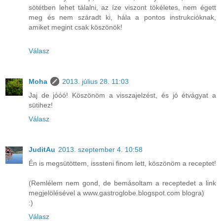
sötétben lehet tálalni, az íze viszont tökéletes, nem égett
meg és nem száradt ki, hála a pontos instrukcióknak,
amiket megint csak köszönök!
Válasz
Moha
2013. július 28. 11:03
Jaj de jóóó! Köszönöm a visszajelzést, és jó étvágyat a
sütihez!
Válasz
JuditAu
2013. szeptember 4. 10:58
Én is megsütöttem, isssteni finom lett, köszönöm a receptet!
(Remlélem nem gond, de bemásoltam a receptedet a link
megjelölésével a www.gastroglobe.blogspot.com blogra)
:)
Válasz