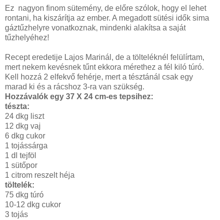
Ez nagyon finom sütemény, de előre szólok, hogy el lehet
rontani, ha kiszárítja az ember. A megadott sütési idők sima
gáztűzhelyre vonatkoznak, mindenki alakítsa a saját
tűzhelyéhez!
Recept eredetije Lajos Marinál, de a tölteléknél felülírtam,
mert nekem kevésnek tűnt ekkora mérethez a fél kiló túró.
Kell hozzá 2 elfekvő fehérje, mert a tésztánál csak egy
marad ki és a rácshoz 3-ra van szükség.
Hozzávalók egy 37 X 24 cm-es tepsihez:
tészta:
24 dkg liszt
12 dkg vaj
6 dkg cukor
1 tojássárga
1 dl tejföl
1 sütőpor
1 citrom reszelt héja
töltelék:
75 dkg túró
10-12 dkg cukor
3 tojás