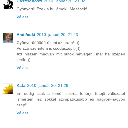
Gasztroboszi
2010. január 20. 21:02
Gyönyörű! Ezek a hullámok!! Mesések!
Válasz
Andi/cuki
2010. január 20. 21:23
Gyönyörűűűűűű-üzeni az uram!:-))
Persze szerintem is csodaszép!:-)))
Azt hiszem megvan mit sütök hétvégén, már ha szépen
kérik:-))
Válasz
Kata
2010. január 20. 21:28
Én eddig csak a tömör cukros fehérje tetejű változatot
ismertem, ez sokkal szimpatikusabb és nagyon-nagyon
szép!!!
Válasz