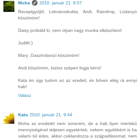
Moha
2010. január 21. 8:07
Receptgyűjtő, Lekvároskukta, Andi, Raindrop, Lúdanyó
köszönöm!
Daisy próbáld ki, nem olyan nagy munka elkészíteni!
Judith:)
Mary ,Gasztroboszi köszönöm!
Andi köszönöm, biztos szépen fogja kérni!
Kata én úgy tudom ez az eredeti, és bőven elég rá ennyi
hab!
Válasz
Kata
2010. január 21. 9:44
Moha az eredetét nem ismerem, de a hab ilyen mértékű
mennyiségével teljesen egyetértek; nekem egyébként is ha
valami túl édes, akkor csiklandozza a szájpadlásomat, nem