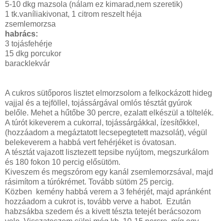
5-10 dkg mazsola (nálam ez kimarad,nem szeretik)
1 tk.vaníliakivonat, 1 citrom reszelt héja
zsemlemorzsa
habrács:
3 tojásfehérje
15 dkg porcukor
baracklekvár
A cukros sütőporos lisztet elmorzsolom a felkockázott hideg
vajjal és a tejföllel, tojássárgával omlós tésztát gyúrok
belőle. Mehet a hűtőbe 30 percre, ezalatt elkészül a töltelék.
A túrót kikeverem a cukorral, tojássárgákkal, ízesítőkkel,
(hozzáadom a megáztatott lecsepegtetett mazsolát), végül
belekeverem a habbá vert fehérjéket is óvatosan.
A tésztát vajazott lisztezett tepsibe nyújtom, megszurkálom
és 180 fokon 10 percig elősütöm.
Kiveszem és megszórom egy kanál zsemlemorzsával, majd
rásimítom a túrókrémet. Tovább sütöm 25 percig.
Közben kemény habbá verem a 3 fehérjét, majd apránként
hozzáadom a cukrot is, tovább verve a habot. Ezután
habzsákba szedem és a kivett tészta tetejét berácsozom