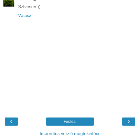
Szívesen:))
Válasz
‹
›
Főoldal
Internetes verzió megtekintése