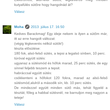
kutyafülés sütőre hogy hangolnád át?
Válasz
Moha
2013. július 17. 16:50
Kedves Barackmag! Egy ideje nekem is ilyen a sütőm már,
itt az erre hangolt változat:
(végig légkeverés nélkül sütök!)
tészta elősütése:
180 fok, alsó-felső sütés, a tepsi a legalsó sínben, 10 perc.
túróval együtt sütés:
ugyanaz a sütésmód és hőfok marad, 25 perc sütés, de egy
sínnel feljebb teszem a tepsit.
habráccsal együtt sütés:
csökkenteni a hőfokot 120 fokra, marad az alsó-felső
sütésmód,alulról a második sín, kb. 10 perc sütés.
De mindezzel együtt minden sütő más, tehát figyeld a
tésztát, főleg a habbal sütésnél, ne barnuljon meg nagyon a
teteje!
Válasz