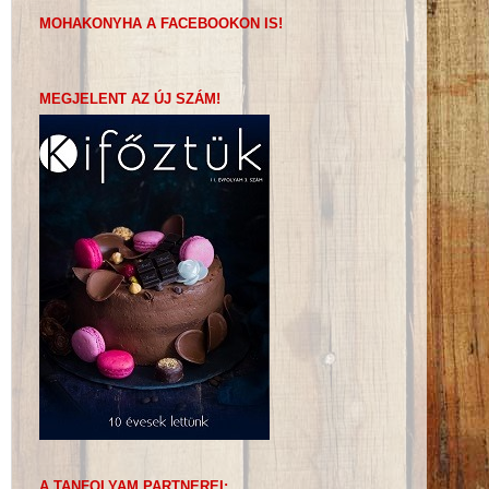
MOHAKONYHA A FACEBOOKON IS!
MEGJELENT AZ ÚJ SZÁM!
A TANFOLYAM PARTNEREI: