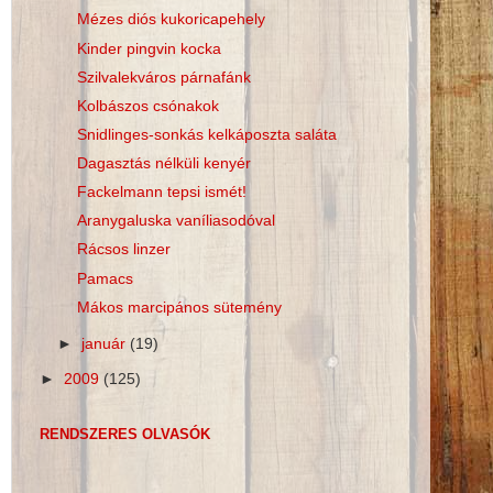
Mézes diós kukoricapehely
Kinder pingvin kocka
Szilvalekváros párnafánk
Kolbászos csónakok
Snidlinges-sonkás kelkáposzta saláta
Dagasztás nélküli kenyér
Fackelmann tepsi ismét!
Aranygaluska vaníliasodóval
Rácsos linzer
Pamacs
Mákos marcipános sütemény
►
január
(19)
►
2009
(125)
RENDSZERES OLVASÓK