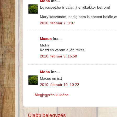
Moha
írta...
Egycsipet,ha ír valamit erről,akkor beírom!
Mary köszönöm, pedig nem is ehetett belőle,cs
2010. február 7. 9:07
Macus
írta...
Moha!
Köszi és várom a jóhíreket.
2010. február 9. 16:58
Moha
írta...
Macus én is:)
2010. február 10. 10:22
Megjegyzés küldése
Újabb bejegyzés