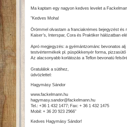
Ma kaptam egy nagyon kedves levelet a Fackelmann
"Kedves Moha!
Örömmel olvastam a franciakrémes bejegyzést és m
Kaiser’s, Interspar, Cora és Praktiker hálózatban elé
Apró megjegyzés: a gyémántzománc bevonatos alj 
testvértermékek pl. püspökkenyér forma, pizzasütő
Az alacsonyabb korlátozás a Teflon bevonatú felsőr
Gratulálok a sütihez,
üdvözlettel:
Hagymásy Sándor
www.fackelmann.hu
hagymasy.sandor@fackelmann.hu
Tel.: +36 1 432 1477; Fax: + 36 1 432 1475
Mobil: + 36 20 923 2966"
Kedves Hagymásy Sándor!