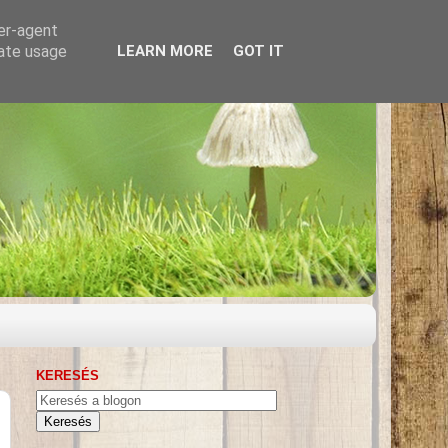
ser-agent
rate usage
LEARN MORE
GOT IT
KERESÉS