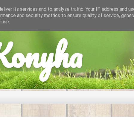
liver its services and to analyze traffic. Your IP address and u
rmance and security metrics to ensure quality of service, gene
buse.
onyha