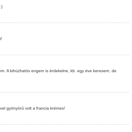
:)
i!
tem. A kihúzhatós engem is érdekelne, kb. egy éve keresem, de
l gyönyörű volt a francia krémes!