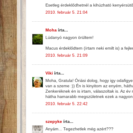
Esetleg érdeklődhetnél a kihúzható kenyérsütő
2010. február 5. 21:04
Moha
írta...
Lúdanyó nagyon örültem!
Macus érdeklődtem (írtam neki emilt is) a fej
2010. február 5. 21:09
Viki
írta...
Moha, Gratula! Óriási dolog, hogy igy odafigye
van a szeme :)) Én is kinyitom az enyém, háth
Zenkeréknek én is irtam, válaszoltak is. Az év
hátha hamarabb megszületnek ezek a nagyon 
2010. február 5. 22:42
szepyke
írta...
Anyám... Tegezhetlek még azért???