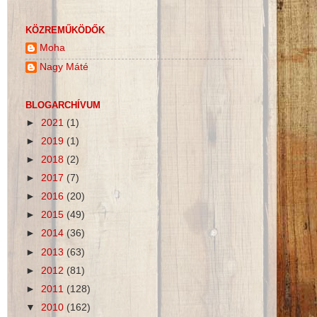
KÖZREMŰKÖDŐK
Moha
Nagy Máté
BLOGARCHÍVUM
►
2021
(1)
►
2019
(1)
►
2018
(2)
►
2017
(7)
►
2016
(20)
►
2015
(49)
►
2014
(36)
►
2013
(63)
►
2012
(81)
►
2011
(128)
▼
2010
(162)