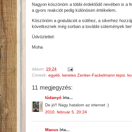
Nagyon köszönöm a többi érdeklődő nevében is a felvi
a gyors reakciót pedig különösen értékelem.
Köszönöm a gratulációt a sütihez, a sikerhez hozzáj
következnek még sorban a további sütemények be
Üdvözlettel:
Moha
dátum:
19:24
Címkék:
egyéb
,
keretes Zenker-Fackelmann tepsi
,
ko
11 megjegyzés:
lúdanyó
írta...
De jó!! Nagy hatalom az internet :)
2010. február 5. 20:24
Macus
írta...