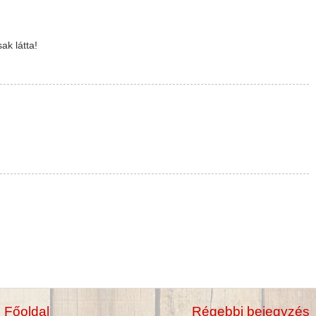
ak látta!
Főoldal
Régebbi bejegyzés