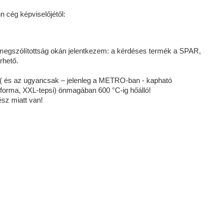
 cég képviselőjétől:
egszólítottság okán jelentkezem: a kérdéses termék a SPAR,
rhető.
( és az ugyancsak – jelenleg a METRO-ban - kapható
 forma, XXL-tepsi) önmagában 600 °C-ig hőálló!
ész miatt van!