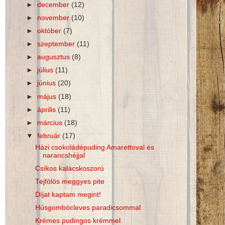
►
december
(12)
►
november
(10)
►
október
(7)
►
szeptember
(11)
►
augusztus
(8)
►
július
(11)
►
június
(20)
►
május
(18)
►
április
(11)
►
március
(18)
▼
február
(17)
Házi csokoládépuding Amarettoval és
narancshéjjal
Csíkos kalácskoszorú
Tejfölös meggyes pite
Díjat kaptam megint!
Húsgombócleves paradicsommal
Krémes pudingos krémmel