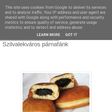
This site uses cookies from Google to deliver its services
Moha Konyha
and to analyze traffic. Your IP address and user-agent are
shared with Google along with performance and security
metrics to ensure quality of service, generate usage
statistics, and to detect and address abuse.
▼
LEARN MORE
GOT IT
2010. február 13., szombat
Szilvalekváros párnafánk