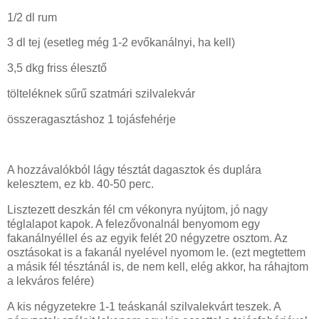
1/2 dl rum
3 dl tej (esetleg még 1-2 evőkanálnyi, ha kell)
3,5 dkg friss élesztő
tölteléknek sűrű szatmári szilvalekvár
összeragasztáshoz 1 tojásfehérje
A hozzávalókból lágy tésztát dagasztok és duplára
kelesztem, ez kb. 40-50 perc.
Lisztezett deszkán fél cm vékonyra nyújtom, jó nagy
téglalapot kapok. A felezővonalnál benyomom egy
fakanálnyéllel és az egyik felét 20 négyzetre osztom. Az
osztásokat is a fakanál nyelével nyomom le. (ezt megtettem
a másik fél tésztánál is, de nem kell, elég akkor, ha ráhajtom
a lekváros felére)
A kis négyzetekre 1-1 teáskanál szilvalekvárt teszek. A