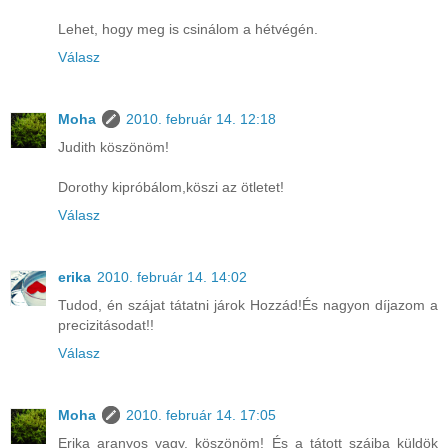
Lehet, hogy meg is csinálom a hétvégén.
Válasz
Moha
2010. február 14. 12:18
Judith köszönöm!
Dorothy kipróbálom,köszi az ötletet!
Válasz
erika
2010. február 14. 14:02
Tudod, én szájat tátatni járok Hozzád!És nagyon díjazom a
precizitásodat!!
Válasz
Moha
2010. február 14. 17:05
Erika aranyos vagy, köszönöm! És a tátott szájba küldök