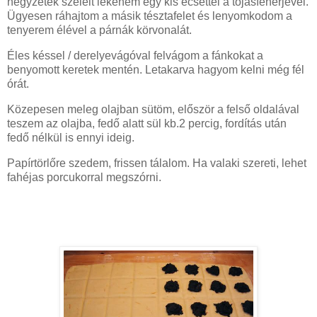
négyzetek széleit lekenem egy kis ecsettel a tojásfehérjével.
Ügyesen ráhajtom a másik tésztafelet és lenyomkodom a
tenyerem élével a párnák körvonalát.
Éles késsel / derelyevágóval felvágom a fánkokat a
benyomott keretek mentén. Letakarva hagyom kelni még fél
órát.
Közepesen meleg olajban sütöm, először a felső oldalával
teszem az olajba, fedő alatt sül kb.2 percig, fordítás után
fedő nélkül is ennyi ideig.
Papírtörlőre szedem, frissen tálalom. Ha valaki szereti, lehet
fahéjas porcukorral megszórni.