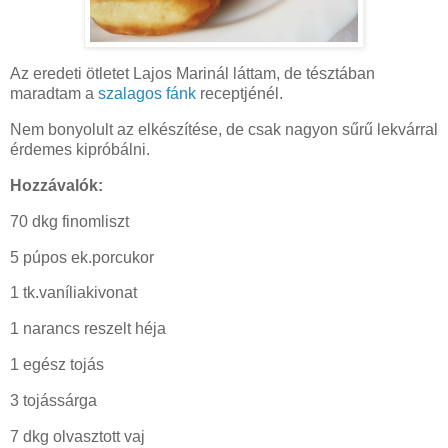
Az eredeti ötletet Lajos Marinál láttam, de tésztában
maradtam a
szalagos fánk
receptjénél.
Nem bonyolult az elkészítése, de csak nagyon sűrű lekvárral
érdemes kipróbálni.
Hozzávalók:
70 dkg finomliszt
5 púpos ek.porcukor
1 tk.vaníliakivonat
1 narancs reszelt héja
1 egész tojás
3 tojássárga
7 dkg olvasztott vaj