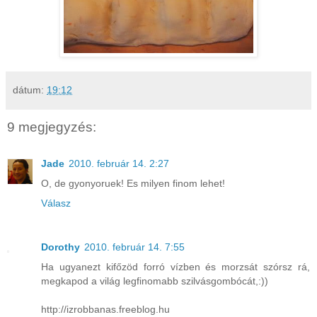
dátum:
19:12
9 megjegyzés:
Jade
2010. február 14. 2:27
O, de gyonyoruek! Es milyen finom lehet!
Válasz
Dorothy
2010. február 14. 7:55
Ha ugyanezt kifőzöd forró vízben és morzsát szórsz rá,
megkapod a világ legfinomabb szilvásgombócát,:))
http://izrobbanas.freeblog.hu