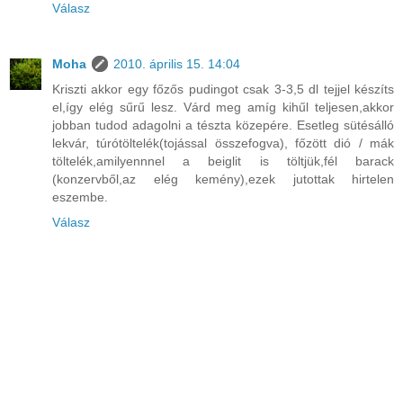
Válasz
Moha
2010. április 15. 14:04
Kriszti akkor egy főzős pudingot csak 3-3,5 dl tejjel készíts
el,így elég sűrű lesz. Várd meg amíg kihűl teljesen,akkor
jobban tudod adagolni a tészta közepére. Esetleg sütésálló
lekvár, túrótöltelék(tojással összefogva), főzött dió / mák
töltelék,amilyennnel a beiglit is töltjük,fél barack
(konzervből,az elég kemény),ezek jutottak hirtelen
eszembe.
Válasz