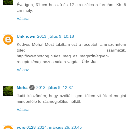
Éva igen, 31 cm hosszú és 12 cm széles a formám. Kb. 5
cm mély.
Válasz
Unknown
2013. július 9. 10:18
Kedves Moha! Most találtam ezt a receptet, ami szerintem
tőled származik.
http://www.hotdog.hu/ez_meg_az_magazin/egyeb-
receptek/majonezes-salata-vagdalt Üdv. Judit
Válasz
Moha
2013. július 9. 12:37
Judit köszönöm, hogy szóltál, igen, tőlem vitték el megint
mindenféle forrásmegjelölés nélkül.
Válasz
vorsi0128
2014. március 26. 20:45