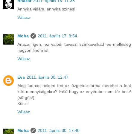
Anazar
2011. április 16. 11:35
Annyira vidám, annyira színes!
Válasz
Moha
2011. április 17. 9:54
Anazar igen, ez valódi tavaszi színkavalkád és mellesleg
nagyon finom is!
Válasz
Eva
2011. április 30. 12:47
Meg tudnád nekem írni az őzgerinc forma méreteit a fent
leírt mennyiségekre? Félő hogy az enyémbe nem fér bele!
(sürgős!)
Köszi!
Válasz
Moha
2011. április 30. 17:40