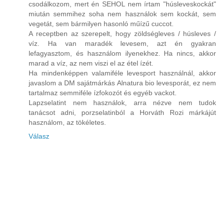
csodálkozom, mert én SEHOL nem írtam "húsleveskockát"
miután semmihez soha nem használok sem kockát, sem
vegetát, sem bármilyen hasonló műízű cuccot.
A receptben az szerepelt, hogy zöldségleves / húsleves /
víz. Ha van maradék levesem, azt én gyakran
lefagyasztom, és használom ilyenekhez. Ha nincs, akkor
marad a víz, az nem viszi el az étel ízét.
Ha mindenképpen valamiféle levesport használnál, akkor
javaslom a DM sajátmárkás Alnatura bio levesporát, ez nem
tartalmaz semmiféle ízfokozót és egyéb vackot.
Lapzselatint nem használok, arra nézve nem tudok
tanácsot adni, porzselatinból a Horváth Rozi márkájút
használom, az tökéletes.
Válasz