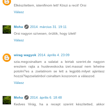
Elkészítettem, istenifinom lett! Köszi a recit! Orsi
Válasz
Moha
2014. március 31. 19:11
Orsi nagyon szívesen, örülök, hogy ízlett!
Válasz
wirag wagyok
2014. április 4. 23:09
szia.megcsinaltam a salatat a leirtak szerint.de nagyon
ereztem rajta a husleveskocka izet.massal nem lehetne
potolni?es a zselatinom se lett a legjobb.milyet ajánlasz
hozzá?lapzselatinbol csinaltam.koszonom a vàlaszod.
Válasz
Moha
2014. április 6. 18:48
Kedves Virág, ha a recept szerint készítetted, akkor