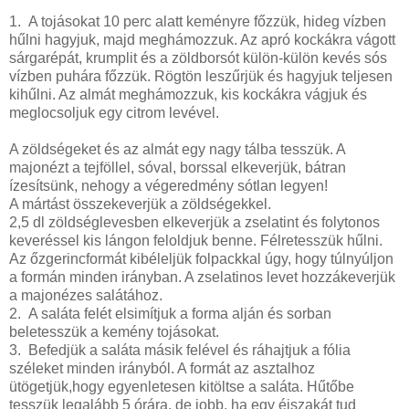
1. A tojásokat 10 perc alatt keményre főzzük, hideg vízben
hűlni hagyjuk, majd meghámozzuk. Az apró kockákra vágott
sárgarépát, krumplit és a zöldborsót külön-külön kevés sós
vízben puhára főzzük. Rögtön leszűrjük és hagyjuk teljesen
kihűlni. Az almát meghámozzuk, kis kockákra vágjuk és
meglocsoljuk egy citrom levével.
A zöldségeket és az almát egy nagy tálba tesszük. A
majonézt a tejföllel, sóval, borssal elkeverjük, bátran
ízesítsünk, nehogy a végeredmény sótlan legyen!
A mártást összekeverjük a zöldségekkel.
2,5 dl zöldséglevesben elkeverjük a zselatint és folytonos
keveréssel kis lángon feloldjuk benne. Félretesszük hűlni.
Az őzgerincformát kibéleljük folpackkal úgy, hogy túlnyúljon
a formán minden irányban. A zselatinos levet hozzákeverjük
a majonézes salátához.
2. A saláta felét elsimítjuk a forma alján és sorban
beletesszük a kemény tojásokat.
3. Befedjük a saláta másik felével és ráhajtjuk a fólia
széleket minden irányból. A formát az asztalhoz
ütögetjük,hogy egyenletesen kitöltse a saláta. Hűtőbe
tesszük legalább 5 órára, de jobb, ha egy éjszakát tud