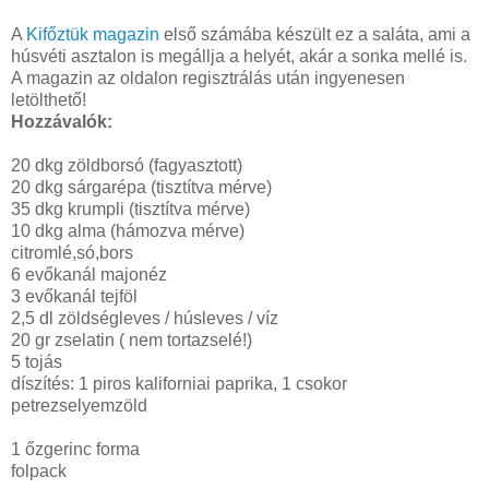
A
Kifőztük magazin
első számába készült ez a saláta, ami a
húsvéti asztalon is megállja a helyét, akár a sonka mellé is.
A magazin az oldalon regisztrálás után ingyenesen
letölthető!
Hozzávalók:
20 dkg zöldborsó (fagyasztott)
20 dkg sárgarépa (tisztítva mérve)
35 dkg krumpli (tisztítva mérve)
10 dkg alma (hámozva mérve)
citromlé,só,bors
6 evőkanál majonéz
3 evőkanál tejföl
2,5 dl zöldségleves / húsleves / víz
20 gr zselatin ( nem tortazselé!)
5 tojás
díszítés: 1 piros kaliforniai paprika, 1 csokor
petrezselyemzöld
1 őzgerinc forma
folpack