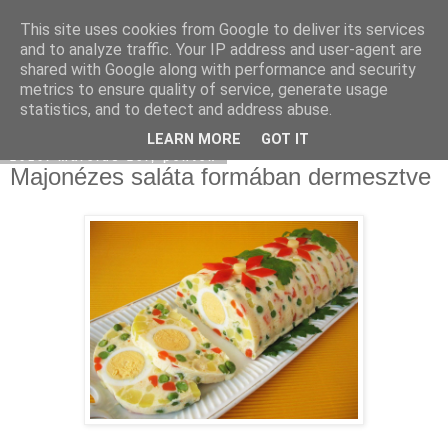
This site uses cookies from Google to deliver its services
Moha Konyha
and to analyze traffic. Your IP address and user-agent are
shared with Google along with performance and security
metrics to ensure quality of service, generate usage
statistics, and to detect and address abuse.
▼
LEARN MORE
GOT IT
2010. március 26., péntek
Majonézes saláta formában dermesztve