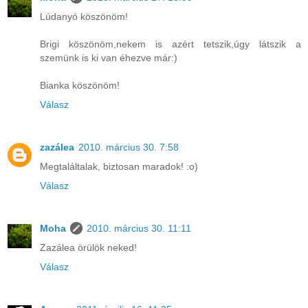
Lúdanyó köszönöm!
Brigi köszönöm,nekem is azért tetszik,úgy látszik a
szemünk is ki van éhezve már:)
Bianka köszönöm!
Válasz
zazálea
2010. március 30. 7:58
Megtaláltalak, biztosan maradok! :o)
Válasz
Moha
2010. március 30. 11:11
Zazálea örülök neked!
Válasz