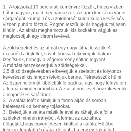
1. A tojásokat 10 perc alatt keményre főzzük, hideg vízben
hűlni hagyjuk, majd meghámozzuk. Az apró kockákra vágott
sárgarépát, krumplit és a zöldborsót külön-külön kevés sós
vízben puhára főzzük. Rögtön leszűrjük és hagyjuk teljesen
kihűlni. Az almát meghámozzuk, kis kockákra vágjuk és
meglocsoljuk egy citrom levével.
A zöldségeket és az almát egy nagy tálba tesszük. A
majonézt a tejföllel, sóval, borssal elkeverjük, bátran
ízesítsünk, nehogy a végeredmény sótlan legyen!
A mártást összekeverjük a zöldségekkel.
2,5 dl zöldséglevesben elkeverjük a zselatint és folytonos
keveréssel kis lángon feloldjuk benne. Félretesszük hűlni.
Az őzgerincformát kibéleljük folpackkal úgy, hogy túlnyúljon
a formán minden irányban. A zselatinos levet hozzákeverjük
a majonézes salátához.
2. A saláta felét elsimítjuk a forma alján és sorban
beletesszük a kemény tojásokat.
3. Befedjük a saláta másik felével és ráhajtjuk a fólia
széleket minden irányból. A formát az asztalhoz
ütögetjük,hogy egyenletesen kitöltse a saláta. Hűtőbe
tesszük legalább 5 órára, de jobb, ha egy éjszakát tud