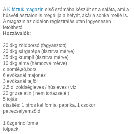
A
Kifőztük magazin
első számába készült ez a saláta, ami a
húsvéti asztalon is megállja a helyét, akár a sonka mellé is.
A magazin az oldalon regisztrálás után ingyenesen
letölthető!
Hozzávalók:
20 dkg zöldborsó (fagyasztott)
20 dkg sárgarépa (tisztítva mérve)
35 dkg krumpli (tisztítva mérve)
10 dkg alma (hámozva mérve)
citromlé,só,bors
6 evőkanál majonéz
3 evőkanál tejföl
2,5 dl zöldségleves / húsleves / víz
20 gr zselatin ( nem tortazselé!)
5 tojás
díszítés: 1 piros kaliforniai paprika, 1 csokor
petrezselyemzöld
1 őzgerinc forma
folpack