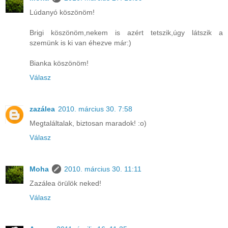
Lúdanyó köszönöm!
Brigi köszönöm,nekem is azért tetszik,úgy látszik a
szemünk is ki van éhezve már:)
Bianka köszönöm!
Válasz
zazálea
2010. március 30. 7:58
Megtaláltalak, biztosan maradok! :o)
Válasz
Moha
2010. március 30. 11:11
Zazálea örülök neked!
Válasz