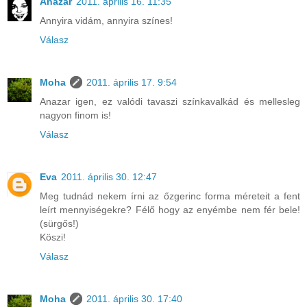
Anazar
2011. április 16. 11:35
Annyira vidám, annyira színes!
Válasz
Moha
2011. április 17. 9:54
Anazar igen, ez valódi tavaszi színkavalkád és mellesleg
nagyon finom is!
Válasz
Eva
2011. április 30. 12:47
Meg tudnád nekem írni az őzgerinc forma méreteit a fent
leírt mennyiségekre? Félő hogy az enyémbe nem fér bele!
(sürgős!)
Köszi!
Válasz
Moha
2011. április 30. 17:40