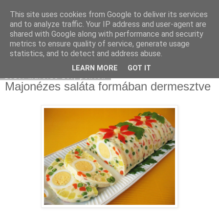
This site uses cookies from Google to deliver its services
Moha Konyha
and to analyze traffic. Your IP address and user-agent are
shared with Google along with performance and security
metrics to ensure quality of service, generate usage
statistics, and to detect and address abuse.
▼
LEARN MORE
GOT IT
2010. március 26., péntek
Majonézes saláta formában dermesztve