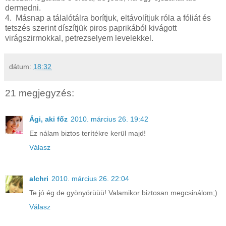
dermedni.
4. Másnap a tálalótálra borítjuk, eltávolítjuk róla a fóliát és
tetszés szerint díszítjük piros paprikából kivágott
virágszirmokkal, petrezselyem levelekkel.
dátum:
18:32
21 megjegyzés:
Ági, aki főz
2010. március 26. 19:42
Ez nálam biztos terítékre kerül majd!
Válasz
alchri
2010. március 26. 22:04
Te jó ég de gyönyörüüü! Valamikor biztosan megcsinálom;)
Válasz