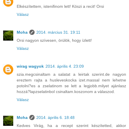
Elkészítettem, istenifinom lett! Köszi a recit! Orsi
Válasz
Moha
2014. március 31. 19:11
Orsi nagyon szívesen, örülök, hogy ízlett!
Válasz
wirag wagyok
2014. április 4. 23:09
szia.megcsinaltam a salatat a leirtak szerint.de nagyon
ereztem rajta a husleveskocka izet.massal nem lehetne
potolni?es a zselatinom se lett a legjobb.milyet ajánlasz
hozzá?lapzselatinbol csinaltam.koszonom a vàlaszod.
Válasz
Moha
2014. április 6. 18:48
Kedves Virág, ha a recept szerint készítetted, akkor