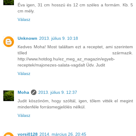
Éva igen, 31 cm hosszú és 12 cm széles a formám. Kb. 5
cm mély.
Válasz
Unknown
2013. július 9. 10:18
Kedves Moha! Most találtam ezt a receptet, ami szerintem
tőled származik.
http://www.hotdog.hu/ez_meg_az_magazin/egyeb-
receptek/majonezes-salata-vagdalt Üdv. Judit
Válasz
Moha
2013. július 9. 12:37
Judit köszönöm, hogy szóltál, igen, tőlem vitték el megint
mindenféle forrásmegjelölés nélkül.
Válasz
vorsi0128
2014. március 26. 20:45