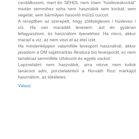
csodálkozom, mert én SEHOL nem írtam "húsleveskockát"
miután semmihez soha nem használok sem kockát, sem
vegetát, sem bármilyen hasonló műízű cuccot.
A receptben az szerepelt, hogy zöldségleves / húsleves /
víz. Ha van maradék levesem, azt én gyakran
lefagyasztom, és használom ilyenekhez. Ha nincs, akkor
marad a víz, az nem viszi el az étel ízét.
Ha mindenképpen valamiféle levesport használnál, akkor
javaslom a DM sajátmárkás Alnatura bio levesporát, ez nem
tartalmaz semmiféle ízfokozót és egyéb vackot.
Lapzselatint nem használok, arra nézve nem tudok
tanácsot adni, porzselatinból a Horváth Rozi márkájút
használom, az tökéletes.
Válasz