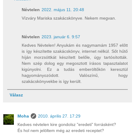
Névtelen
2022. május 11. 20:48
Vízváry Mariska szakácskönyve. Nekem megvan.
Névtelen
2023. január 6. 9:57
Kedves Névtelen! Anyukám és nagymamám 1957 előtt
is így készítette szakácskönyv, internet nélkül. Sőt hűtő
híján morzsóttkát készített belőle, úgy tartósították.
Nem szép dolog egy megosztott írásos tapasztalatot
kigúnyolni. Ez a tudás emberöltőkön keresztül
hagyományozódott. Valószínű, hogy
szakácskönyvekbe is így került.
Válasz
Moha
2010. április 27. 17:29
Kedves névtelen kire gondolsz "eredeti" forrásként?
És hol nem jelöltem még az eredeti receptet?