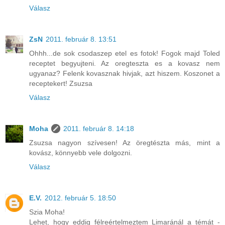
Válasz
ZsN
2011. február 8. 13:51
Ohhh...de sok csodaszep etel es fotok! Fogok majd Toled
receptet begyujteni. Az oregteszta es a kovasz nem
ugyanaz? Felenk kovasznak hivjak, azt hiszem. Koszonet a
receptekert! Zsuzsa
Válasz
Moha
2011. február 8. 14:18
Zsuzsa nagyon szívesen! Az öregtészta más, mint a
kovász, könnyebb vele dolgozni.
Válasz
E.V.
2012. február 5. 18:50
Szia Moha!
Lehet, hogy eddig félreértelmeztem Limaránál a témát -