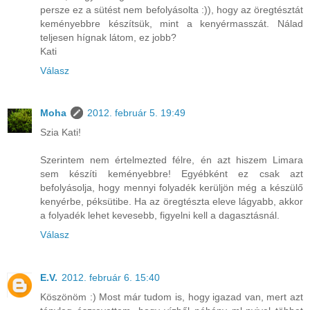
persze ez a sütést nem befolyásolta :)), hogy az öregtésztát
keményebbre készítsük, mint a kenyérmasszát. Nálad
teljesen hígnak látom, ez jobb?
Kati
Válasz
Moha
2012. február 5. 19:49
Szia Kati!
Szerintem nem értelmezted félre, én azt hiszem Limara
sem készíti keményebbre! Egyébként ez csak azt
befolyásolja, hogy mennyi folyadék kerüljön még a készülő
kenyérbe, péksütibe. Ha az öregtészta eleve lágyabb, akkor
a folyadék lehet kevesebb, figyelni kell a dagasztásnál.
Válasz
E.V.
2012. február 6. 15:40
Köszönöm :) Most már tudom is, hogy igazad van, mert azt