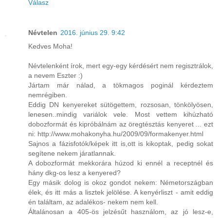
Válasz
Névtelen
2016. június 29. 9:42
Kedves Moha!
Névtelenként írok, mert egy-egy kérdésért nem regisztrálok,
a nevem Eszter :)
Jártam már nálad, a tökmagos poginál kérdeztem
nemrégiben.
Eddig DN kenyereket sütögettem, rozsosan, tönkölyösen,
lenesen..mindig variálok vele. Most vettem kihúzható
dobozformát és kipróbálnám az öregtésztás kenyeret ... ezt
ni: http://www.mohakonyha.hu/2009/09/formakenyer.html
Sajnos a fázisfotók/képek itt is,ott is kikoptak, pedig sokat
segítene nekem járatlannak.
A dobozformát mekkorára húzod ki ennél a receptnél és
hány dkg-os lesz a kenyered?
Egy másik dolog is okoz gondot nekem: Németországban
élek, és itt más a lisztek jelölése. A kenyérliszt - amit eddig
én találtam, az adalékos- nekem nem kell.
Általánosan a 405-ös jelzésűt használom, az jó lesz-e,