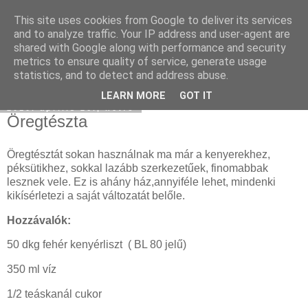
This site uses cookies from Google to deliver its services
Moha Konyha
and to analyze traffic. Your IP address and user-agent are
shared with Google along with performance and security
metrics to ensure quality of service, generate usage
statistics, and to detect and address abuse.
▼
LEARN MORE
GOT IT
2010. április 26., hétfő
Öregtészta
Öregtésztát sokan használnak ma már a kenyerekhez,
péksütikhez, sokkal lazább szerkezetűek, finomabbak
lesznek vele. Ez is ahány ház,annyiféle lehet, mindenki
kikísérletezi a saját változatát belőle.
Hozzávalók:
50 dkg fehér kenyérliszt ( BL 80 jelű)
350 ml víz
1/2 teáskanál cukor