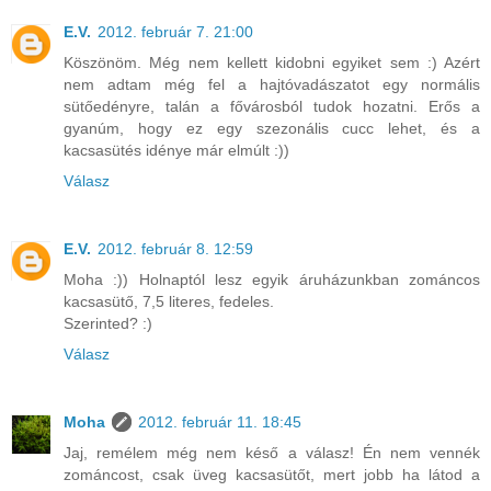
E.V.
2012. február 7. 21:00
Köszönöm. Még nem kellett kidobni egyiket sem :) Azért
nem adtam még fel a hajtóvadászatot egy normális
sütőedényre, talán a fővárosból tudok hozatni. Erős a
gyanúm, hogy ez egy szezonális cucc lehet, és a
kacsasütés idénye már elmúlt :))
Válasz
E.V.
2012. február 8. 12:59
Moha :)) Holnaptól lesz egyik áruházunkban zománcos
kacsasütő, 7,5 literes, fedeles.
Szerinted? :)
Válasz
Moha
2012. február 11. 18:45
Jaj, remélem még nem késő a válasz! Én nem vennék
zománcost, csak üveg kacsasütőt, mert jobb ha látod a