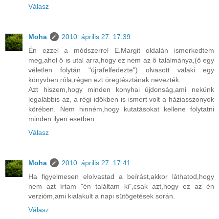
Válasz
Moha
2010. április 27. 17:39
Én ezzel a módszerrel E.Margit oldalán ismerkedtem
meg,ahol ő is utal arra,hogy ez nem az ő találmánya,(ő egy
véletlen folytán "újrafelfedezte") olvasott valaki egy
könyvben róla,régen ezt öregtésztának nevezték.
Azt hiszem,hogy minden konyhai újdonság,ami nekünk
legalábbis az, a régi időkben is ismert volt a háziasszonyok
körében. Nem hinném,hogy kutatásokat kellene folytatni
minden ilyen esetben.
Válasz
Moha
2010. április 27. 17:41
Ha figyelmesen elolvastad a beírást,akkor láthatod,hogy
nem azt írtam "én találtam ki",csak azt,hogy ez az én
verzióm,ami kialakult a napi sütögetések során.
Válasz