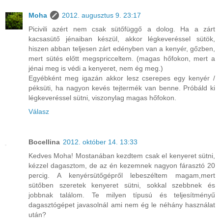
Moha
2012. augusztus 9. 23:17
Picivili azért nem csak sütőfüggő a dolog. Ha a zárt
kacsasütő jénaiban készül, akkor légkeveréssel sütök,
hiszen abban teljesen zárt edényben van a kenyér, gőzben,
mert sütés előtt megspricceltem. (magas hőfokon, mert a
jénai meg is védi a kenyeret, nem ég meg.)
Egyébként meg igazán akkor lesz cserepes egy kenyér /
péksüti, ha nagyon kevés tejtermék van benne. Próbáld ki
légkeveréssel sütni, viszonylag magas hőfokon.
Válasz
Bocellina
2012. október 14. 13:33
Kedves Moha! Mostanában kezdtem csak el kenyeret sütni,
kézzel dagasztom, de az én kezemnek nagyon fárasztó 20
percig. A kenyérsütőgépről lebeszéltem magam,mert
sütőben szeretek kenyeret sütni, sokkal szebbnek és
jobbnak találom. Te milyen típusú és teljesítményű
dagasztógépet javasolnál ami nem ég le néhány használat
után?