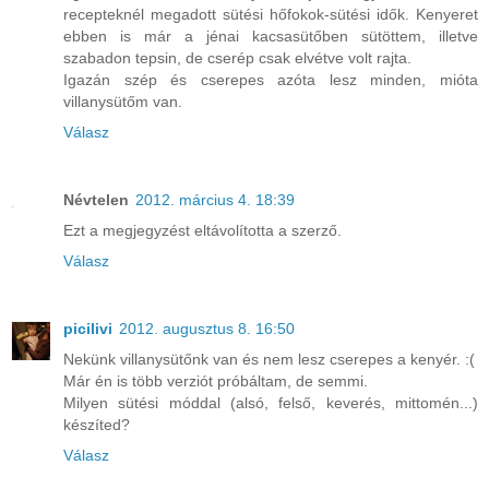
recepteknél megadott sütési hőfokok-sütési idők. Kenyeret
ebben is már a jénai kacsasütőben sütöttem, illetve
szabadon tepsin, de cserép csak elvétve volt rajta.
Igazán szép és cserepes azóta lesz minden, mióta
villanysütőm van.
Válasz
Névtelen
2012. március 4. 18:39
Ezt a megjegyzést eltávolította a szerző.
Válasz
picilivi
2012. augusztus 8. 16:50
Nekünk villanysütőnk van és nem lesz cserepes a kenyér. :(
Már én is több verziót próbáltam, de semmi.
Milyen sütési móddal (alsó, felső, keverés, mittomén...)
készíted?
Válasz