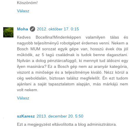
Köszönöm!
Válasz
Moha
2012. október 17. 0:15
Kedves Bocellina!Mindenképpen valamilyen tálas és
nagyobb teljesítményű robotgépet érdemes venni. Nekem a
Bosch MUM sorozat egyik gépe van, hosszú évek óta jól
működik, az 5 tagú családnak is tudok benne dagasztani.
Nyilván a dolog pénztárcafüggő, ki mennyit tud áldozni egy
ilyen masinára? Ez a Bosch gép nem az aranyár kategória,
viszont a minősége és a teljesítménye kiváló. Nézz körül a
cég weboldalán, biztosan találsz megfelelőt. Én ezt tudom
ajánlani a saját tapasztalatom alapján, más márkájú nem
volt nekem.
Válasz
szKaresz
2013. december 20. 5:50
Ezt a megjegyzést eltávolította a blog adminisztrátora.