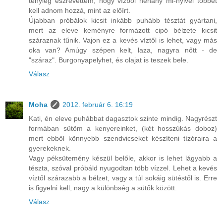
tényleg észrevettem, hogy vízből néhány ml-nyivel többet
kell adnom hozzá, mint az előírt.
Újabban próbálok kicsit inkább puhább tésztát gyártani,
mert az eleve keményre formázott cipó bélzete kicsit
száraznak tűnik. Vajon ez a kevés víztől is lehet, vagy más
oka van? Amúgy szépen kelt, laza, nagyra nőtt - de
"száraz". Burgonyapelyhet, és olajat is teszek bele.
Válasz
Moha
2012. február 6. 16:19
Kati, én eleve puhábbat dagasztok szinte mindig. Nagyrészt
formában sütöm a kenyereinket, (két hosszúkás doboz)
mert ebből könnyebb szendvicseket készíteni tízóraira a
gyerekeknek.
Vagy péksütemény készül belőle, akkor is lehet lágyabb a
tészta, szóval próbáld nyugodtan több vízzel. Lehet a kevés
víztől szárazabb a bélzet, vagy a túl sokáig sütéstől is. Erre
is figyelni kell, nagy a különbség a sütők között.
Válasz