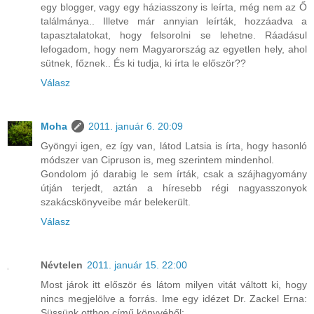
egy blogger, vagy egy háziasszony is leírta, még nem az Ő
találmánya.. Illetve már annyian leírták, hozzáadva a
tapasztalatokat, hogy felsorolni se lehetne. Ráadásul
lefogadom, hogy nem Magyarország az egyetlen hely, ahol
sütnek, főznek.. És ki tudja, ki írta le először??
Válasz
Moha
2011. január 6. 20:09
Gyöngyi igen, ez így van, látod Latsia is írta, hogy hasonló
módszer van Cipruson is, meg szerintem mindenhol.
Gondolom jó darabig le sem írták, csak a szájhagyomány
útján terjedt, aztán a híresebb régi nagyasszonyok
szakácskönyveibe már belekerült.
Válasz
Névtelen
2011. január 15. 22:00
Most járok itt először és látom milyen vitát váltott ki, hogy
nincs megjelölve a forrás. Ime egy idézet Dr. Zackel Erna:
Süssünk otthon című könyvéből: