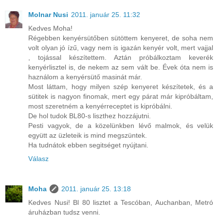
Molnar Nusi
2011. január 25. 11:32
Kedves Moha!
Régebben kenyérsütőben sütöttem kenyeret, de soha nem
volt olyan jó ízű, vagy nem is igazán kenyér volt, mert vajjal
, tojással készítettem. Aztán próbálkoztam keverék
kenyérlisztel is, de nekem az sem vált be. Évek óta nem is
haználom a kenyérsütő masinát már.
Most láttam, hogy milyen szép kenyeret készítetek, és a
sütitek is nagyon finomak, mert egy párat már kipróbáltam,
most szeretném a kenyérreceptet is kipróbálni.
De hol tudok BL80-s liszthez hozzájutni.
Pesti vagyok, de a közelünkben lévő malmok, és velük
együtt az üzleteik is mind megszüntek.
Ha tudnátok ebben segitséget nyújtani.
Válasz
Moha
2011. január 25. 13:18
Kedves Nusi! Bl 80 lisztet a Tescóban, Auchanban, Metró
áruházban tudsz venni.