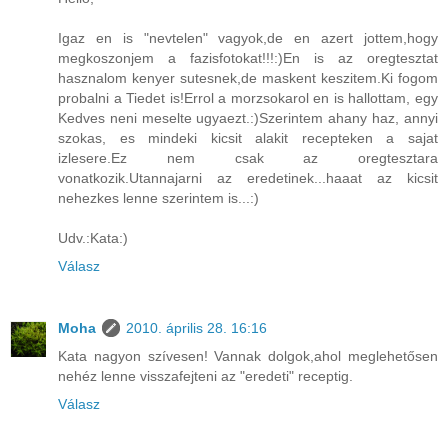
Igaz en is "nevtelen" vagyok,de en azert jottem,hogy
megkoszonjem a fazisfotokat!!!:)En is az oregtesztat
hasznalom kenyer sutesnek,de maskent keszitem.Ki fogom
probalni a Tiedet is!Errol a morzsokarol en is hallottam, egy
Kedves neni meselte ugyaezt.:)Szerintem ahany haz, annyi
szokas, es mindeki kicsit alakit recepteken a sajat
izlesere.Ez nem csak az oregtesztara
vonatkozik.Utannajarni az eredetinek...haaat az kicsit
nehezkes lenne szerintem is...:)
Udv.:Kata:)
Válasz
Moha
2010. április 28. 16:16
Kata nagyon szívesen! Vannak dolgok,ahol meglehetősen
nehéz lenne visszafejteni az "eredeti" receptig.
Válasz