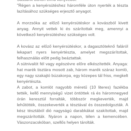
"Régen a kenyérsütéshez háromféle úton nyerték a tészta
lazításához szükséges erjesztő anyagot.
A morzsóka az előző kenyérsütéskor a kovászból kivett
anyag. Annyit vettek ki és szárítottak meg, amennyi a
következő kenyérsütéshez szükséges volt.
A kovász az előző kenyérsütéskor, a dagasztóteknő faláról
lekapart nyers kenyértészta, amelyet megszárítottak,
felhasználás előtt pedig beáztattak.
A sütnivalót fél vagy egészévre előre elkészítették. Anyaga:
hat marék tisztára mosott zab, három marék száraz komló,
egy nagy szakajtó búzakorpa, egy közepes tál friss, megkelt
kenyértészta.
A zabot, a komlót nagyobb méretű (10 literes) fazékba
tették, kellő mennyiségű vizet öntöttek rá és háromnegyed
órán keresztül forralták, többször megkeverték, majd
lehűtötték, összekeverték a tésztával és összedolgozták. A
kész tésztából dió nagyságú darabkákat szakítottak, majd
megszárították. Nyáron a napon, télen a kemencében.
Vászonzacskóban, szellős helyen tárolták.