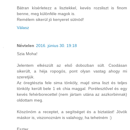
Bátran kísérletezz a lisztekkel, kevés rozsliszt is finom
benne, meg különféle magok is.
Remélem sikerül jó kenyeret sütnöd!
Válasz
Névtelen
2016. június 30. 19:18
Szia Moha!
Jelentem elkészült az első dobozban sült. Csodásan
sikerült, a héja ropogós, pont olyan vastag ahogy mi
szeretjük.
Az öregtészta fele sima tönköly, majd sima liszt és teljes
tönköly került bele 1 ek chia maggal. Porélesztővel és egy
kevés fehérborecettel (nem jártam utána az aszkorbinnak)
oldottam meg.
Köszönöm a receptet, a segítséget és a biztatást! Jövök
máskor is, viszonoznám is valahogy, ha tehetném :)
Eszter