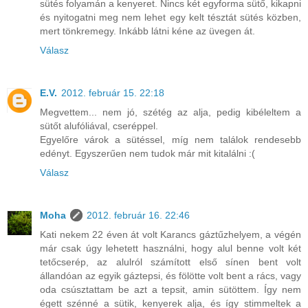
sütés folyamán a kenyeret. Nincs két egyforma sütő, kikapni
és nyitogatni meg nem lehet egy kelt tésztát sütés közben,
mert tönkremegy. Inkább látni kéne az üvegen át.
Válasz
E.V.
2012. február 15. 22:18
Megvettem... nem jó, szétég az alja, pedig kibéleltem a
sütőt alufóliával, cseréppel.
Egyelőre várok a sütéssel, míg nem találok rendesebb
edényt. Egyszerűen nem tudok már mit kitalálni :(
Válasz
Moha
2012. február 16. 22:46
Kati nekem 22 éven át volt Karancs gáztűzhelyem, a végén
már csak úgy lehetett használni, hogy alul benne volt két
tetőcserép, az alulról számított első sínen bent volt
állandóan az egyik gáztepsi, és fölötte volt bent a rács, vagy
oda csúsztattam be azt a tepsit, amin sütöttem. Így nem
égett szénné a sütik, kenyerek alja, és így stimmeltek a