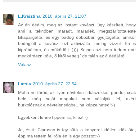
L.Krisztina
2010. április 27. 21:07
Az én dédim, meg az instant kovászt, úgy készített, hogy
ami a teknőben maradt, maradék, megszárította,este
kikapargatta, és egy bádog dobozban gyűjtőgette, amikor
bedöglött a kovász, ezt aktivizálta, meleg vízzel. Én is
kipróbáltam, és működött :)))) Sajnos azt nem tudom már
megkérdezni tőle, ő kitől vette:(( de talán az ő dédijétől .
Válasz
Latsia
2010. április 27. 22:54
Moha ne törődj az ilyen névtelen firkászokkal, gondolj csak
bele, még saját magukat sem vállalják fel, azért
burkolóznak a névtelenségbe...na képzelheted!:-)
Egyébként lenne tippem rá, ki ez!;-)
Ja, és itt Cipruson is így sütik a kenyeret időtlen idők óta,
épp ma tettem fel róla én is egy posztot:-)