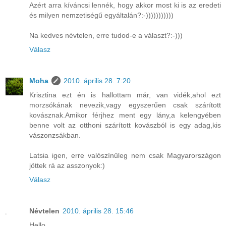
Azért arra kíváncsi lennék, hogy akkor most ki is az eredeti
és milyen nemzetiségű egyáltalán?:-)))))))))))
Na kedves névtelen, erre tudod-e a választ?:-)))
Válasz
Moha
2010. április 28. 7:20
Krisztina ezt én is hallottam már, van vidék,ahol ezt
morzsókának nevezik,vagy egyszerűen csak szárított
kovásznak.Amikor férjhez ment egy lány,a kelengyében
benne volt az otthoni szárított kovászból is egy adag,kis
vászonzsákban.
Latsia igen, erre valószínűleg nem csak Magyarországon
jöttek rá az asszonyok:)
Válasz
Névtelen
2010. április 28. 15:46
Hello,