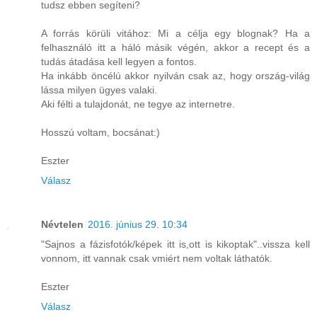
tudsz ebben segíteni?
A forrás körüli vitához: Mi a célja egy blognak? Ha a
felhasználó itt a háló másik végén, akkor a recept és a
tudás átadása kell legyen a fontos.
Ha inkább öncélú akkor nyilván csak az, hogy ország-világ
lássa milyen ügyes valaki.
Aki félti a tulajdonát, ne tegye az internetre.
Hosszú voltam, bocsánat:)
Eszter
Válasz
Névtelen
2016. június 29. 10:34
"Sajnos a fázisfotók/képek itt is,ott is kikoptak"..vissza kell
vonnom, itt vannak csak vmiért nem voltak láthatók.
Eszter
Válasz