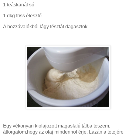
1 teáskanál só
1 dkg friss élesztő
A hozzávalókból lágy tésztát dagasztok:
Egy vékonyan kiolajozott magasfalú tálba teszem,
átforgatom,hogy az olaj mindenhol érje. Lazán a tetejére