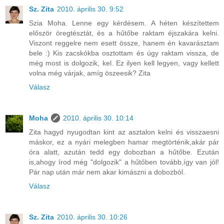
Sz. Zita
2010. április 30. 9:52
Szia Moha. Lenne egy kérdésem. A héten készítettem
először öregtésztát, és a hűtőbe raktam éjszakára kelni.
Viszont reggelre nem esett össze, hanem én kavarásztam
bele :) Kis zacskókba osztottam és úgy raktam vissza, de
még most is dolgozik, kel. Ez ilyen kell legyen, vagy kellett
volna még várjak, amíg öszeesik? Zita
Válasz
Moha
2010. április 30. 10:14
Zita hagyd nyugodtan kint az asztalon kelni és visszaesni
máskor, ez a nyári melegben hamar megtörténik,akár pár
óra alatt, azután tedd egy dobozban a hűtőbe. Ezután
is,ahogy írod még "dolgozik" a hűtőben tovább,így van jól!
Pár nap után már nem akar kimászni a dobozból.
Válasz
Sz. Zita
2010. április 30. 10:26