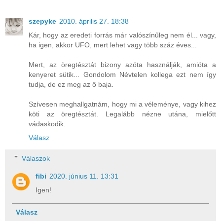
szepyke
2010. április 27. 18:38
Kár, hogy az eredeti forrás már valószínűleg nem él... vagy,
ha igen, akkor UFO, mert lehet vagy több száz éves...
Mert, az öregtésztát bizony azóta használják, amióta a
kenyeret sütik... Gondolom Névtelen kollega ezt nem így
tudja, de ez meg az ő baja.
Szívesen meghallgatnám, hogy mi a véleménye, vagy kihez
köti az öregtésztát. Legalább nézne utána, mielőtt
vádaskodik.
Válasz
Válaszok
fibi
2020. június 11. 13:31
Igen!
Válasz