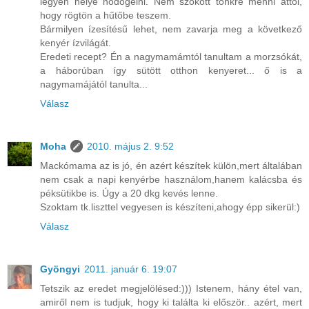
legyen helye nődögélni. Nem szokott tönkre menni attól,
hogy rögtön a hűtőbe teszem.
Bármilyen ízesítésű lehet, nem zavarja meg a következő
kenyér ízvilágát.
Eredeti recept? Én a nagymamámtól tanultam a morzsókát,
a háborúban így sütött otthon kenyeret... ő is a
nagymamájától tanulta...
Válasz
Moha
2010. május 2. 9:52
Mackómama az is jó, én azért készítek külön,mert általában
nem csak a napi kenyérbe használom,hanem kalácsba és
péksütikbe is. Úgy a 20 dkg kevés lenne.
Szoktam tk.liszttel vegyesen is készíteni,ahogy épp sikerül:)
Válasz
Gyöngyi
2011. január 6. 19:07
Tetszik az eredet megjelölésed:))) Istenem, hány étel van,
amiről nem is tudjuk, hogy ki találta ki először.. azért, mert