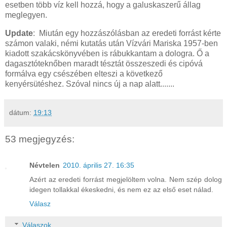
esetben több víz kell hozzá, hogy a galuskaszerű állag
meglegyen.
Update
: Miután egy hozzászólásban az eredeti forrást kérte
számon valaki, némi kutatás után Vízvári Mariska 1957-ben
kiadott szakácskönyvében is rábukkantam a dologra. Ő a
dagasztóteknőben maradt tésztát összeszedi és cipóvá
formálva egy csészében elteszi a következő
kenyérsütéshez. Szóval nincs új a nap alatt.......
dátum:
19:13
53 megjegyzés:
Névtelen
2010. április 27. 16:35
Azért az eredeti forrást megjelöltem volna. Nem szép dolog
idegen tollakkal ékeskedni, és nem ez az első eset nálad.
Válasz
Válaszok