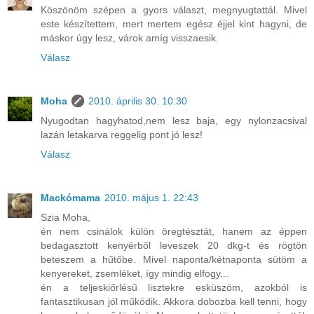
Köszönöm szépen a gyors választ, megnyugtattál. Mivel
este készítettem, mert mertem egész éjjel kint hagyni, de
máskor úgy lesz, várok amíg visszaesik.
Válasz
Moha
2010. április 30. 10:30
Nyugodtan hagyhatod,nem lesz baja, egy nylonzacsival
lazán letakarva reggelig pont jó lesz!
Válasz
Mackómama
2010. május 1. 22:43
Szia Moha,
én nem csinálok külön öregtésztát, hanem az éppen
bedagasztott kenyérből leveszek 20 dkg-t és rögtön
beteszem a hűtőbe. Mivel naponta/kétnaponta sütöm a
kenyereket, zsemléket, így mindig elfogy...
én a teljeskiőrlésű lisztekre esküszöm, azokból is
fantasztikusan jól működik. Akkora dobozba kell tenni, hogy