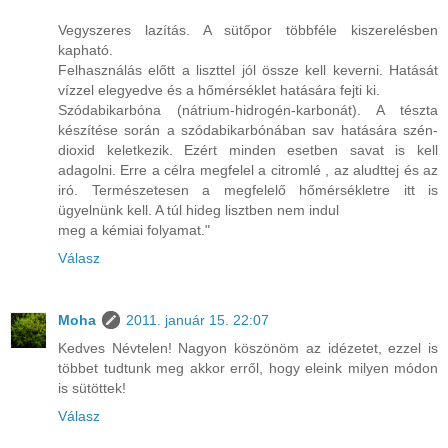
Vegyszeres lazítás. A sütőpor többféle kiszerelésben
kapható.
Felhasználás előtt a liszttel jól össze kell keverni. Hatását
vízzel elegyedve és a hőmérséklet hatására fejti ki.
Szódabikarbóna (nátrium-hidrogén-karbonát). A tészta
készítése során a szódabikarbónában sav hatására szén-
dioxid keletkezik. Ezért minden esetben savat is kell
adagolni. Erre a célra megfelel a citromlé , az aludttej és az
iró. Természetesen a megfelelő hőmérsékletre itt is
ügyelnünk kell. A túl hideg lisztben nem indul
meg a kémiai folyamat."
Válasz
Moha
2011. január 15. 22:07
Kedves Névtelen! Nagyon köszönöm az idézetet, ezzel is
többet tudtunk meg akkor erről, hogy eleink milyen módon
is sütöttek!
Válasz