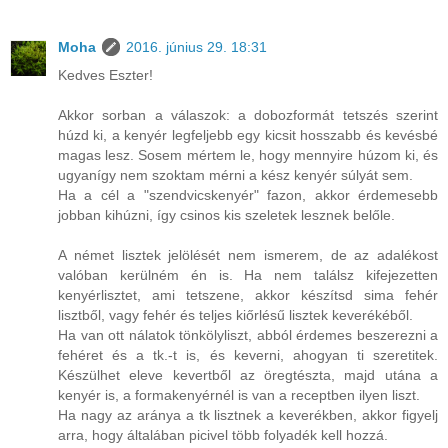
Moha
2016. június 29. 18:31
Kedves Eszter!
Akkor sorban a válaszok: a dobozformát tetszés szerint
húzd ki, a kenyér legfeljebb egy kicsit hosszabb és kevésbé
magas lesz. Sosem mértem le, hogy mennyire húzom ki, és
ugyanígy nem szoktam mérni a kész kenyér súlyát sem.
Ha a cél a "szendvicskenyér" fazon, akkor érdemesebb
jobban kihúzni, így csinos kis szeletek lesznek belőle.
A német lisztek jelölését nem ismerem, de az adalékost
valóban kerülném én is. Ha nem találsz kifejezetten
kenyérlisztet, ami tetszene, akkor készítsd sima fehér
lisztből, vagy fehér és teljes kiőrlésű lisztek keverékéből.
Ha van ott nálatok tönkölyliszt, abból érdemes beszerezni a
fehéret és a tk.-t is, és keverni, ahogyan ti szeretitek.
Készülhet eleve kevertből az öregtészta, majd utána a
kenyér is, a formakenyérnél is van a receptben ilyen liszt.
Ha nagy az aránya a tk lisztnek a keverékben, akkor figyelj
arra, hogy általában picivel több folyadék kell hozzá.