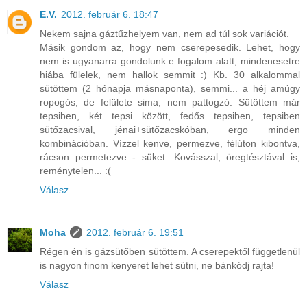
E.V.
2012. február 6. 18:47
Nekem sajna gáztűzhelyem van, nem ad túl sok variációt.
Másik gondom az, hogy nem cserepesedik. Lehet, hogy
nem is ugyanarra gondolunk e fogalom alatt, mindenesetre
hiába fülelek, nem hallok semmit :) Kb. 30 alkalommal
sütöttem (2 hónapja másnaponta), semmi... a héj amúgy
ropogós, de felülete sima, nem pattogzó. Sütöttem már
tepsiben, két tepsi között, fedős tepsiben, tepsiben
sütőzacsival, jénai+sütőzacskóban, ergo minden
kombinációban. Vízzel kenve, permezve, félúton kibontva,
rácson permetezve - süket. Kovásszal, öregtésztával is,
reménytelen... :(
Válasz
Moha
2012. február 6. 19:51
Régen én is gázsütőben sütöttem. A cserepektől függetlenül
is nagyon finom kenyeret lehet sütni, ne bánkódj rajta!
Válasz