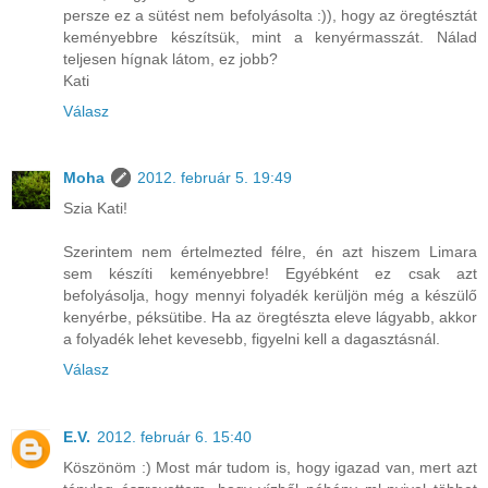
persze ez a sütést nem befolyásolta :)), hogy az öregtésztát
keményebbre készítsük, mint a kenyérmasszát. Nálad
teljesen hígnak látom, ez jobb?
Kati
Válasz
Moha
2012. február 5. 19:49
Szia Kati!
Szerintem nem értelmezted félre, én azt hiszem Limara
sem készíti keményebbre! Egyébként ez csak azt
befolyásolja, hogy mennyi folyadék kerüljön még a készülő
kenyérbe, péksütibe. Ha az öregtészta eleve lágyabb, akkor
a folyadék lehet kevesebb, figyelni kell a dagasztásnál.
Válasz
E.V.
2012. február 6. 15:40
Köszönöm :) Most már tudom is, hogy igazad van, mert azt