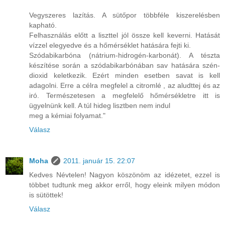
Vegyszeres lazítás. A sütőpor többféle kiszerelésben
kapható.
Felhasználás előtt a liszttel jól össze kell keverni. Hatását
vízzel elegyedve és a hőmérséklet hatására fejti ki.
Szódabikarbóna (nátrium-hidrogén-karbonát). A tészta
készítése során a szódabikarbónában sav hatására szén-
dioxid keletkezik. Ezért minden esetben savat is kell
adagolni. Erre a célra megfelel a citromlé , az aludttej és az
iró. Természetesen a megfelelő hőmérsékletre itt is
ügyelnünk kell. A túl hideg lisztben nem indul
meg a kémiai folyamat."
Válasz
Moha
2011. január 15. 22:07
Kedves Névtelen! Nagyon köszönöm az idézetet, ezzel is
többet tudtunk meg akkor erről, hogy eleink milyen módon
is sütöttek!
Válasz