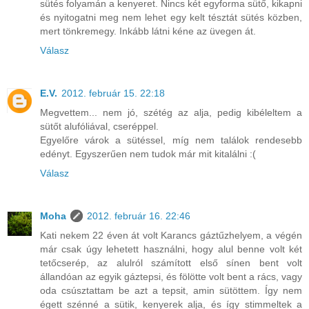
sütés folyamán a kenyeret. Nincs két egyforma sütő, kikapni
és nyitogatni meg nem lehet egy kelt tésztát sütés közben,
mert tönkremegy. Inkább látni kéne az üvegen át.
Válasz
E.V.
2012. február 15. 22:18
Megvettem... nem jó, szétég az alja, pedig kibéleltem a
sütőt alufóliával, cseréppel.
Egyelőre várok a sütéssel, míg nem találok rendesebb
edényt. Egyszerűen nem tudok már mit kitalálni :(
Válasz
Moha
2012. február 16. 22:46
Kati nekem 22 éven át volt Karancs gáztűzhelyem, a végén
már csak úgy lehetett használni, hogy alul benne volt két
tetőcserép, az alulról számított első sínen bent volt
állandóan az egyik gáztepsi, és fölötte volt bent a rács, vagy
oda csúsztattam be azt a tepsit, amin sütöttem. Így nem
égett szénné a sütik, kenyerek alja, és így stimmeltek a