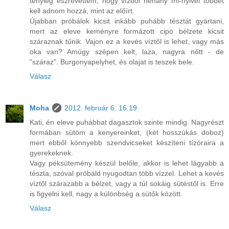
tényleg észrevettem, hogy vízből néhány ml-nyivel többet
kell adnom hozzá, mint az előírt.
Újabban próbálok kicsit inkább puhább tésztát gyártani,
mert az eleve keményre formázott cipó bélzete kicsit
száraznak tűnik. Vajon ez a kevés víztől is lehet, vagy más
oka van? Amúgy szépen kelt, laza, nagyra nőtt - de
"száraz". Burgonyapelyhet, és olajat is teszek bele.
Válasz
Moha
2012. február 6. 16:19
Kati, én eleve puhábbat dagasztok szinte mindig. Nagyrészt
formában sütöm a kenyereinket, (két hosszúkás doboz)
mert ebből könnyebb szendvicseket készíteni tízóraira a
gyerekeknek.
Vagy péksütemény készül belőle, akkor is lehet lágyabb a
tészta, szóval próbáld nyugodtan több vízzel. Lehet a kevés
víztől szárazabb a bélzet, vagy a túl sokáig sütéstől is. Erre
is figyelni kell, nagy a különbség a sütők között.
Válasz