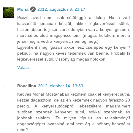
Moha
2012. augusztus 9. 23:17
Picivili azért nem csak sütőfüggő a dolog. Ha a zárt
kacsasütő jénaiban készül, akkor légkeveréssel sütök,
hiszen abban teljesen zárt edényben van a kenyér, gőzben,
mert sütés előtt megspricceltem. (magas hőfokon, mert a
jénai meg is védi a kenyeret, nem ég meg.)
Egyébként meg igazán akkor lesz cserepes egy kenyér /
péksüti, ha nagyon kevés tejtermék van benne. Próbáld ki
légkeveréssel sütni, viszonylag magas hőfokon.
Válasz
Bocellina
2012. október 14. 13:33
Kedves Moha! Mostanában kezdtem csak el kenyeret sütni,
kézzel dagasztom, de az én kezemnek nagyon fárasztó 20
percig. A kenyérsütőgépről lebeszéltem magam,mert
sütőben szeretek kenyeret sütni, sokkal szebbnek és
jobbnak találom. Te milyen típusú és teljesítményű
dagasztógépet javasolnál ami nem ég le néhány használat
után?