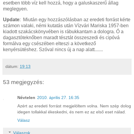
esetben több víz kell hozzá, hogy a galuskaszerű állag
meglegyen.
Update
: Miután egy hozzászólásban az eredeti forrást kérte
számon valaki, némi kutatás után Vízvári Mariska 1957-ben
kiadott szakácskönyvében is rábukkantam a dologra. Ő a
dagasztóteknőben maradt tésztát összeszedi és cipóvá
formálva egy csészében elteszi a következő
kenyérsütéshez. Szóval nincs új a nap alatt.......
dátum:
19:13
53 megjegyzés:
Névtelen
2010. április 27. 16:35
Azért az eredeti forrást megjelöltem volna. Nem szép dolog
idegen tollakkal ékeskedni, és nem ez az első eset nálad.
Válasz
Válaszok