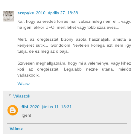
szepyke
2010. április 27. 18:38
Kár, hogy az eredeti forrás már valószínűleg nem él... vagy,
ha igen, akkor UFO, mert lehet vagy több száz éves...
Mert, az öregtésztát bizony azóta használják, amióta a
kenyeret sütik... Gondolom Névtelen kollega ezt nem így
tudja, de ez meg az ő baja.
Szívesen meghallgatnám, hogy mi a véleménye, vagy kihez
köti az öregtésztát. Legalább nézne utána, mielőtt
vádaskodik.
Válasz
Válaszok
fibi
2020. június 11. 13:31
Igen!
Válasz