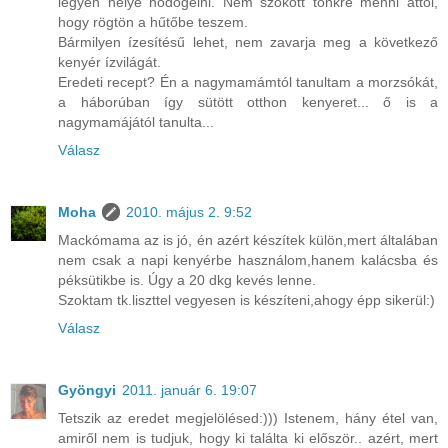
legyen helye nődögélni. Nem szokott tönkre menni attól,
hogy rögtön a hűtőbe teszem.
Bármilyen ízesítésű lehet, nem zavarja meg a következő
kenyér ízvilágát.
Eredeti recept? Én a nagymamámtól tanultam a morzsókát,
a háborúban így sütött otthon kenyeret... ő is a
nagymamájától tanulta...
Válasz
Moha
2010. május 2. 9:52
Mackómama az is jó, én azért készítek külön,mert általában
nem csak a napi kenyérbe használom,hanem kalácsba és
péksütikbe is. Úgy a 20 dkg kevés lenne.
Szoktam tk.liszttel vegyesen is készíteni,ahogy épp sikerül:)
Válasz
Gyöngyi
2011. január 6. 19:07
Tetszik az eredet megjelölésed:))) Istenem, hány étel van,
amiről nem is tudjuk, hogy ki találta ki először.. azért, mert