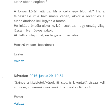
tudsz ebben segíteni?
A forrás körüli vitához: Mi a célja egy blognak? Ha a
felhasználó itt a háló másik végén, akkor a recept és a
tudás átadása kell legyen a fontos.
Ha inkább öncélú akkor nyilván csak az, hogy ország-világ
lássa milyen ügyes valaki.
Aki félti a tulajdonát, ne tegye az internetre.
Hosszú voltam, bocsánat:)
Eszter
Válasz
Névtelen
2016. június 29. 10:34
"Sajnos a fázisfotók/képek itt is,ott is kikoptak"..vissza kell
vonnom, itt vannak csak vmiért nem voltak láthatók.
Eszter
Válasz