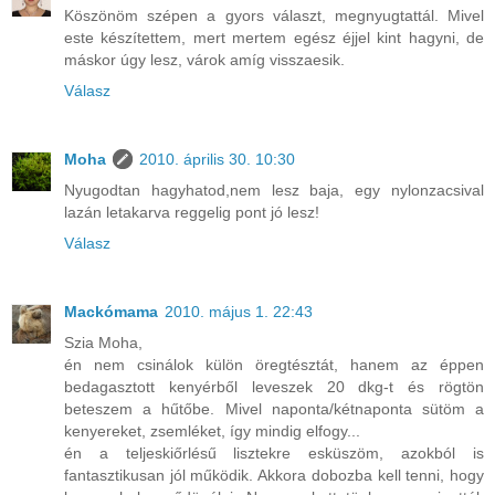
Köszönöm szépen a gyors választ, megnyugtattál. Mivel
este készítettem, mert mertem egész éjjel kint hagyni, de
máskor úgy lesz, várok amíg visszaesik.
Válasz
Moha
2010. április 30. 10:30
Nyugodtan hagyhatod,nem lesz baja, egy nylonzacsival
lazán letakarva reggelig pont jó lesz!
Válasz
Mackómama
2010. május 1. 22:43
Szia Moha,
én nem csinálok külön öregtésztát, hanem az éppen
bedagasztott kenyérből leveszek 20 dkg-t és rögtön
beteszem a hűtőbe. Mivel naponta/kétnaponta sütöm a
kenyereket, zsemléket, így mindig elfogy...
én a teljeskiőrlésű lisztekre esküszöm, azokból is
fantasztikusan jól működik. Akkora dobozba kell tenni, hogy