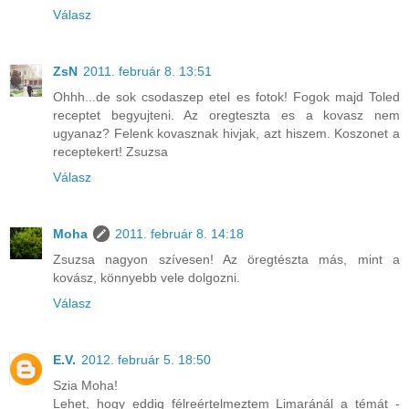
Válasz
ZsN
2011. február 8. 13:51
Ohhh...de sok csodaszep etel es fotok! Fogok majd Toled
receptet begyujteni. Az oregteszta es a kovasz nem
ugyanaz? Felenk kovasznak hivjak, azt hiszem. Koszonet a
receptekert! Zsuzsa
Válasz
Moha
2011. február 8. 14:18
Zsuzsa nagyon szívesen! Az öregtészta más, mint a
kovász, könnyebb vele dolgozni.
Válasz
E.V.
2012. február 5. 18:50
Szia Moha!
Lehet, hogy eddig félreértelmeztem Limaránál a témát -