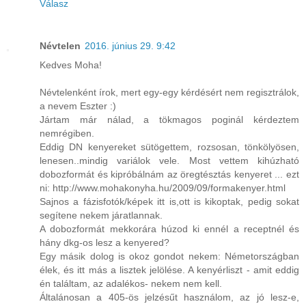
Válasz
Névtelen
2016. június 29. 9:42
Kedves Moha!
Névtelenként írok, mert egy-egy kérdésért nem regisztrálok,
a nevem Eszter :)
Jártam már nálad, a tökmagos poginál kérdeztem
nemrégiben.
Eddig DN kenyereket sütögettem, rozsosan, tönkölyösen,
lenesen..mindig variálok vele. Most vettem kihúzható
dobozformát és kipróbálnám az öregtésztás kenyeret ... ezt
ni: http://www.mohakonyha.hu/2009/09/formakenyer.html
Sajnos a fázisfotók/képek itt is,ott is kikoptak, pedig sokat
segítene nekem járatlannak.
A dobozformát mekkorára húzod ki ennél a receptnél és
hány dkg-os lesz a kenyered?
Egy másik dolog is okoz gondot nekem: Németországban
élek, és itt más a lisztek jelölése. A kenyérliszt - amit eddig
én találtam, az adalékos- nekem nem kell.
Általánosan a 405-ös jelzésűt használom, az jó lesz-e,