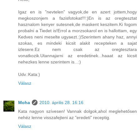
Igaz en is "nevtelen" vagyok,de en azert jottem,hogy
megkoszonjem a fazisfotokat!!!:)En is az oregtesztat
hasznalom kenyer sutesnek,de maskent keszitem.Ki fogom
probalni a Tiedet is!Errol a morzsokarol en is hallottam, egy
Kedves neni meselte ugyaezt.:)Szerintem ahany haz, annyi
szokas, es mindeki kicsit alakit recepteken a sajat
izlesere.Ez nem csak az oregtesztara
vonatkozik.Utannajarni az eredetinek...haaat az kicsit
nehezkes lenne szerintem is...:)
Udv.:Kata:)
Válasz
Moha
2010. április 28. 16:16
Kata nagyon szívesen! Vannak dolgok,ahol meglehetősen
nehéz lenne visszafejteni az "eredeti" receptig.
Válasz