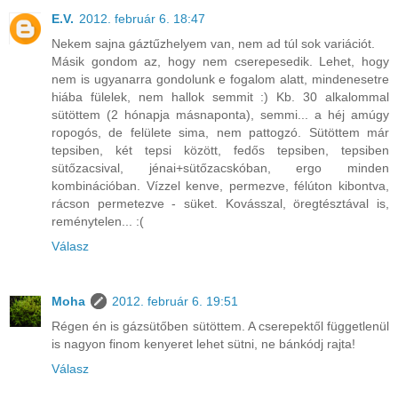
E.V.
2012. február 6. 18:47
Nekem sajna gáztűzhelyem van, nem ad túl sok variációt.
Másik gondom az, hogy nem cserepesedik. Lehet, hogy
nem is ugyanarra gondolunk e fogalom alatt, mindenesetre
hiába fülelek, nem hallok semmit :) Kb. 30 alkalommal
sütöttem (2 hónapja másnaponta), semmi... a héj amúgy
ropogós, de felülete sima, nem pattogzó. Sütöttem már
tepsiben, két tepsi között, fedős tepsiben, tepsiben
sütőzacsival, jénai+sütőzacskóban, ergo minden
kombinációban. Vízzel kenve, permezve, félúton kibontva,
rácson permetezve - süket. Kovásszal, öregtésztával is,
reménytelen... :(
Válasz
Moha
2012. február 6. 19:51
Régen én is gázsütőben sütöttem. A cserepektől függetlenül
is nagyon finom kenyeret lehet sütni, ne bánkódj rajta!
Válasz