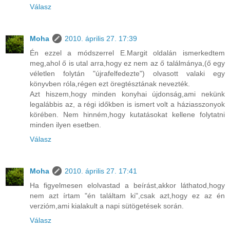
Válasz
Moha
2010. április 27. 17:39
Én ezzel a módszerrel E.Margit oldalán ismerkedtem
meg,ahol ő is utal arra,hogy ez nem az ő találmánya,(ő egy
véletlen folytán "újrafelfedezte") olvasott valaki egy
könyvben róla,régen ezt öregtésztának nevezték.
Azt hiszem,hogy minden konyhai újdonság,ami nekünk
legalábbis az, a régi időkben is ismert volt a háziasszonyok
körében. Nem hinném,hogy kutatásokat kellene folytatni
minden ilyen esetben.
Válasz
Moha
2010. április 27. 17:41
Ha figyelmesen elolvastad a beírást,akkor láthatod,hogy
nem azt írtam "én találtam ki",csak azt,hogy ez az én
verzióm,ami kialakult a napi sütögetések során.
Válasz