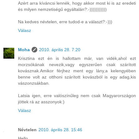
Azért arra kíváncsi lennék, hogy akkor most ki is az eredeti
és milyen nemzetiségű egyáltalán?:-)))))))))))
Na kedves névtelen, erre tudod-e a választ?:-)))
Válasz
Moha
2010. április 28. 7:20
Krisztina ezt én is hallottam már, van vidék,ahol ezt
morzsókának nevezik,vagy egyszerűen csak szárított
kovásznak.Amikor férjhez ment egy lány,a kelengyében
benne volt az otthoni szárított kovászból is egy adag,kis
vászonzsákban.
Latsia igen, erre valószínűleg nem csak Magyarországon
jöttek rá az asszonyok:)
Válasz
Névtelen
2010. április 28. 15:46
Hello,