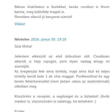
Bátran kísérletezz a lisztekkel, kevés rozsliszt is finom
benne, meg különféle magok is.
Remélem sikerül jó kenyeret sütnöd!
Válasz
Névtelen
2016. június 30. 19:18
Szia Moha!
Jelentem elkészült az első dobozban sült. Csodásan
sikerült, a héja ropogós, pont olyan vastag ahogy mi
szeretjük.
Az öregtészta fele sima tönköly, majd sima liszt és teljes
tönköly került bele 1 ek chia maggal. Porélesztővel és egy
kevés fehérborecettel (nem jártam utána az aszkorbinnak)
oldottam meg.
Köszönöm a receptet, a segítséget és a biztatást! Jövök
máskor is, viszonoznám is valahogy, ha tehetném :)
Eszter