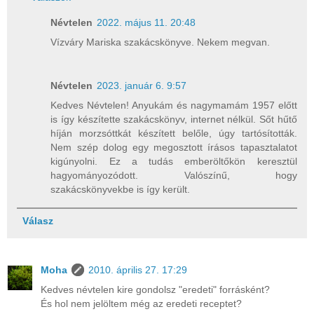
Névtelen
2022. május 11. 20:48
Vízváry Mariska szakácskönyve. Nekem megvan.
Névtelen
2023. január 6. 9:57
Kedves Névtelen! Anyukám és nagymamám 1957 előtt
is így készítette szakácskönyv, internet nélkül. Sőt hűtő
híján morzsóttkát készített belőle, úgy tartósították.
Nem szép dolog egy megosztott írásos tapasztalatot
kigúnyolni. Ez a tudás emberöltőkön keresztül
hagyományozódott. Valószínű, hogy
szakácskönyvekbe is így került.
Válasz
Moha
2010. április 27. 17:29
Kedves névtelen kire gondolsz "eredeti" forrásként?
És hol nem jelöltem még az eredeti receptet?