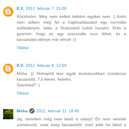
E.V.
2012. február 7. 21:00
Köszönöm. Még nem kellett kidobni egyiket sem :) Azért
nem adtam még fel a hajtóvadászatot egy normális
sütőedényre, talán a fővárosból tudok hozatni. Erős a
gyanúm, hogy ez egy szezonális cucc lehet, és a
kacsasütés idénye már elmúlt :))
Válasz
E.V.
2012. február 8. 12:59
Moha :)) Holnaptól lesz egyik áruházunkban zománcos
kacsasütő, 7,5 literes, fedeles.
Szerinted? :)
Válasz
Moha
2012. február 11. 18:45
Jaj, remélem még nem késő a válasz! Én nem vennék
zománcost, csak üveg kacsasütőt, mert jobb ha látod a