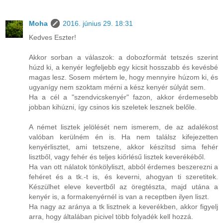
Moha
2016. június 29. 18:31
Kedves Eszter!
Akkor sorban a válaszok: a dobozformát tetszés szerint
húzd ki, a kenyér legfeljebb egy kicsit hosszabb és kevésbé
magas lesz. Sosem mértem le, hogy mennyire húzom ki, és
ugyanígy nem szoktam mérni a kész kenyér súlyát sem.
Ha a cél a "szendvicskenyér" fazon, akkor érdemesebb
jobban kihúzni, így csinos kis szeletek lesznek belőle.
A német lisztek jelölését nem ismerem, de az adalékost
valóban kerülném én is. Ha nem találsz kifejezetten
kenyérlisztet, ami tetszene, akkor készítsd sima fehér
lisztből, vagy fehér és teljes kiőrlésű lisztek keverékéből.
Ha van ott nálatok tönkölyliszt, abból érdemes beszerezni a
fehéret és a tk.-t is, és keverni, ahogyan ti szeretitek.
Készülhet eleve kevertből az öregtészta, majd utána a
kenyér is, a formakenyérnél is van a receptben ilyen liszt.
Ha nagy az aránya a tk lisztnek a keverékben, akkor figyelj
arra, hogy általában picivel több folyadék kell hozzá.