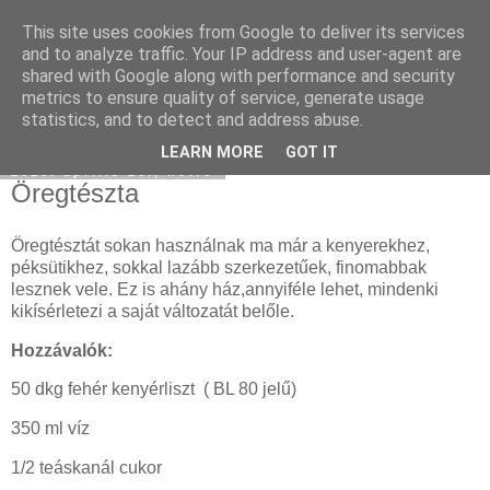
This site uses cookies from Google to deliver its services
Moha Konyha
and to analyze traffic. Your IP address and user-agent are
shared with Google along with performance and security
metrics to ensure quality of service, generate usage
statistics, and to detect and address abuse.
▼
LEARN MORE
GOT IT
2010. április 26., hétfő
Öregtészta
Öregtésztát sokan használnak ma már a kenyerekhez,
péksütikhez, sokkal lazább szerkezetűek, finomabbak
lesznek vele. Ez is ahány ház,annyiféle lehet, mindenki
kikísérletezi a saját változatát belőle.
Hozzávalók:
50 dkg fehér kenyérliszt ( BL 80 jelű)
350 ml víz
1/2 teáskanál cukor