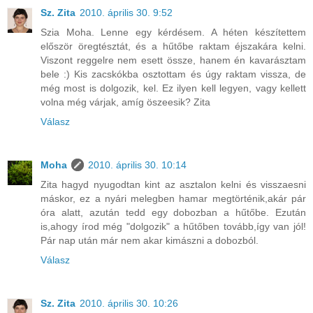
Sz. Zita
2010. április 30. 9:52
Szia Moha. Lenne egy kérdésem. A héten készítettem
először öregtésztát, és a hűtőbe raktam éjszakára kelni.
Viszont reggelre nem esett össze, hanem én kavarásztam
bele :) Kis zacskókba osztottam és úgy raktam vissza, de
még most is dolgozik, kel. Ez ilyen kell legyen, vagy kellett
volna még várjak, amíg öszeesik? Zita
Válasz
Moha
2010. április 30. 10:14
Zita hagyd nyugodtan kint az asztalon kelni és visszaesni
máskor, ez a nyári melegben hamar megtörténik,akár pár
óra alatt, azután tedd egy dobozban a hűtőbe. Ezután
is,ahogy írod még "dolgozik" a hűtőben tovább,így van jól!
Pár nap után már nem akar kimászni a dobozból.
Válasz
Sz. Zita
2010. április 30. 10:26