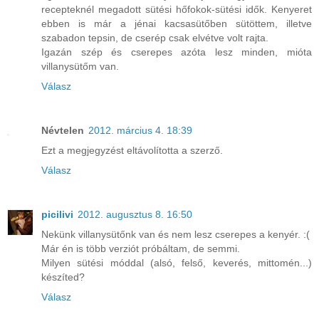
recepteknél megadott sütési hőfokok-sütési idők. Kenyeret
ebben is már a jénai kacsasütőben sütöttem, illetve
szabadon tepsin, de cserép csak elvétve volt rajta.
Igazán szép és cserepes azóta lesz minden, mióta
villanysütőm van.
Válasz
Névtelen
2012. március 4. 18:39
Ezt a megjegyzést eltávolította a szerző.
Válasz
picilivi
2012. augusztus 8. 16:50
Nekünk villanysütőnk van és nem lesz cserepes a kenyér. :(
Már én is több verziót próbáltam, de semmi.
Milyen sütési móddal (alsó, felső, keverés, mittomén...)
készíted?
Válasz