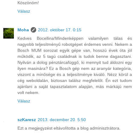
Köszönöm!
Válasz
Moha
2012. október 17. 0:15
Kedves Bocellina!Mindenképpen valamilyen tálas és
nagyobb teljesítményű robotgépet érdemes venni. Nekem a
Bosch MUM sorozat egyik gépe van, hosszú évek óta jól
működik, az 5 tagú családnak is tudok benne dagasztani.
Nyilván a dolog pénztárcafüggő, ki mennyit tud áldozni egy
ilyen masinára? Ez a Bosch gép nem az aranyár kategória,
viszont a minősége és a teljesítménye kiváló. Nézz körül a
cég weboldalán, biztosan találsz megfelelőt. Én ezt tudom
ajánlani a saját tapasztalatom alapján, más márkájú nem
volt nekem.
Válasz
szKaresz
2013. december 20. 5:50
Ezt a megjegyzést eltávolította a blog adminisztrátora.