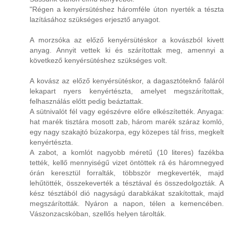
"Régen a kenyérsütéshez háromféle úton nyerték a tészta
lazításához szükséges erjesztő anyagot.
A morzsóka az előző kenyérsütéskor a kovászból kivett
anyag. Annyit vettek ki és szárítottak meg, amennyi a
következő kenyérsütéshez szükséges volt.
A kovász az előző kenyérsütéskor, a dagasztóteknő faláról
lekapart nyers kenyértészta, amelyet megszárítottak,
felhasználás előtt pedig beáztattak.
A sütnivalót fél vagy egészévre előre elkészítették. Anyaga:
hat marék tisztára mosott zab, három marék száraz komló,
egy nagy szakajtó búzakorpa, egy közepes tál friss, megkelt
kenyértészta.
A zabot, a komlót nagyobb méretű (10 literes) fazékba
tették, kellő mennyiségű vizet öntöttek rá és háromnegyed
órán keresztül forralták, többször megkeverték, majd
lehűtötték, összekeverték a tésztával és összedolgozták. A
kész tésztából dió nagyságú darabkákat szakítottak, majd
megszárították. Nyáron a napon, télen a kemencében.
Vászonzacskóban, szellős helyen tárolták.