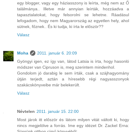
egy blogger, vagy egy háziasszony is leírta, még nem az Ő
találmánya.. Illetve már annyian leírták, hozzáadva a
tapasztalatokat, hogy felsorolni se lehetne. Ráadásul
lefogadom, hogy nem Magyarország az egyetlen hely, ahol
sütnek, főznek.. És ki tudja, ki írta le először??
Válasz
Moha
2011. január 6. 20:09
Gyöngyi igen, ez így van, látod Latsia is írta, hogy hasonló
módszer van Cipruson is, meg szerintem mindenhol.
Gondolom jó darabig le sem írták, csak a szájhagyomány
útján terjedt, aztán a híresebb régi nagyasszonyok
szakácskönyveibe már belekerült.
Válasz
Névtelen
2011. január 15. 22:00
Most járok itt először és látom milyen vitát váltott ki, hogy
nincs megjelölve a forrás. Ime egy idézet Dr. Zackel Erna:
Süssünk otthon című könyvéből: