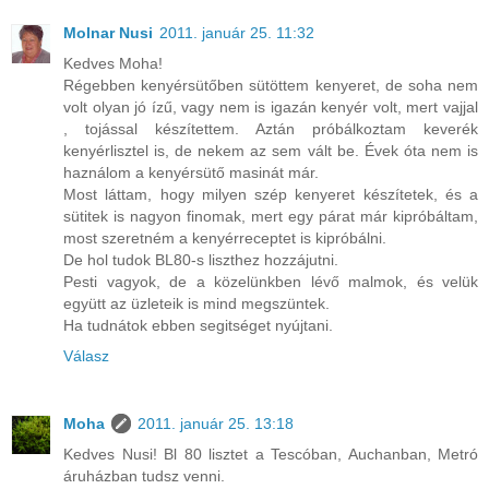
Molnar Nusi
2011. január 25. 11:32
Kedves Moha!
Régebben kenyérsütőben sütöttem kenyeret, de soha nem
volt olyan jó ízű, vagy nem is igazán kenyér volt, mert vajjal
, tojással készítettem. Aztán próbálkoztam keverék
kenyérlisztel is, de nekem az sem vált be. Évek óta nem is
haználom a kenyérsütő masinát már.
Most láttam, hogy milyen szép kenyeret készítetek, és a
sütitek is nagyon finomak, mert egy párat már kipróbáltam,
most szeretném a kenyérreceptet is kipróbálni.
De hol tudok BL80-s liszthez hozzájutni.
Pesti vagyok, de a közelünkben lévő malmok, és velük
együtt az üzleteik is mind megszüntek.
Ha tudnátok ebben segitséget nyújtani.
Válasz
Moha
2011. január 25. 13:18
Kedves Nusi! Bl 80 lisztet a Tescóban, Auchanban, Metró
áruházban tudsz venni.