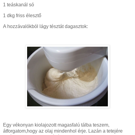
1 teáskanál só
1 dkg friss élesztő
A hozzávalókból lágy tésztát dagasztok:
Egy vékonyan kiolajozott magasfalú tálba teszem,
átforgatom,hogy az olaj mindenhol érje. Lazán a tetejére