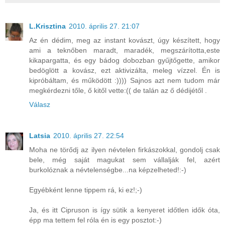
L.Krisztina
2010. április 27. 21:07
Az én dédim, meg az instant kovászt, úgy készített, hogy
ami a teknőben maradt, maradék, megszárította,este
kikapargatta, és egy bádog dobozban gyűjtőgette, amikor
bedöglött a kovász, ezt aktivizálta, meleg vízzel. Én is
kipróbáltam, és működött :)))) Sajnos azt nem tudom már
megkérdezni tőle, ő kitől vette:(( de talán az ő dédijétől .
Válasz
Latsia
2010. április 27. 22:54
Moha ne törődj az ilyen névtelen firkászokkal, gondolj csak
bele, még saját magukat sem vállalják fel, azért
burkolóznak a névtelenségbe...na képzelheted!:-)
Egyébként lenne tippem rá, ki ez!;-)
Ja, és itt Cipruson is így sütik a kenyeret időtlen idők óta,
épp ma tettem fel róla én is egy posztot:-)