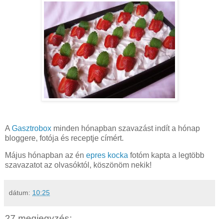
A
Gasztrobox
minden hónapban szavazást indít a hónap
bloggere, fotója és receptje címért.
Május hónapban az én
epres kocka
fotóm kapta a legtöbb
szavazatot az olvasóktól, köszönöm nekik!
dátum:
10:25
27 megjegyzés: