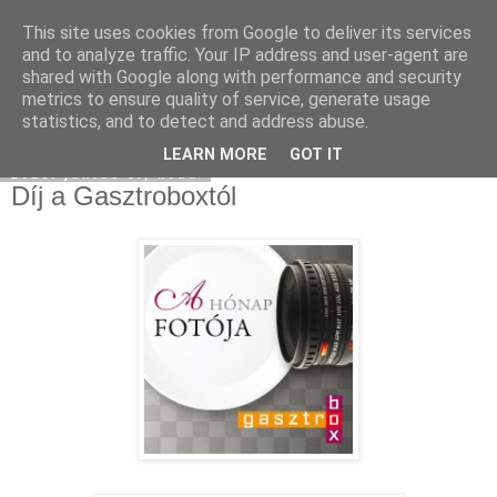
This site uses cookies from Google to deliver its services
Moha Konyha
and to analyze traffic. Your IP address and user-agent are
shared with Google along with performance and security
metrics to ensure quality of service, generate usage
statistics, and to detect and address abuse.
▼
LEARN MORE
GOT IT
2010. június 8., kedd
Díj a Gasztroboxtól