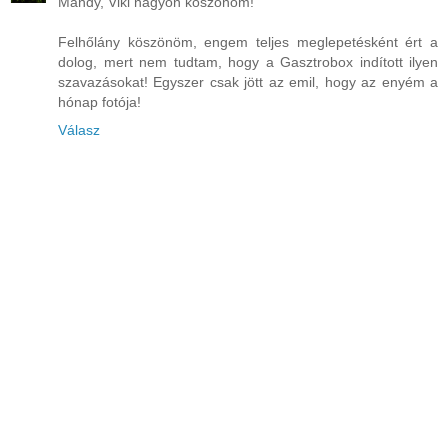
Mandy, Viki nagyon köszönöm!
Felhőlány köszönöm, engem teljes meglepetésként ért a
dolog, mert nem tudtam, hogy a Gasztrobox indított ilyen
szavazásokat! Egyszer csak jött az emil, hogy az enyém a
hónap fotója!
Válasz