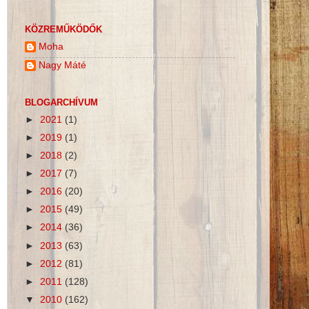
KÖZREMŰKÖDŐK
Moha
Nagy Máté
BLOGARCHÍVUM
►
2021
(1)
►
2019
(1)
►
2018
(2)
►
2017
(7)
►
2016
(20)
►
2015
(49)
►
2014
(36)
►
2013
(63)
►
2012
(81)
►
2011
(128)
▼
2010
(162)