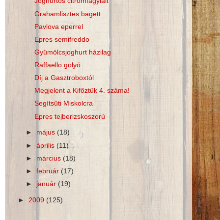
Joghurtos citromfagylalt
Grahamlisztes bagett
Pavlova eperrel
Epres semifreddo
Gyümölcsjoghurt házilag
Raffaello golyó
Díj a Gasztroboxtól
Megjelent a Kifőztük 4. száma!
Segítsüti Miskolcra
Epres tejberizskoszorú
►
május
(18)
►
április
(11)
►
március
(18)
►
február
(17)
►
január
(19)
►
2009
(125)