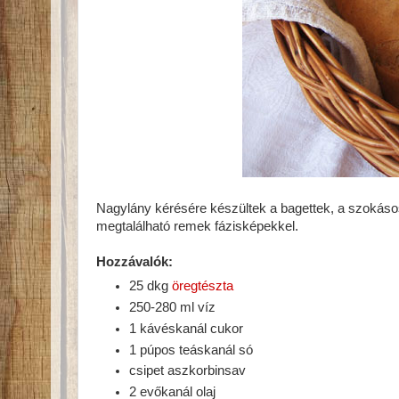
Nagylány kérésére készültek a bagettek, a szokásos
megtalálható remek fázisképekkel.
Hozzávalók:
25 dkg
öregtészta
250-280 ml víz
1 kávéskanál cukor
1 púpos teáskanál só
csipet aszkorbinsav
2 evőkanál olaj