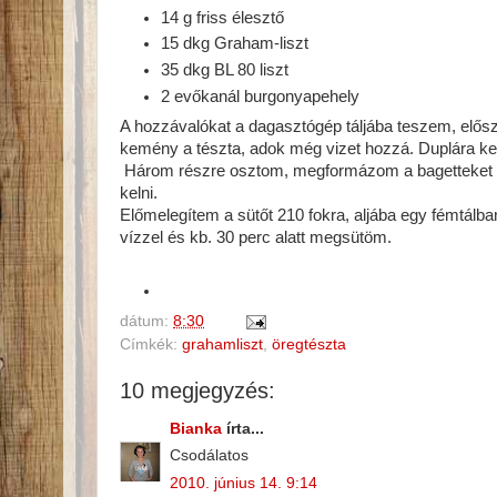
14 g friss élesztő
15 dkg Graham-liszt
35 dkg BL 80 liszt
2 evőkanál burgonyapehely
A hozzávalókat a dagasztógép táljába teszem, elős
kemény a tészta, adok még vizet hozzá. Duplára ke
Három részre osztom, megformázom a bagetteket é
kelni.
Előmelegítem a sütőt 210 fokra, aljába egy fémtálb
vízzel és kb. 30 perc alatt megsütöm.
dátum:
8:30
Címkék:
grahamliszt
,
öregtészta
10 megjegyzés:
Bianka
írta...
Csodálatos
2010. június 14. 9:14