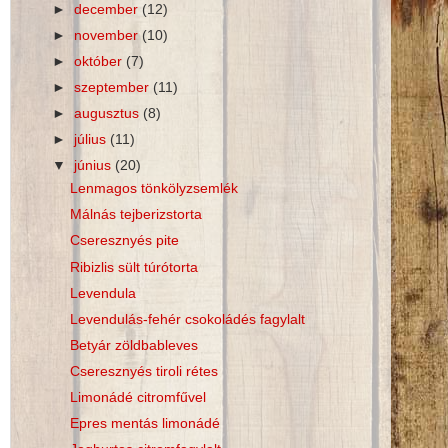
►
december
(12)
►
november
(10)
►
október
(7)
►
szeptember
(11)
►
augusztus
(8)
►
július
(11)
▼
június
(20)
Lenmagos tönkölyzsemlék
Málnás tejberizstorta
Cseresznyés pite
Ribizlis sült túrótorta
Levendula
Levendulás-fehér csokoládés fagylalt
Betyár zöldbableves
Cseresznyés tiroli rétes
Limonádé citromfűvel
Epres mentás limonádé