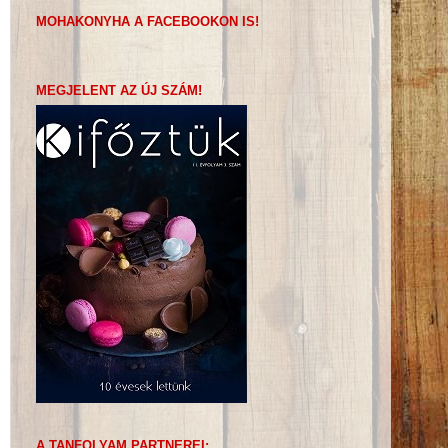
MOHAKONYHA A FACEBOOKON IS!
MEGJELENT AZ ÚJ SZÁM!
A TANFOLYAM PARTNEREI: