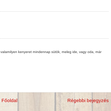
e valamilyen kenyeret mindennap sütök, meleg ide, vagy oda, már
Főoldal
Régebbi bejegyzés