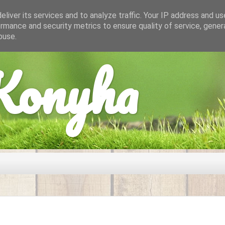
liver its services and to analyze traffic. Your IP address and u
rmance and security metrics to ensure quality of service, gene
buse.
onyha