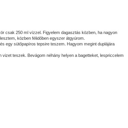
zör csak 250 ml vízzel. Figyelem dagasztás közben, ha nagyon
lesztem, közben félidőben egyszer átgyúrom.
s egy sütőpapíros tepsire teszem. Hagyom megint duplájára
an vizet teszek. Bevágom néhány helyen a bagetteket, lespriccelem