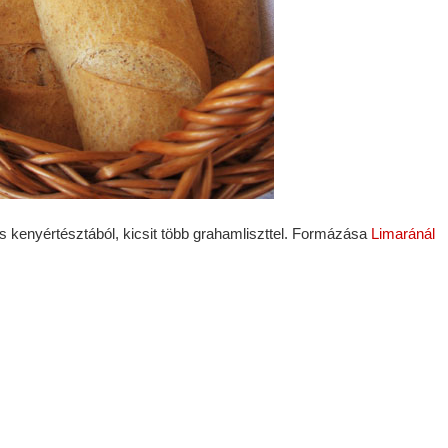
 kenyértésztából, kicsit több grahamliszttel. Formázása
Limaránál