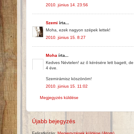
2010. június 14. 23:56
Szemi
írta...
Moha, ezek nagyon szépek lettek!
2010. június 15. 8:27
Moha
írta...
Kedves Névtelen! az ő kérésére lett bagett, d
4 éve.
Szemirámisz köszönöm!
2010. június 15. 11:02
Megjegyzés küldése
Újabb bejegyzés
Feliratkozás:
Megjegyzések küldése (Atom)