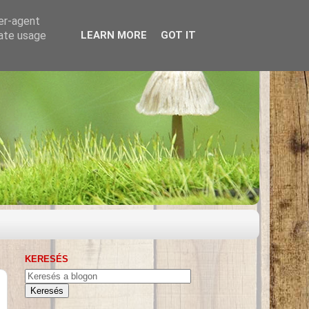
ser-agent
rate usage
LEARN MORE
GOT IT
KERESÉS