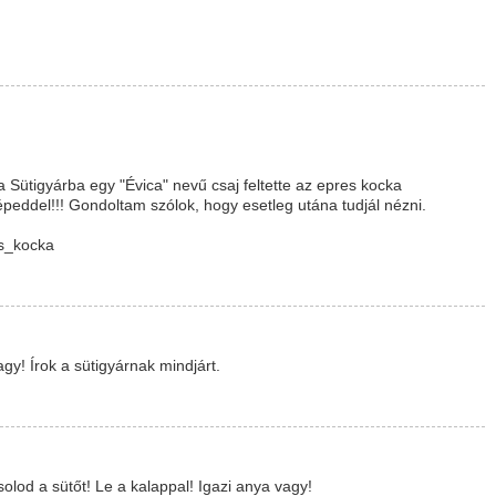
 Sütigyárba egy "Évica" nevű csaj feltette az epres kocka
épeddel!!! Gondoltam szólok, hogy esetleg utána tudjál nézni.
os_kocka
gy! Írok a sütigyárnak mindjárt.
od a sütőt! Le a kalappal! Igazi anya vagy!