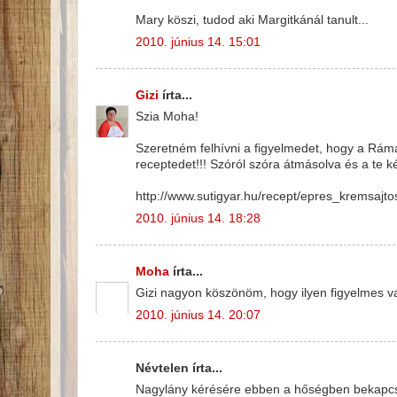
Mary köszi, tudod aki Margitkánál tanult...
2010. június 14. 15:01
Gizi
írta...
Szia Moha!
Szeretném felhívni a figyelmedet, hogy a Ráma
receptedet!!! Szóról szóra átmásolva és a te k
http://www.sutigyar.hu/recept/epres_kremsajt
2010. június 14. 18:28
Moha
írta...
Gizi nagyon köszönöm, hogy ilyen figyelmes va
2010. június 14. 20:07
Névtelen írta...
Nagylány kérésére ebben a hőségben bekapcsol