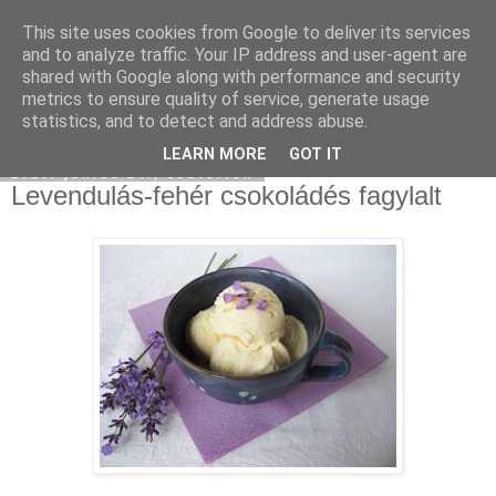
This site uses cookies from Google to deliver its services
Moha Konyha
and to analyze traffic. Your IP address and user-agent are
shared with Google along with performance and security
metrics to ensure quality of service, generate usage
statistics, and to detect and address abuse.
▼
LEARN MORE
GOT IT
2010. június 24., csütörtök
Levendulás-fehér csokoládés fagylalt