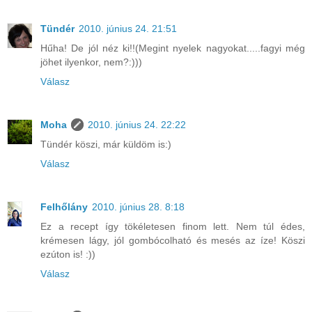
Tündér
2010. június 24. 21:51
Hűha! De jól néz ki!!(Megint nyelek nagyokat.....fagyi még
jöhet ilyenkor, nem?:)))
Válasz
Moha
2010. június 24. 22:22
Tündér köszi, már küldöm is:)
Válasz
Felhőlány
2010. június 28. 8:18
Ez a recept így tökéletesen finom lett. Nem túl édes,
krémesen lágy, jól gombócolható és mesés az íze! Köszi
ezúton is! :))
Válasz