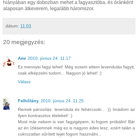
hiányában egy dobozban mehet a fagyasztóba, és óránként
alaposan átkeverem, legalább háromszor.
dátum:
11:03
20 megjegyzés:
Ami
2010. június 24. 11:17
Ez mennyei fagyi lehet! Még sosem ettem levendulás fagyit,
csak elképzelni tudom... Nagyon jó lehet! :)
Válasz
Felhőlány
2010. június 24. 11:25
Remek párosítás: levendula és fehércsoki... :)) Imádom az
ilyen kontrasztos ételeket! :)
Most már nekem is van fagyigépem, ki fogom próbálni! Bár
az én ízlésemnek még ez is nagyon édes lesz, ezért talán a
cukrozatlan sűrített tejet fogom használni...