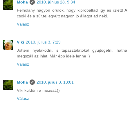
Moha
2010. június 28. 9:34
Felhőlány nagyon örülök, hogy kipróbáltad így és ízlett! A
csoki és a sűr.tej együtt nagyon jó állagot ad neki.
Válasz
Viki
2010. július 3. 7:29
Jöttem nyalakodni, s tapasztalatokat gyüjtögetni, hátha
megszáll az ihlet. Már épp ideje lenne :)
Válasz
Moha
2010. július 3. 13:01
Viki küldöm a múzsát:))
Válasz