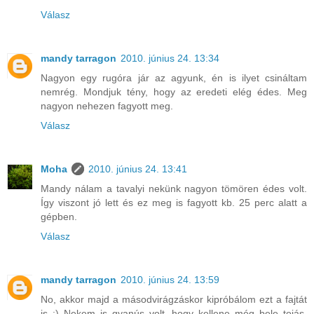
Válasz
mandy tarragon
2010. június 24. 13:34
Nagyon egy rugóra jár az agyunk, én is ilyet csináltam
nemrég. Mondjuk tény, hogy az eredeti elég édes. Meg
nagyon nehezen fagyott meg.
Válasz
Moha
2010. június 24. 13:41
Mandy nálam a tavalyi nekünk nagyon tömören édes volt.
Így viszont jó lett és ez meg is fagyott kb. 25 perc alatt a
gépben.
Válasz
mandy tarragon
2010. június 24. 13:59
No, akkor majd a másodvirágzáskor kipróbálom ezt a fajtát
is :) Nekem is gyanús volt, hogy kellene még bele tojás,