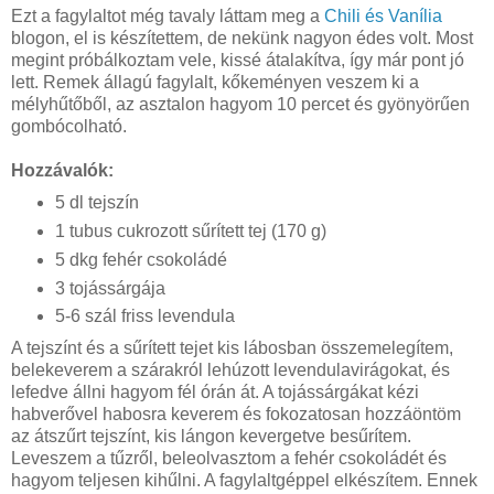
Ezt a fagylaltot még tavaly láttam meg a
Chili és Vanília
blogon, el is készítettem, de nekünk nagyon édes volt. Most
megint próbálkoztam vele, kissé átalakítva, így már pont jó
lett. Remek állagú fagylalt, kőkeményen veszem ki a
mélyhűtőből, az asztalon hagyom 10 percet és gyönyörűen
gombócolható.
Hozzávalók:
5 dl tejszín
1 tubus cukrozott sűrített tej (170 g)
5 dkg fehér csokoládé
3 tojássárgája
5-6 szál friss levendula
A tejszínt és a sűrített tejet kis lábosban összemelegítem,
belekeverem a szárakról lehúzott levendulavirágokat, és
lefedve állni hagyom fél órán át. A tojássárgákat kézi
habverővel habosra keverem és fokozatosan hozzáöntöm
az átszűrt tejszínt, kis lángon kevergetve besűrítem.
Leveszem a tűzről, beleolvasztom a fehér csokoládét és
hagyom teljesen kihűlni. A fagylaltgéppel elkészítem. Ennek