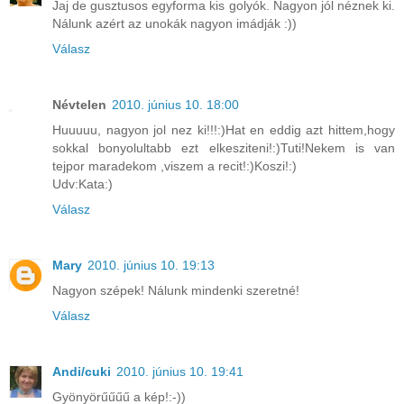
Jaj de gusztusos egyforma kis golyók. Nagyon jól néznek ki.
Nálunk azért az unokák nagyon imádják :))
Válasz
Névtelen
2010. június 10. 18:00
Huuuuu, nagyon jol nez ki!!!:)Hat en eddig azt hittem,hogy
sokkal bonyolultabb ezt elkesziteni!:)Tuti!Nekem is van
tejpor maradekom ,viszem a recit!:)Koszi!:)
Udv:Kata:)
Válasz
Mary
2010. június 10. 19:13
Nagyon szépek! Nálunk mindenki szeretné!
Válasz
Andi/cuki
2010. június 10. 19:41
Gyönyörűűűű a kép!:-))