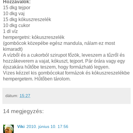
Hozzávalók:
15 dkg tejpor
10 dkg vaj
15 dkg kókuszreszelék
10 dkg cukor
1 dl víz
hempergetni: kókuszreszelék
(gombócok közepébe egész mandula, nálam ez most
kimaradt)
A vízből és a cukorból szirupot főzök, leveszem a tűzről és
hozzákeverem a vajat, kókuszt, tejport. Pár órára vagy egy
éjszakára hűtőbe teszem, hogy formázható legyen.
Vizes kézzel kis gombócokat formázok és kókuszreszelékbe
hempergetem. Hűtőben tárolom.
dátum:
15:27
14 megjegyzés:
Viki
2010. június 10. 17:56