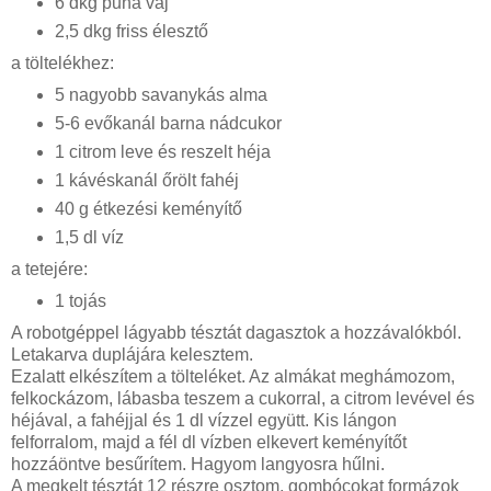
6 dkg puha vaj
2,5 dkg friss élesztő
a töltelékhez:
5 nagyobb savanykás alma
5-6 evőkanál barna nádcukor
1 citrom leve és reszelt héja
1 kávéskanál őrölt fahéj
40 g étkezési keményítő
1,5 dl víz
a tetejére:
1 tojás
A robotgéppel lágyabb tésztát dagasztok a hozzávalókból.
Letakarva duplájára kelesztem.
Ezalatt elkészítem a tölteléket. Az almákat meghámozom,
felkockázom, lábasba teszem a cukorral, a citrom levével és
héjával, a fahéjjal és 1 dl vízzel együtt. Kis lángon
felforralom, majd a fél dl vízben elkevert keményítőt
hozzáöntve besűrítem. Hagyom langyosra hűlni.
A megkelt tésztát 12 részre osztom, gombócokat formázok