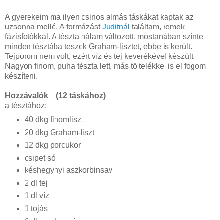
A gyerekeim ma ilyen csinos almás táskákat kaptak az
uzsonna mellé. A formázást
Juditnál
találtam, remek
fázisfotókkal. A tészta nálam változott, mostanában szinte
minden tésztába teszek Graham-lisztet, ebbe is került.
Tejporom nem volt, ezért víz és tej keverékével készült.
Nagyon finom, puha tészta lett, más töltelékkel is el fogom
készíteni.
Hozzávalók (12 táskához)
a tésztához:
40 dkg finomliszt
20 dkg Graham-liszt
12 dkg porcukor
csipet só
késhegynyi aszkorbinsav
2 dl tej
1 dl víz
1 tojás