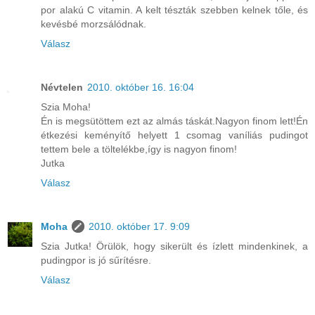
por alakú C vitamin. A kelt tészták szebben kelnek tőle, és
kevésbé morzsálódnak.
Válasz
Névtelen
2010. október 16. 16:04
Szia Moha!
Én is megsütöttem ezt az almás táskát.Nagyon finom lett!Én
étkezési keményítő helyett 1 csomag vaníliás pudingot
tettem bele a töltelékbe,így is nagyon finom!
Jutka
Válasz
Moha
2010. október 17. 9:09
Szia Jutka! Örülök, hogy sikerült és ízlett mindenkinek, a
pudingpor is jó sűrítésre.
Válasz