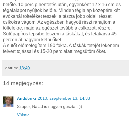
belőle. 10 perc pihentetés után, egyenként 12 x 16 cm-es
tégalalapot nyújtok belőle. Minden téglalap közepére két
evőkanál tölteléket teszek, a tészta jobb oldali részét
csíkokra vágom. Az egészben hagyott részt ráhajtom a
töltelékre, majd az egészet tovább a csíkozott részre.
Sütőpapíros tepsibe teszem a táskákat, és letakarva 45
percen át hagyom kelni őket.
A sütőt előmelegítem 190 fokra. A táskák tetejét lekenem
felvert tojással és 15-20 perc alatt megsütöm őket.
dátum:
13:40
14 megjegyzés:
Andi/cuki
2010. szeptember 13. 14:33
Szuper, Nálad is nagyon guszta!:-))
Válasz