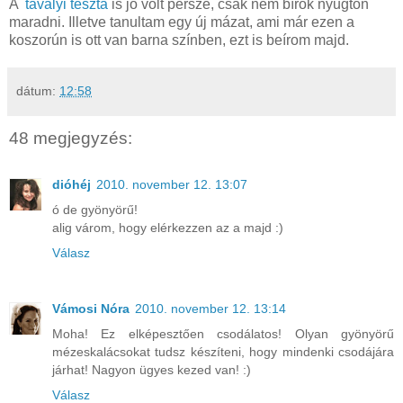
A
tavalyi tészta
is jó volt persze, csak nem bírok nyugton
maradni. Illetve tanultam egy új mázat, ami már ezen a
koszorún is ott van barna színben, ezt is beírom majd.
dátum:
12:58
48 megjegyzés:
dióhéj
2010. november 12. 13:07
ó de gyönyörű!
alig várom, hogy elérkezzen az a majd :)
Válasz
Vámosi Nóra
2010. november 12. 13:14
Moha! Ez elképesztően csodálatos! Olyan gyönyörű
mézeskalácsokat tudsz készíteni, hogy mindenki csodájára
járhat! Nagyon ügyes kezed van! :)
Válasz