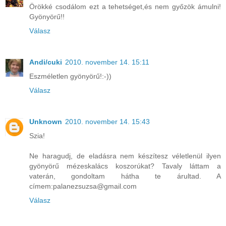
Örökké csodálom ezt a tehetséget,és nem győzök ámulni!
Gyönyörű!!
Válasz
Andi/cuki
2010. november 14. 15:11
Eszméletlen gyönyörű!:-))
Válasz
Unknown
2010. november 14. 15:43
Szia!
Ne haragudj, de eladásra nem készítesz véletlenül ilyen
gyönyörű mézeskalács koszorúkat? Tavaly láttam a
vaterán, gondoltam hátha te árultad. A
címem:palanezsuzsa@gmail.com
Válasz