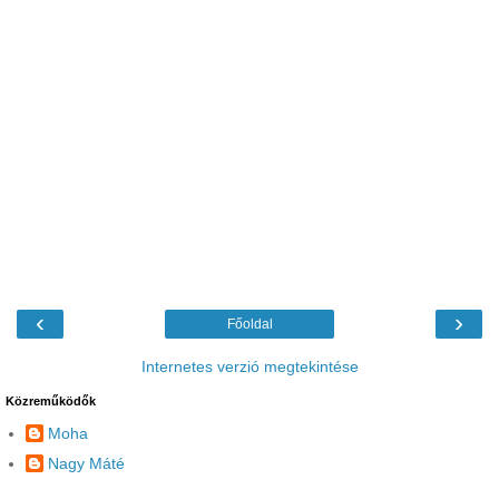
‹
›
Főoldal
Internetes verzió megtekintése
Közreműködők
Moha
Nagy Máté