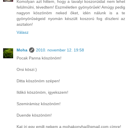
Komolyan azt hittem, hogy a tavalyi koszorúidat nem lehet
felülmúlni, tévedtem! Eszméletlen gyönyörűek! Amúgy pedig
nagyon köszönöm neked őket, idén nálunk is a te
gyönyörűségeid nyomán készült koszorú fog díszleni az
asztalon!
Válasz
Moha
2010. november 12. 19:58
Pocak Panna köszönöm!
Orsi köszi:)
Ditta köszönöm szépen!
Ildikó köszönöm, igyekszem!
Szemirámisz köszönöm!
Duende köszönöm!
Kat írj egy emilt nekem a mohakonyha@gmail.com címre!