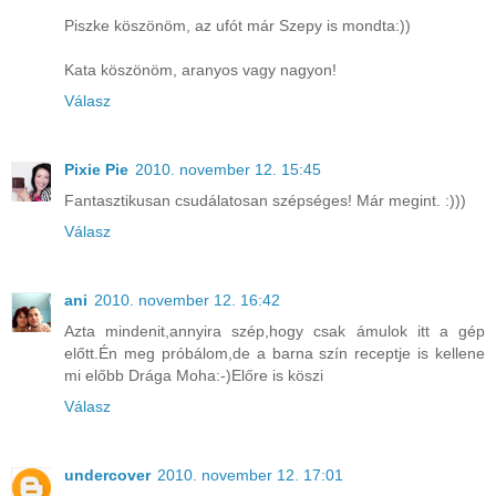
Piszke köszönöm, az ufót már Szepy is mondta:))
Kata köszönöm, aranyos vagy nagyon!
Válasz
Pixie Pie
2010. november 12. 15:45
Fantasztikusan csudálatosan szépséges! Már megint. :)))
Válasz
ani
2010. november 12. 16:42
Azta mindenit,annyira szép,hogy csak ámulok itt a gép
előtt.Én meg próbálom,de a barna szín receptje is kellene
mi előbb Drága Moha:-)Előre is köszi
Válasz
undercover
2010. november 12. 17:01