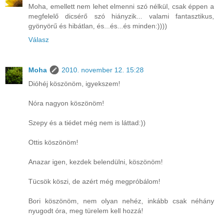
Moha, emellett nem lehet elmenni szó nélkül, csak éppen a
megfelelő dicsérő szó hiányzik... valami fantasztikus,
gyönyörű és hibátlan, és...és...és minden:))))
Válasz
Moha
2010. november 12. 15:28
Dióhéj köszönöm, igyekszem!
Nóra nagyon köszönöm!
Szepy és a tiédet még nem is láttad:))
Ottis köszönöm!
Anazar igen, kezdek belendülni, köszönöm!
Tücsök köszi, de azért még megpróbálom!
Bori köszönöm, nem olyan nehéz, inkább csak néhány
nyugodt óra, meg türelem kell hozzá!