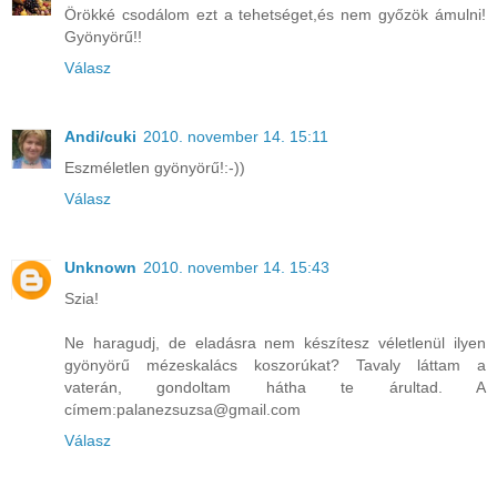
Örökké csodálom ezt a tehetséget,és nem győzök ámulni!
Gyönyörű!!
Válasz
Andi/cuki
2010. november 14. 15:11
Eszméletlen gyönyörű!:-))
Válasz
Unknown
2010. november 14. 15:43
Szia!
Ne haragudj, de eladásra nem készítesz véletlenül ilyen
gyönyörű mézeskalács koszorúkat? Tavaly láttam a
vaterán, gondoltam hátha te árultad. A
címem:palanezsuzsa@gmail.com
Válasz