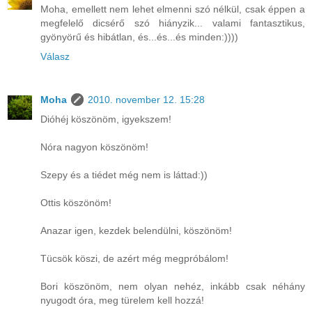
Moha, emellett nem lehet elmenni szó nélkül, csak éppen a
megfelelő dicsérő szó hiányzik... valami fantasztikus,
gyönyörű és hibátlan, és...és...és minden:))))
Válasz
Moha
2010. november 12. 15:28
Dióhéj köszönöm, igyekszem!
Nóra nagyon köszönöm!
Szepy és a tiédet még nem is láttad:))
Ottis köszönöm!
Anazar igen, kezdek belendülni, köszönöm!
Tücsök köszi, de azért még megpróbálom!
Bori köszönöm, nem olyan nehéz, inkább csak néhány
nyugodt óra, meg türelem kell hozzá!