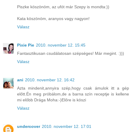
Piszke köszönöm, az ufót már Szepy is mondta:))
Kata köszönöm, aranyos vagy nagyon!
Válasz
Pixie Pie
2010. november 12. 15:45
Fantasztikusan csudálatosan szépséges! Már megint. :)))
Válasz
ani
2010. november 12. 16:42
Azta mindenit,annyira szép,hogy csak ámulok itt a gép
előtt.Én meg próbálom,de a barna szín receptje is kellene
mi előbb Drága Moha:-)Előre is köszi
Válasz
undercover
2010. november 12. 17:01