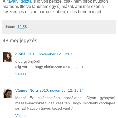
A
tavalyi tészta
is jó volt persze, csak nem bírok nyugton
maradni. Illetve tanultam egy új mázat, ami már ezen a
koszorún is ott van barna színben, ezt is beírom majd.
dátum:
12:58
48 megjegyzés:
dióhéj
2010. november 12. 13:07
ó de gyönyörű!
alig várom, hogy elérkezzen az a majd :)
Válasz
Vámosi Nóra
2010. november 12. 13:14
Moha! Ez elképesztően csodálatos! Olyan gyönyörű
mézeskalácsokat tudsz készíteni, hogy mindenki csodájára
járhat! Nagyon ügyes kezed van! :)
Válasz