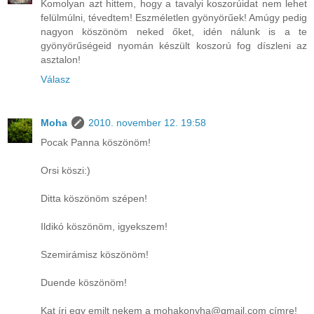
Komolyan azt hittem, hogy a tavalyi koszorúidat nem lehet
felülmúlni, tévedtem! Eszméletlen gyönyörűek! Amúgy pedig
nagyon köszönöm neked őket, idén nálunk is a te
gyönyörűségeid nyomán készült koszorú fog díszleni az
asztalon!
Válasz
Moha
2010. november 12. 19:58
Pocak Panna köszönöm!
Orsi köszi:)
Ditta köszönöm szépen!
Ildikó köszönöm, igyekszem!
Szemirámisz köszönöm!
Duende köszönöm!
Kat írj egy emilt nekem a mohakonyha@gmail.com címre!