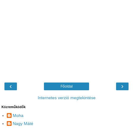
‹
›
Főoldal
Internetes verzió megtekintése
Közreműködők
Moha
Nagy Máté