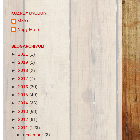
KÖZREMŰKÖDŐK
Moha
Nagy Máté
BLOGARCHÍVUM
►
2021
(1)
►
2019
(1)
►
2018
(2)
►
2017
(7)
►
2016
(20)
►
2015
(49)
►
2014
(36)
►
2013
(63)
►
2012
(81)
▼
2011
(128)
►
december
(8)