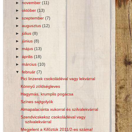
►
november
(11)
►
október
(13)
►
szeptember
(7)
►
augusztus
(12)
►
július
(8)
►
június
(8)
►
május
(13)
►
április
(18)
►
március
(10)
▼
február
(7)
Pici linzerek csokoládéval vagy lekvárral
Könnyű zöldségleves
Hagymás, krumplis pogácsa
Színes sajtgolyók
Almapalacsinta xukorral és szilvalekvárral
Szendvicskeksz csokoládéval vagy
szilvalekvárral
Megjelent a Kifőztük 2011/2-es száma!