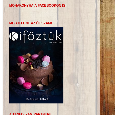
MOHAKONYHA A FACEBOOKON IS!
MEGJELENT AZ ÚJ SZÁM!
A TANFOLYAM PARTNEREI: