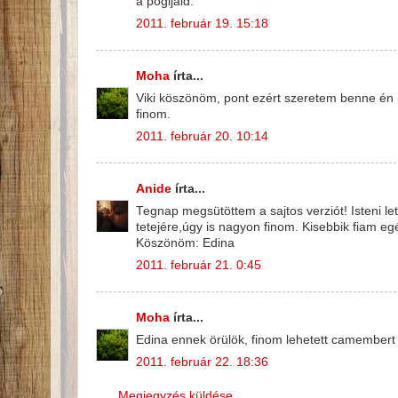
a pogijaid.
2011. február 19. 15:18
Moha
írta...
Viki köszönöm, pont ezért szeretem benne én i
finom.
2011. február 20. 10:14
Anide
írta...
Tegnap megsütöttem a sajtos verziót! Isteni l
tetejére,úgy is nagyon finom. Kisebbik fiam e
Köszönöm: Edina
2011. február 21. 0:45
Moha
írta...
Edina ennek örülök, finom lehetett camembert 
2011. február 22. 18:36
Megjegyzés küldése