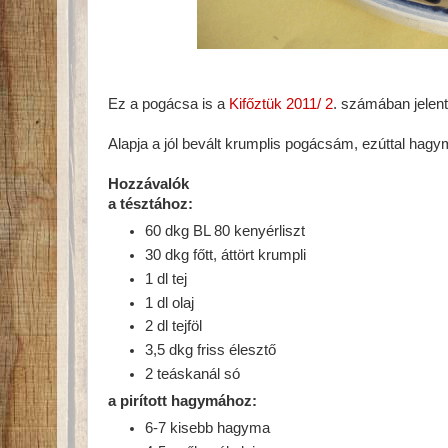
Ez a pogácsa is a
Kifőztük 2011/ 2
. számában jelent
Alapja a jól bevált krumplis pogácsám, ezúttal hagym
Hozzávalók
a tésztához:
60 dkg BL 80 kenyérliszt
30 dkg főtt, áttört krumpli
1 dl tej
1 dl olaj
2 dl tejföl
3,5 dkg friss élesztő
2 teáskanál só
a pirított hagymához:
6-7 kisebb hagyma