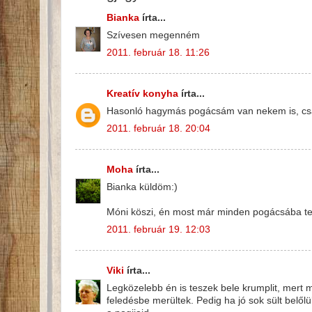
Bianka
írta...
Szívesen megenném
2011. február 18. 11:26
Kreatív konyha
írta...
Hasonló hagymás pogácsám van nekem is, csak
2011. február 18. 20:04
Moha
írta...
Bianka küldöm:)
Móni köszi, én most már minden pogácsába tes
2011. február 19. 12:03
Viki
írta...
Legközelebb én is teszek bele krumplit, mert
feledésbe merültek. Pedig ha jó sok sült belől