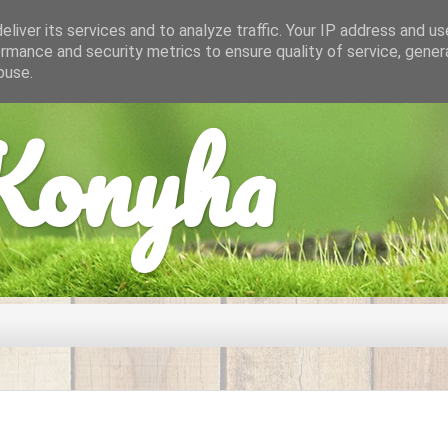
liver its services and to analyze traffic. Your IP address and u
rmance and security metrics to ensure quality of service, gene
buse.
onyha