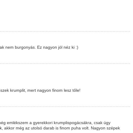
 nem burgonyás. Ez nagyon jól néz ki :)
zek krumplit, mert nagyon finom lesz tőle!
 még emlékszem a gyerekkori krumplispogácsákra, csak úgy
ük, akkor még az utolsó darab is finom puha volt. Nagyon szépek