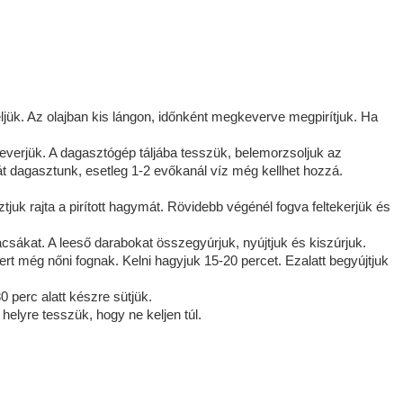
eljük. Az olajban kis lángon, időnként megkeverve megpirítjuk. Ha
ára keverjük. A dagasztógép táljába tesszük, belemorzsoljuk az
ztát dagasztunk, esetleg 1-2 evőkanál víz még kellhet hozzá.
tjuk rajta a pirított hagymát. Rövidebb végénél fogva feltekerjük és
csákat. A leeső darabokat összegyúrjuk, nyújtjuk és kiszúrjuk.
rt még nőni fognak. Kelni hagyjuk 15-20 percet. Ezalatt begyújtjuk
0 perc alatt készre sütjük.
helyre tesszük, hogy ne keljen túl.