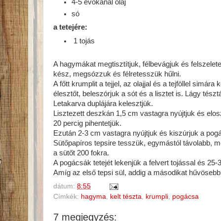
4-5 evőkanál olaj
só
a tetejére:
1 tojás
A hagymákat megtisztítjuk, félbevágjuk és felszelet
kész, megsózzuk és félretesszük hűlni.
A főtt krumplit a tejjel, az olajjal és a tejföllel sim
élesztőt, beleszórjuk a sót és a lisztet is. Lágy tés
Letakarva duplájára kelesztjük.
Lisztezett deszkán 1,5 cm vastagra nyújtjuk és elosz
20 percig pihentetjük.
Ezután 2-3 cm vastagra nyújtjuk és kiszúrjuk a pogá
Sütőpapíros tepsire tesszük, egymástól távolabb, me
a sütőt 200 fokra.
A pogácsák tetejét lekenjük a felvert tojással és 25-3
Amíg az első tepsi sül, addig a másodikat hűvösebb 
dátum:
8:55
Címkék:
hagyma
,
kelt tészta
,
krumpli
,
pogácsa
7 megjegyzés: