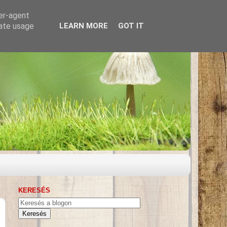
ser-agent
rate usage
LEARN MORE
GOT IT
KERESÉS