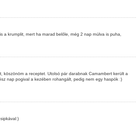
s a krumplit, mert ha marad belőle, még 2 nap múlva is puha,
ett, köszönöm a receptet. Utolsó pár darabnak Camambert került a
gész nap pogival a kezében rohangált, pedig nem egy haspók :)
sipkával:)