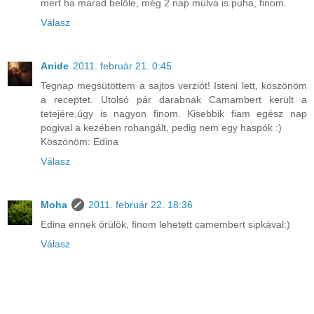
mert ha marad belőle, még 2 nap múlva is puha, finom.
Válasz
Anide
2011. február 21. 0:45
Tegnap megsütöttem a sajtos verziót! Isteni lett, köszönöm
a receptet. Utolsó pár darabnak Camambert került a
tetejére,úgy is nagyon finom. Kisebbik fiam egész nap
pogival a kezében rohangált, pedig nem egy haspók :)
Köszönöm: Edina
Válasz
Moha
2011. február 22. 18:36
Edina ennek örülök, finom lehetett camembert sipkával:)
Válasz