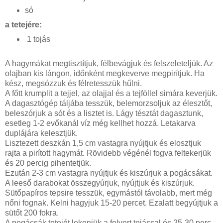
só
a tetejére:
1 tojás
A hagymákat megtisztítjuk, félbevágjuk és felszeleteljük. Az
olajban kis lángon, időnként megkeverve megpirítjuk. Ha
kész, megsózzuk és félretesszük hűlni.
A főtt krumplit a tejjel, az olajjal és a tejföllel simára keverjük.
A dagasztógép táljába tesszük, belemorzsoljuk az élesztőt,
beleszórjuk a sót és a lisztet is. Lágy tésztát dagasztunk,
esetleg 1-2 evőkanál víz még kellhet hozzá. Letakarva
duplájára kelesztjük.
Lisztezett deszkán 1,5 cm vastagra nyújtjuk és elosztjuk
rajta a pirított hagymát. Rövidebb végénél fogva feltekerjük
és 20 percig pihentetjük.
Ezután 2-3 cm vastagra nyújtjuk és kiszúrjuk a pogácsákat.
A leeső darabokat összegyúrjuk, nyújtjuk és kiszúrjuk.
Sütőpapíros tepsire tesszük, egymástól távolabb, mert még
nőni fognak. Kelni hagyjuk 15-20 percet. Ezalatt begyújtjuk a
sütőt 200 fokra.
A pogácsák tetejét lekenjük a felvert tojással és 25-30 perc