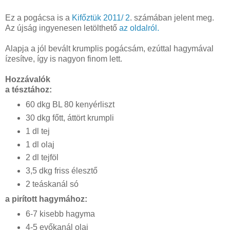
Ez a pogácsa is a
Kifőztük 2011/ 2
. számában jelent meg.
Az újság ingyenesen letölthető
az oldalról.
Alapja a jól bevált krumplis pogácsám, ezúttal hagymával
ízesítve, így is nagyon finom lett.
Hozzávalók
a tésztához:
60 dkg BL 80 kenyérliszt
30 dkg főtt, áttört krumpli
1 dl tej
1 dl olaj
2 dl tejföl
3,5 dkg friss élesztő
2 teáskanál só
a pirított hagymához:
6-7 kisebb hagyma
4-5 evőkanál olaj