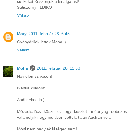
sutikeket.Koszonjuk a kinalgatast!
Sutiszorny: ILDIKO
Válasz
Mary
2011. február 28. 6:45
Gyönyörűek lettek Moha!:)
Válasz
Moha
2011. február 28. 11:53
Névtelen szívesen!
Bianka küldöm:)
Andi neked is:)
Mézeskalács köszi, ez egy készlet, műanyag dobozos,
valamelyik nagy multiban vettük, talán Auchan volt.
Móni nem hagylak ki téged sem!