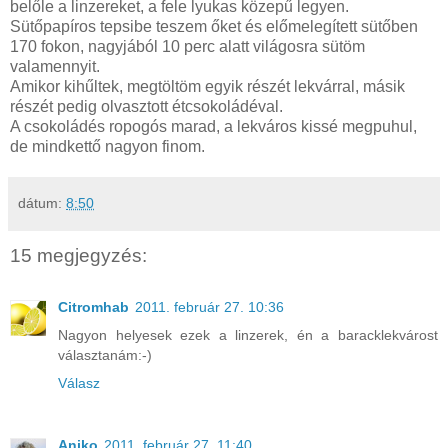
belőle a linzereket, a fele lyukas közepű legyen.
Sütőpapíros tepsibe teszem őket és előmelegített sütőben
170 fokon, nagyjából 10 perc alatt világosra sütöm
valamennyit.
Amikor kihűltek, megtöltöm egyik részét lekvárral, másik
részét pedig olvasztott étcsokoládéval.
A csokoládés ropogós marad, a lekváros kissé megpuhul,
de mindkettő nagyon finom.
dátum:
8:50
15 megjegyzés:
Citromhab
2011. február 27. 10:36
Nagyon helyesek ezek a linzerek, én a baracklekvárost
választanám:-)
Válasz
Aniko
2011. február 27. 11:40