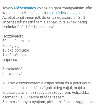
Tavaly
Mézeskalács
volt az én gasztroangyalkám, tőle
kaptam többek között apró
csokoládés csillagokat
.
Az ötlet tehát innen jött, de én az egyszerű 3 : 2 : 1
linzertésztát használtam alapnak, tölteléknek pedig
csokoládét és házi baracklekvárt.
Hozzávalók:
30 dkg finomliszt
20 dkg vaj
10 dkg porcukor
1 tojássárgája
csipet só
étcsokoládé
baracklekvár
A lisztet összekeverem a csipet sóval és a porcukorral,
elmorzsolom a kockára vágott hideg vajjal, majd a
tojássárgáját is hozzáadva összegyúrom. Folpackba
csomagolva 30 percre hűtőbe teszem.
3-4 mm vékonyra nyújtom, pici kiszúrókkal szaggatom ki