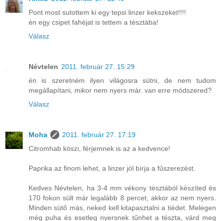
Pont most sutottem ki egy tepsi linzer kekszeket!!!!
èn egy csipet fahèjat is tettem a tèsztàba!
Válasz
Névtelen
2011. február 27. 15:29
én is szeretném ilyen világosra sütni, de nem tudom
megállapítani, mikor nem nyers már. van erre módszered?
Válasz
Moha
2011. február 27. 17:19
Citromhab köszi, férjemnek is az a kedvence!
Paprika az finom lehet, a linzer jól bírja a fűszerezést.
Kedves Névtelen, ha 3-4 mm vékony tésztából készíted és
170 fokon sült már legalább 8 percet, akkor az nem nyers.
Minden sütő más, neked kell kitapasztalni a tiédet. Melegen
még puha és esetleg nyersnek tűnhet a tészta, várd meg