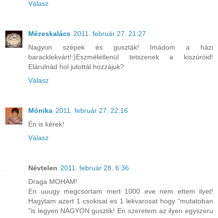
Válasz
Mézeskalács
2011. február 27. 21:27
Nagyon szépek és guszták! Imádom a házi
baracklekvárt!:)Eszméletlenül tetszenek a kiszúróid!
Elárulnád hol jutottál hozzájuk?
Válasz
Mónika
2011. február 27. 22:16
Én is kérek!
Válasz
Névtelen
2011. február 28. 6:36
Draga MOHAM!
En uuugy megcsortam mert 1000 eve nem ettem ilyet!
Hagytam azert 1 csokisat es 1 lekvarosat hogy "mutatoban
"is legyen.NAGYON gusztik! En szeretem az ilyen egyszeru