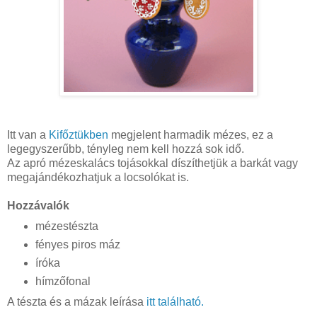
Itt van a
Kifőztükben
megjelent harmadik mézes, ez a
legegyszerűbb, tényleg nem kell hozzá sok idő.
Az apró mézeskalács tojásokkal díszíthetjük a barkát vagy
megajándékozhatjuk a locsolókat is.
Hozzávalók
mézestészta
fényes piros máz
íróka
hímzőfonal
A tészta és a mázak leírása
itt található.