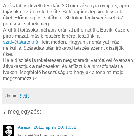
A tésztát lisztezett deszkán 2-3 mm vékonyra nyújtjuk, apró
tojásokat szúrunk ki belőle. Sütőpapíros tepsire tesszük
őket. Előmelegített sütőben 180 fokon légkeveréssel 6-7
perc alatt sülnek meg.
A kihűlt tojásokat néhány órán át pihentetjük. Egyik részére
piros mázat, másik részére fehéret teszünk, a
szalvétatartóknál
leírt módon. Hagyunk néhányat máz
nélkül is. Száradás után írókával tetszés szerint díszítjük
őket.
Ha a díszítés is tökéletesen megszáradt, varrótűvel óvatosan
átlyukasztjuk a mézeseket, és átfűzzük a hímzőfonalat a
lyukon. Megfelelő hosszúságúra hagyjuk a fonalat, majd
megcsomózzuk.
dátum:
9:50
7 megjegyzés:
Anazar
2011. április 20. 10:32
Igazi vidéki hangulata van :-)