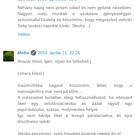
Néhány napig nem jártam nálad és nem győzök nézelődni.
Nagyon szép munkák a szokásos igényességgel,
színvonallal.Gratula és köszönöm, hogy megosztod velünk!
Szép tavaszi napokat kíván: Stecka :-)
Válasz
Moha
2011. április 21. 20:26
Anazar köszi, igen, olyan kis békebeli:)
Limara köszi:)
GasztroRéka nagyon köszönöm, lehet, hogy a
menüajánlóra már nem jut időm....
A mézeseket korlátlan ideig felhasználhatod, ha elteszed
őket egy celofánzacskóba és azzal együtt egy
papírdobozba, száraz, molymentes helyre.
Így nem bántja őket a levegő páratartalma, és újra
díszíthetsz velük!
Stecka köszönöm, szép húsvétot kívánok nektek én is!