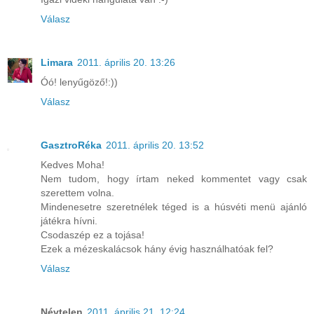
Válasz
Limara
2011. április 20. 13:26
Óó! lenyűgöző!:))
Válasz
GasztroRéka
2011. április 20. 13:52
Kedves Moha!
Nem tudom, hogy írtam neked kommentet vagy csak
szerettem volna.
Mindenesetre szeretnélek téged is a húsvéti menü ajánló
játékra hívni.
Csodaszép ez a tojása!
Ezek a mézeskalácsok hány évig használhatóak fel?
Válasz
Névtelen
2011. április 21. 12:24