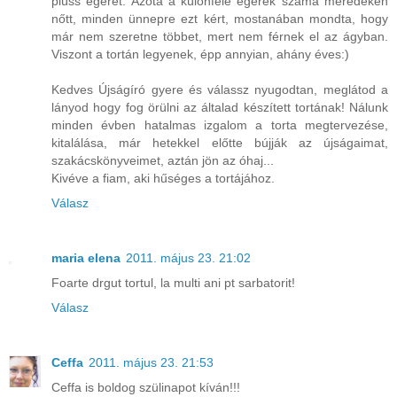
plüss egeret. Azóta a különféle egerek száma meredeken
nőtt, minden ünnepre ezt kért, mostanában mondta, hogy
már nem szeretne többet, mert nem férnek el az ágyban.
Viszont a tortán legyenek, épp annyian, ahány éves:)
Kedves Újságíró gyere és válassz nyugodtan, meglátod a
lányod hogy fog örülni az általad készített tortának! Nálunk
minden évben hatalmas izgalom a torta megtervezése,
kitalálása, már hetekkel előtte bújják az újságaimat,
szakácskönyveimet, aztán jön az óhaj...
Kivéve a fiam, aki hűséges a tortájához.
Válasz
maria elena
2011. május 23. 21:02
Foarte drgut tortul, la multi ani pt sarbatorit!
Válasz
Ceffa
2011. május 23. 21:53
Ceffa is boldog szülinapot kíván!!!