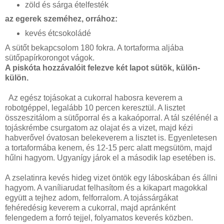
zöld és sárga ételfesték
az egerek szeméhez, orrához:
kevés étcsokoládé
A sütőt bekapcsolom 180 fokra. A tortaforma aljába
sütőpapírkorongot vágok.
A piskóta hozzávalóit felezve két lapot sütök, külön-
külön.
Az egész tojásokat a cukorral habosra keverem a
robotgéppel, legalább 10 percen keresztül. A lisztet
összeszitálom a sütőporral és a kakaóporral. A tál szélénél a
tojáskrémbe csurgatom az olajat és a vizet, majd kézi
habverővel óvatosan belekeverem a lisztet is. Egyenletesen
a tortaformába kenem, és 12-15 perc alatt megsütöm, majd
hűlni hagyom. Ugyanígy járok el a második lap esetében is.
A zselatinra kevés hideg vizet öntök egy láboskában és állni
hagyom. A vaníliarudat felhasítom és a kikapart magokkal
együtt a tejhez adom, felforralom. A tojássárgákat
fehéredésig keverem a cukorral, majd apránként
felengedem a forró tejjel, folyamatos keverés közben.