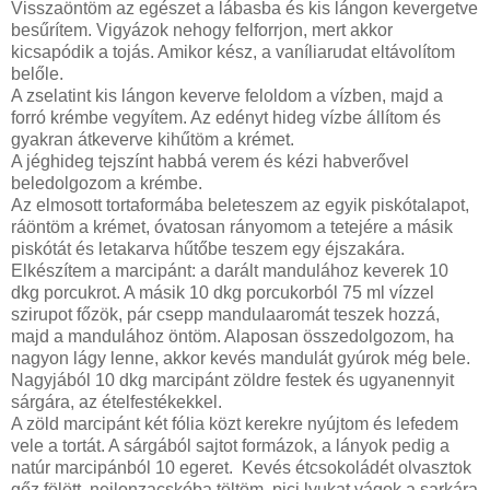
Visszaöntöm az egészet a lábasba és kis lángon kevergetve
besűrítem. Vigyázok nehogy felforrjon, mert akkor
kicsapódik a tojás. Amikor kész, a vaníliarudat eltávolítom
belőle.
A zselatint kis lángon keverve feloldom a vízben, majd a
forró krémbe vegyítem. Az edényt hideg vízbe állítom és
gyakran átkeverve kihűtöm a krémet.
A jéghideg tejszínt habbá verem és kézi habverővel
beledolgozom a krémbe.
Az elmosott tortaformába beleteszem az egyik piskótalapot,
ráöntöm a krémet, óvatosan rányomom a tetejére a másik
piskótát és letakarva hűtőbe teszem egy éjszakára.
Elkészítem a marcipánt: a darált mandulához keverek 10
dkg porcukrot. A másik 10 dkg porcukorból 75 ml vízzel
szirupot főzök, pár csepp mandulaaromát teszek hozzá,
majd a mandulához öntöm. Alaposan összedolgozom, ha
nagyon lágy lenne, akkor kevés mandulát gyúrok még bele.
Nagyjából 10 dkg marcipánt zöldre festek és ugyanennyit
sárgára, az ételfestékekkel.
A zöld marcipánt két fólia közt kerekre nyújtom és lefedem
vele a tortát. A sárgából sajtot formázok, a lányok pedig a
natúr marcipánból 10 egeret. Kevés étcsokoládét olvasztok
gőz fölött, nejlonzacskóba töltöm, pici lyukat vágok a sarkára