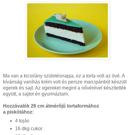
Ma van a kicsilány születésnapja, ez a torta volt az övé. A
kívánság vaníliás krém volt és persze marcipánból készült
egerek és sajt. Az egereket megint a nővérével készítették
együtt, a sajtot én gyurmáztam.
Hozzávalók 26 cm átmérőjű tortaformához
a piskótához:
4 tojás
16 dkg cukor