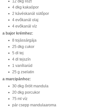
12 dkg liszt
4 dkg kakaópor
2 kávéskanál sütőpor
4 evőkanál olaj
4 evőkanál víz
a bajor krémhez:
8 tojássárgája
25 dkg cukor
5 dl tej
4 dl tejszín
1 vaníliarúd
25 g zselatin
a marcipánhoz:
30 dkg őrölt mandula
20 dkg porcukor
75 ml víz
pár csepp mandulaaroma