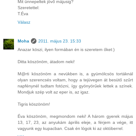
Mit ünnepeltek jövő májusig?
Szeretettel:
T.Éva
Válasz
Moha
2011. május 23. 15:33
Anazar köszi, ilyen formában én is szeretem őket:)
Ditta köszönöm, átadom neki!
M@rti köszönöm a nevükben is, a gyümölcsös tortáknál
olyan szerencsés voltam, hogy a tejüvegen át besütő szűrt
napfénynél tudtam fotózni, így gyönyörűek lettek a színek.
Mondjuk szép volt az eper is, az igaz.
Tigris köszönöm!
Éva köszönöm, megmondom neki! A három gyerek május
13, 17, 23, az anyukám április eleje, a férjem a vége, itt
vagyunk egy kupacban. Csak én lógok ki az októberrel.