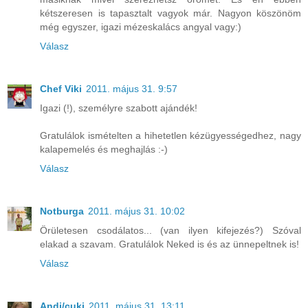
kétszeresen is tapasztalt vagyok már. Nagyon köszönöm
még egyszer, igazi mézeskalács angyal vagy:)
Válasz
Chef Viki
2011. május 31. 9:57
Igazi (!), személyre szabott ajándék!
Gratulálok ismételten a hihetetlen kézügyességedhez, nagy
kalapemelés és meghajlás :-)
Válasz
Notburga
2011. május 31. 10:02
Örületesen csodálatos... (van ilyen kifejezés?) Szóval
elakad a szavam. Gratulálok Neked is és az ünnepeltnek is!
Válasz
Andi/cuki
2011. május 31. 13:11