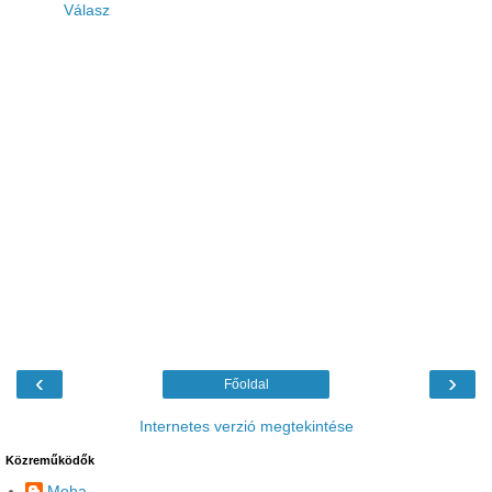
Válasz
‹
›
Főoldal
Internetes verzió megtekintése
Közreműködők
Moha