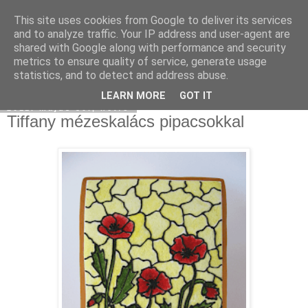
This site uses cookies from Google to deliver its services
Moha Konyha
and to analyze traffic. Your IP address and user-agent are
shared with Google along with performance and security
metrics to ensure quality of service, generate usage
statistics, and to detect and address abuse.
▼
LEARN MORE
GOT IT
2011. május 30., hétfő
Tiffany mézeskalács pipacsokkal