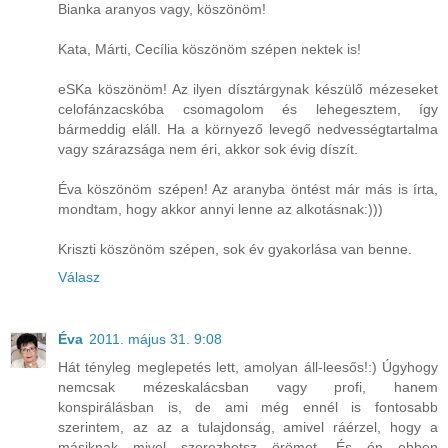
Bianka aranyos vagy, köszönöm!
Kata, Márti, Cecília köszönöm szépen nektek is!
eSKa köszönöm! Az ilyen dísztárgynak készülő mézeseket
celofánzacskóba csomagolom és lehegesztem, így
bármeddig eláll. Ha a környező levegő nedvességtartalma
vagy szárazsága nem éri, akkor sok évig díszít.
Éva köszönöm szépen! Az aranyba öntést már más is írta,
mondtam, hogy akkor annyi lenne az alkotásnak:)))
Kriszti köszönöm szépen, sok év gyakorlása van benne.
Válasz
Éva
2011. május 31. 9:08
Hát tényleg meglepetés lett, amolyan áll-leesős!:) Úgyhogy
nemcsak mézeskalácsban vagy profi, hanem
konspirálásban is, de ami még ennél is fontosabb
szerintem, az az a tulajdonság, amivel ráérzel, hogy a
másiknak mivel szerezhetsz örömet. És én ebben